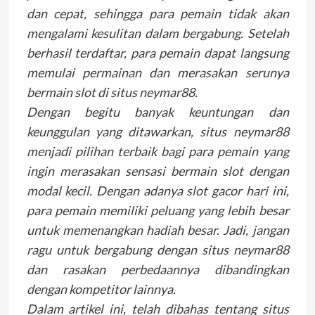
dan cepat, sehingga para pemain tidak akan
mengalami kesulitan dalam bergabung. Setelah
berhasil terdaftar, para pemain dapat langsung
memulai permainan dan merasakan serunya
bermain slot di situs neymar88.
Dengan begitu banyak keuntungan dan
keunggulan yang ditawarkan, situs neymar88
menjadi pilihan terbaik bagi para pemain yang
ingin merasakan sensasi bermain slot dengan
modal kecil. Dengan adanya slot gacor hari ini,
para pemain memiliki peluang yang lebih besar
untuk memenangkan hadiah besar. Jadi, jangan
ragu untuk bergabung dengan situs neymar88
dan rasakan perbedaannya dibandingkan
dengan kompetitor lainnya.
Dalam artikel ini, telah dibahas tentang situs