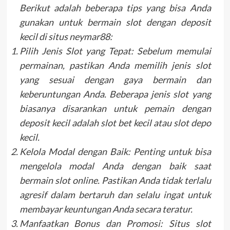
Berikut adalah beberapa tips yang bisa Anda
gunakan untuk bermain slot dengan deposit
kecil di situs neymar88:
Pilih Jenis Slot yang Tepat: Sebelum memulai
permainan, pastikan Anda memilih jenis slot
yang sesuai dengan gaya bermain dan
keberuntungan Anda. Beberapa jenis slot yang
biasanya disarankan untuk pemain dengan
deposit kecil adalah slot bet kecil atau slot depo
kecil.
Kelola Modal dengan Baik: Penting untuk bisa
mengelola modal Anda dengan baik saat
bermain slot online. Pastikan Anda tidak terlalu
agresif dalam bertaruh dan selalu ingat untuk
membayar keuntungan Anda secara teratur.
Manfaatkan Bonus dan Promosi: Situs slot