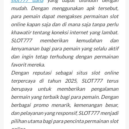
slot777 dana
yang dapat diunduh dengan
mudah. Dengan menggunakan apk tersebut,
para pemain dapat mengakses permainan slot
online kapan saja dan di mana saja tanpa perlu
khawatir tentang koneksi internet yang lambat.
SLOT777 memberikan kemudahan dan
kenyamanan bagi para pemain yang selalu aktif
dan ingin tetap terhubung dengan permainan
favorit mereka.
Dengan reputasi sebagai situs slot online
terpercaya di tahun 2025, SLOT777 terus
berupaya untuk memberikan pengalaman
bermain yang terbaik bagi para pemain. Dengan
berbagai promo menarik, kemenangan besar,
dan pelayanan yang responsif, SLOT777 menjadi
pilihan utama bagi para pencinta permainan slot