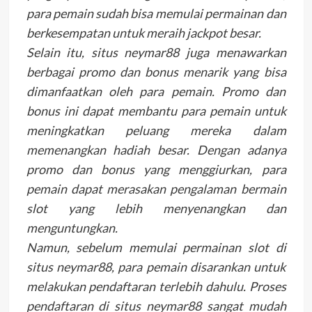
para pemain sudah bisa memulai permainan dan
berkesempatan untuk meraih jackpot besar.
Selain itu, situs neymar88 juga menawarkan
berbagai promo dan bonus menarik yang bisa
dimanfaatkan oleh para pemain. Promo dan
bonus ini dapat membantu para pemain untuk
meningkatkan peluang mereka dalam
memenangkan hadiah besar. Dengan adanya
promo dan bonus yang menggiurkan, para
pemain dapat merasakan pengalaman bermain
slot yang lebih menyenangkan dan
menguntungkan.
Namun, sebelum memulai permainan slot di
situs neymar88, para pemain disarankan untuk
melakukan pendaftaran terlebih dahulu. Proses
pendaftaran di situs neymar88 sangat mudah