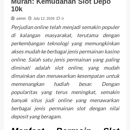
Murah: Kemudahan Slot Depo
10k
0
admin
July 12, 2026
Perjudian online telah menjadi semakin populer
di kalangan masyarakat, terutama dengan
perkembangan teknologi yang memungkinkan
akses mudah ke berbagai jenis permainan kasino
online. Salah satu jenis permainan yang paling
diminati adalah slot online, yang mudah
dimainkan dan menawarkan kesempatan untuk
memenangkan hadiah besar. Dengan
popularitas yang terus meningkat, semakin
banyak situs judi online yang menawarkan
berbagai jenis permainan slot dengan nilai
deposit yang beragam.