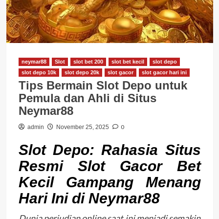
neymar88
Slot
slot bet 200
slot bet kecil
slot depo
slot depo 10k
slot depo 20k
slot gacor
slot gacor hari ini
Tips Bermain Slot Depo untuk
Pemula dan Ahli di Situs
Neymar88
0
admin
November 25, 2025
Slot Depo: Rahasia Situs
Resmi Slot Gacor Bet
Kecil Gampang Menang
Hari Ini di Neymar88
Dunia perjudian online saat ini menjadi semakin