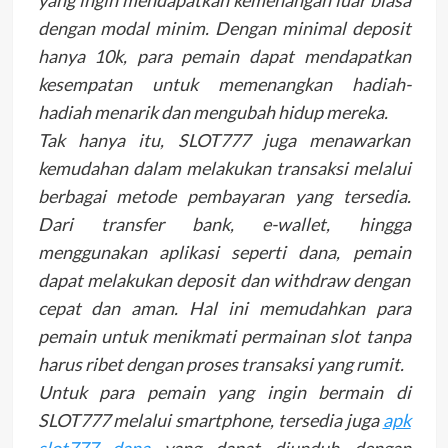
yang ingin mendapatkan kemenangan luar biasa
dengan modal minim. Dengan minimal deposit
hanya 10k, para pemain dapat mendapatkan
kesempatan untuk memenangkan hadiah-
hadiah menarik dan mengubah hidup mereka.
Tak hanya itu, SLOT777 juga menawarkan
kemudahan dalam melakukan transaksi melalui
berbagai metode pembayaran yang tersedia.
Dari transfer bank, e-wallet, hingga
menggunakan aplikasi seperti dana, pemain
dapat melakukan deposit dan withdraw dengan
cepat dan aman. Hal ini memudahkan para
pemain untuk menikmati permainan slot tanpa
harus ribet dengan proses transaksi yang rumit.
Untuk para pemain yang ingin bermain di
SLOT777 melalui smartphone, tersedia juga
apk