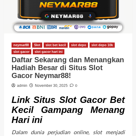
neymar88
Slot
slot bet kecil
slot depo
slot depo 10k
slot gacor
slot gacor hari ini
Daftar Sekarang dan Menangkan
Hadiah Besar di Situs Slot
Gacor Neymar88!
0
admin
November 30, 2025
Link Situs Slot Gacor Bet
Kecil Gampang Menang
Hari ini
Dalam dunia perjudian online, slot menjadi