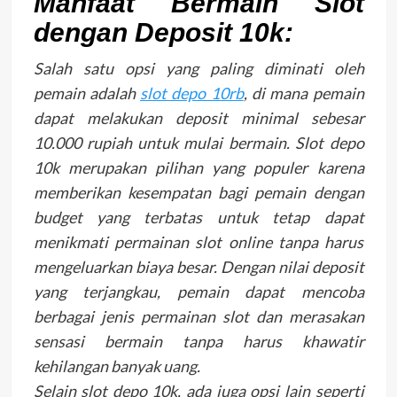
Manfaat Bermain Slot
dengan Deposit 10k:
Salah satu opsi yang paling diminati oleh
pemain adalah
slot depo 10rb
, di mana pemain
dapat melakukan deposit minimal sebesar
10.000 rupiah untuk mulai bermain. Slot depo
10k merupakan pilihan yang populer karena
memberikan kesempatan bagi pemain dengan
budget yang terbatas untuk tetap dapat
menikmati permainan slot online tanpa harus
mengeluarkan biaya besar. Dengan nilai deposit
yang terjangkau, pemain dapat mencoba
berbagai jenis permainan slot dan merasakan
sensasi bermain tanpa harus khawatir
kehilangan banyak uang.
Selain slot depo 10k, ada juga opsi lain seperti