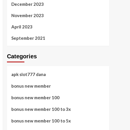
December 2023
November 2023
April 2023
September 2021
Categories
apk slot777 dana
bonus new member
bonus new member 100
bonus new member 100 to 3x
bonus new member 100 to 5x