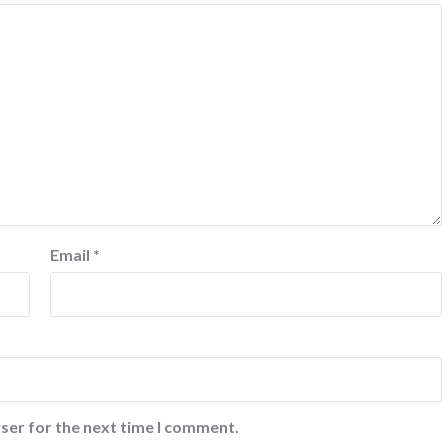
Email
*
ser for the next time I comment.