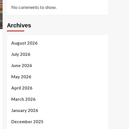
No comments to show.
Archives
August 2026
July 2026
June 2026
May 2026
April 2026
March 2026
January 2026
December 2025