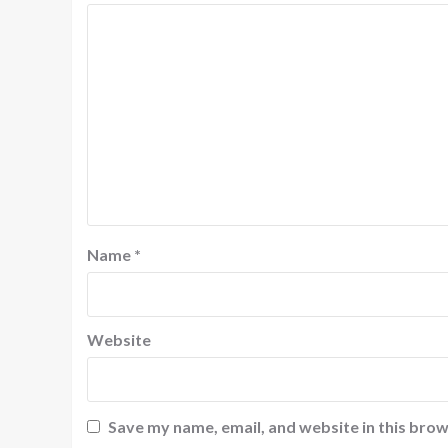
Name
*
Website
Save my name, email, and website in this brow