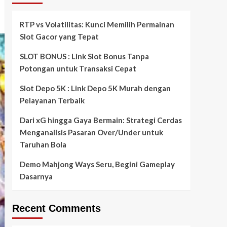
RTP vs Volatilitas: Kunci Memilih Permainan
Slot Gacor yang Tepat
SLOT BONUS : Link Slot Bonus Tanpa
Potongan untuk Transaksi Cepat
Slot Depo 5K : Link Depo 5K Murah dengan
Pelayanan Terbaik
Dari xG hingga Gaya Bermain: Strategi Cerdas
Menganalisis Pasaran Over/Under untuk
Taruhan Bola
Demo Mahjong Ways Seru, Begini Gameplay
Dasarnya
Recent Comments