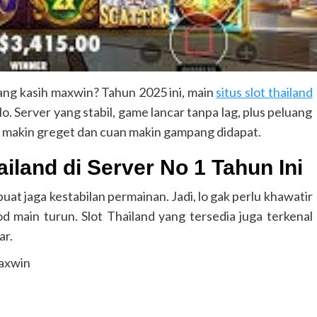
pang kasih maxwin? Tahun 2025 ini, main
situs slot thailand
t lo. Server yang stabil, game lancar tanpa lag, plus peluang
 makin greget dan cuan makin gampang didapat.
iland di Server No 1 Tahun Ini
buat jaga kestabilan permainan. Jadi, lo gak perlu khawatir
d main turun. Slot Thailand yang tersedia juga terkenal
ar.
Maxwin