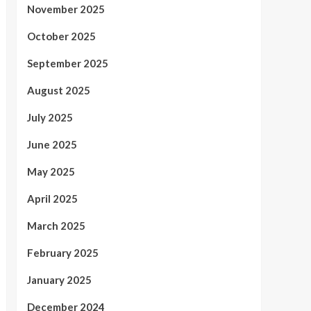
November 2025
October 2025
September 2025
August 2025
July 2025
June 2025
May 2025
April 2025
March 2025
February 2025
January 2025
December 2024