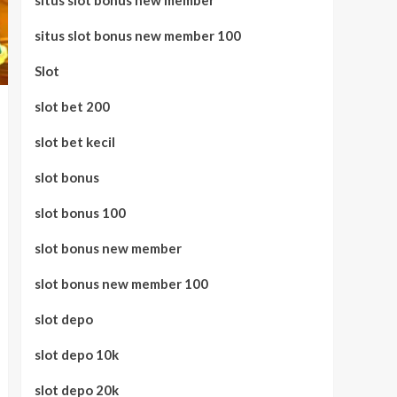
situs slot bonus new member
situs slot bonus new member 100
Slot
slot bet 200
slot bet kecil
slot bonus
slot bonus 100
slot bonus new member
slot bonus new member 100
slot depo
slot depo 10k
slot depo 20k