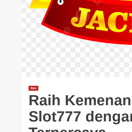
Slot
Raih Kemenan
Slot777 dengan