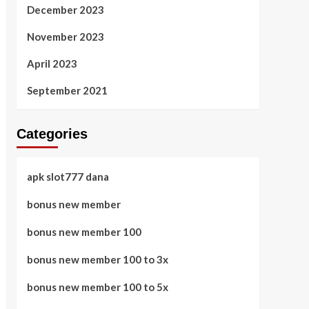
December 2023
November 2023
April 2023
September 2021
Categories
apk slot777 dana
bonus new member
bonus new member 100
bonus new member 100 to 3x
bonus new member 100 to 5x