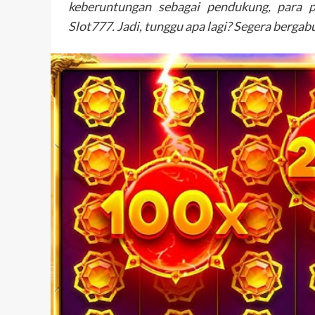
keberuntungan sebagai pendukung, para 
Slot777. Jadi, tunggu apa lagi? Segera berga