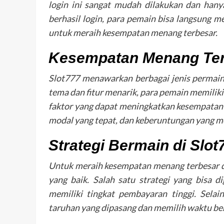
login ini sangat mudah dilakukan dan han
berhasil login, para pemain bisa langsung
untuk meraih kesempatan menang terbesar.
Kesempatan Menang Terb
Slot777 menawarkan berbagai jenis permai
tema dan fitur menarik, para pemain memili
faktor yang dapat meningkatkan kesempatan 
modal yang tepat, dan keberuntungan yang 
Strategi Bermain di Slot
Untuk meraih kesempatan menang terbesar di
yang baik. Salah satu strategi yang bisa 
memiliki tingkat pembayaran tinggi. Sela
taruhan yang dipasang dan memilih waktu be