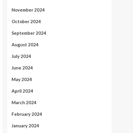
November 2024
October 2024
September 2024
August 2024
July 2024
June 2024
May 2024
April 2024
March 2024
February 2024
January 2024