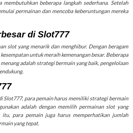
ya membutuhkan beberapa langkah sederhana. Setelah
 memulai permainan dan mencoba keberuntungan mereka
esar di Slot777
nan slot yang menarik dan menghibur. Dengan beragam
ki kesempatan untuk meraih kemenangan besar. Beberapa
menang adalah strategi bermain yang baik, pengelolaan
mendukung.
777
 Slot777, para pemain harus memiliki strategi bermain
digunakan adalah dengan memilih permainan slot yang
in itu, para pemain juga harus memperhatikan jumlah
rmain yang tepat.