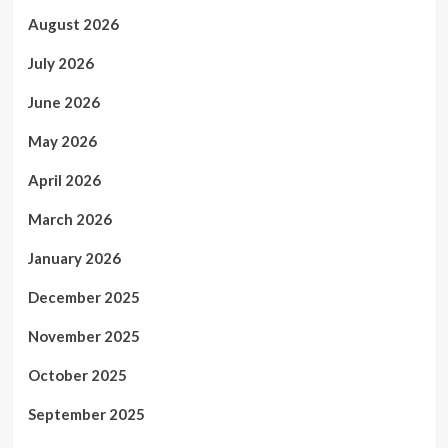
August 2026
July 2026
June 2026
May 2026
April 2026
March 2026
January 2026
December 2025
November 2025
October 2025
September 2025