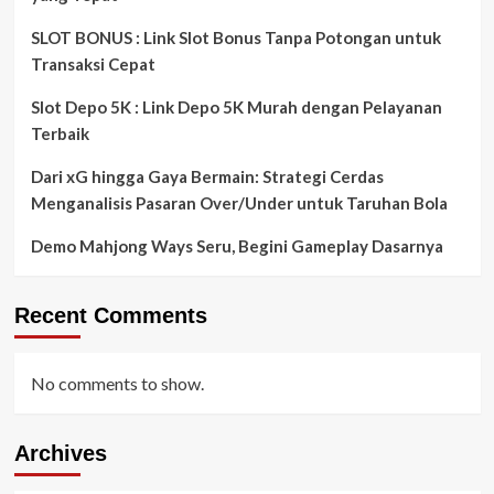
SLOT BONUS : Link Slot Bonus Tanpa Potongan untuk
Transaksi Cepat
Slot Depo 5K : Link Depo 5K Murah dengan Pelayanan
Terbaik
Dari xG hingga Gaya Bermain: Strategi Cerdas
Menganalisis Pasaran Over/Under untuk Taruhan Bola
Demo Mahjong Ways Seru, Begini Gameplay Dasarnya
Recent Comments
No comments to show.
Archives