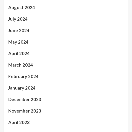
August 2024
July 2024
June 2024
May 2024
April 2024
March 2024
February 2024
January 2024
December 2023
November 2023
April 2023