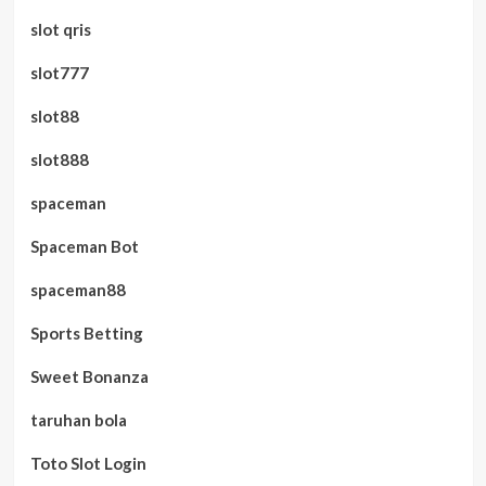
slot qris
slot777
slot88
slot888
spaceman
Spaceman Bot
spaceman88
Sports Betting
Sweet Bonanza
taruhan bola
Toto Slot Login