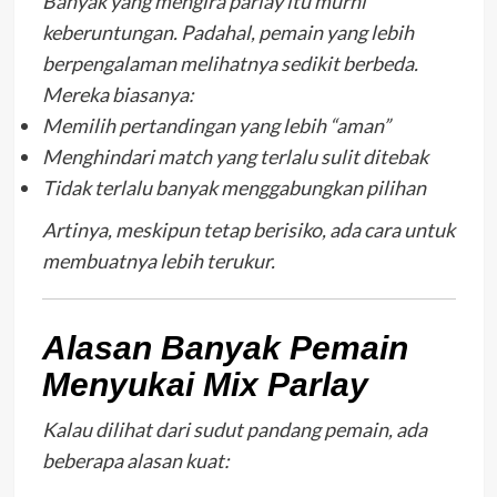
Banyak yang mengira parlay itu murni
keberuntungan. Padahal, pemain yang lebih
berpengalaman melihatnya sedikit berbeda.
Mereka biasanya:
Memilih pertandingan yang lebih “aman”
Menghindari match yang terlalu sulit ditebak
Tidak terlalu banyak menggabungkan pilihan
Artinya, meskipun tetap berisiko, ada cara untuk
membuatnya lebih terukur.
Alasan Banyak Pemain
Menyukai Mix Parlay
Kalau dilihat dari sudut pandang pemain, ada
beberapa alasan kuat: