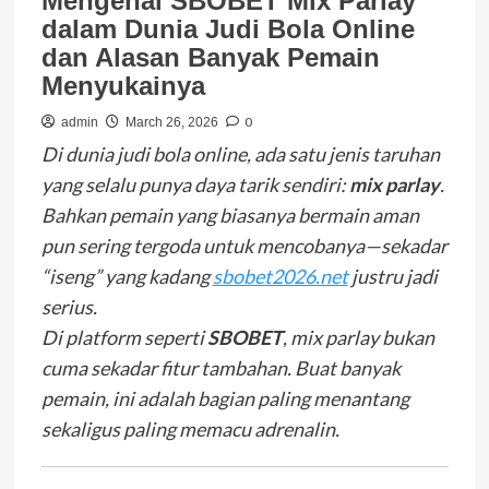
Mengenal SBOBET Mix Parlay
dalam Dunia Judi Bola Online
dan Alasan Banyak Pemain
Menyukainya
0
admin
March 26, 2026
Di dunia judi bola online, ada satu jenis taruhan
yang selalu punya daya tarik sendiri:
mix parlay
.
Bahkan pemain yang biasanya bermain aman
pun sering tergoda untuk mencobanya—sekadar
“iseng” yang kadang
sbobet2026.net
justru jadi
serius.
Di platform seperti
SBOBET
, mix parlay bukan
cuma sekadar fitur tambahan. Buat banyak
pemain, ini adalah bagian paling menantang
sekaligus paling memacu adrenalin.