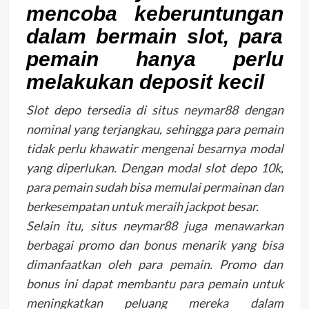
mencoba keberuntungan
dalam bermain slot, para
pemain hanya perlu
melakukan deposit kecil
Slot depo tersedia di situs neymar88 dengan
nominal yang terjangkau, sehingga para pemain
tidak perlu khawatir mengenai besarnya modal
yang diperlukan. Dengan modal slot depo 10k,
para pemain sudah bisa memulai permainan dan
berkesempatan untuk meraih jackpot besar.
Selain itu, situs neymar88 juga menawarkan
berbagai promo dan bonus menarik yang bisa
dimanfaatkan oleh para pemain. Promo dan
bonus ini dapat membantu para pemain untuk
meningkatkan peluang mereka dalam