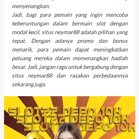
menyenangkan.
Jadi, bagi para pemain yang ingin mencoba
keberuntungan dalam bermain slot dengan
modal kecil, situs neymar88 adalah pilihan yang
tepat. Dengan adanya promo dan bonus
menarik, para pemain dapat meningkatkan
peluang mereka dalam memenangkan hadiah
besar. Jadi, jangan ragu untuk bergabung dengan
situs neymar88 dan rasakan perbedaannya
sekarang juga.