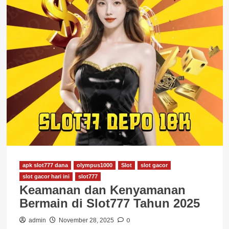
apk slot777 dana
olympus1000
Slot
slot gacor
slot gacor hari ini
slot777
Keamanan dan Kenyamanan
Bermain di Slot777 Tahun 2025
0
admin
November 28, 2025