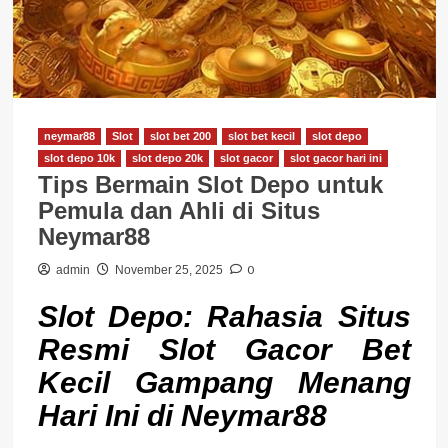
neymar88
Slot
slot bet 200
slot bet kecil
slot depo
slot depo 10k
slot depo 20k
slot gacor
slot gacor hari ini
Tips Bermain Slot Depo untuk
Pemula dan Ahli di Situs
Neymar88
0
admin
November 25, 2025
Slot Depo: Rahasia Situs
Resmi Slot Gacor Bet
Kecil Gampang Menang
Hari Ini di Neymar88