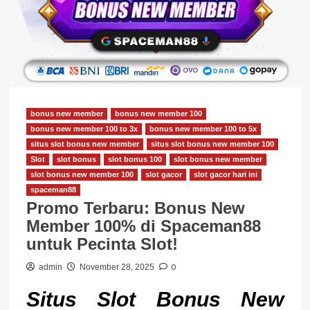
bonus new member
bonus new member 100
bonus new member 100 to 3x
bonus new member 100 to 5x
situs slot bonus new member
situs slot bonus new member 100
Slot
slot bonus
slot bonus 100
slot bonus new member
slot bonus new member 100
slot gacor
slot gacor hari ini
spaceman88
Promo Terbaru: Bonus New
Member 100% di Spaceman88
untuk Pecinta Slot!
0
admin
November 28, 2025
Situs Slot Bonus New