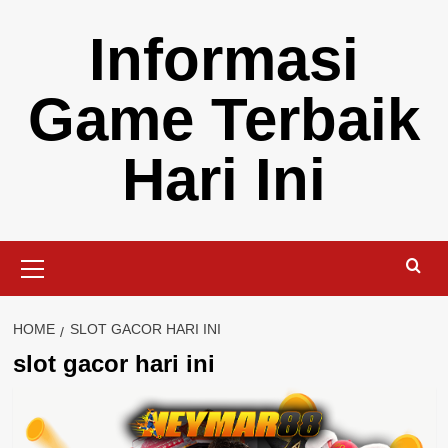
Skip
Informasi
to
content
Game Terbaik
Hari Ini
Primary
Menu
HOME
SLOT GACOR HARI INI
slot gacor hari ini