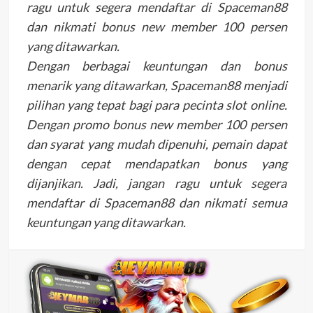
ragu untuk segera mendaftar di Spaceman88
dan nikmati bonus new member 100 persen
yang ditawarkan.
Dengan berbagai keuntungan dan bonus
menarik yang ditawarkan, Spaceman88 menjadi
pilihan yang tepat bagi para pecinta slot online.
Dengan promo bonus new member 100 persen
dan syarat yang mudah dipenuhi, pemain dapat
dengan cepat mendapatkan bonus yang
dijanjikan. Jadi, jangan ragu untuk segera
mendaftar di Spaceman88 dan nikmati semua
keuntungan yang ditawarkan.