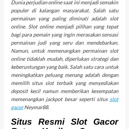
Dunia perjudian online saat ini menjadi semakin
populer di kalangan masyarakat. Salah satu
permainan yang paling diminati adalah slot
online. Slot online menjadi pilihan yang tepat
bagi para pemain yang ingin merasakan sensasi
permainan judi yang seru dan mendebarkan.
Namun, untuk memenangkan permainan slot
online tidaklah mudah, diperlukan strategi dan
keberuntungan yang baik. Salah satu cara untuk
meningkatkan peluang menang adalah dengan
memilih situs slot terbaik yang menyediakan
deposit kecil namun memberikan kesempatan
memenangkan jackpot besar seperti situs
slot
gacor
Neymar88.
Situs Resmi Slot Gacor