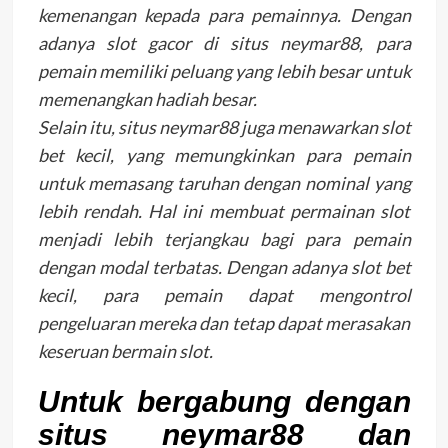
kemenangan kepada para pemainnya. Dengan
adanya slot gacor di situs neymar88, para
pemain memiliki peluang yang lebih besar untuk
memenangkan hadiah besar.
Selain itu, situs neymar88 juga menawarkan slot
bet kecil, yang memungkinkan para pemain
untuk memasang taruhan dengan nominal yang
lebih rendah. Hal ini membuat permainan slot
menjadi lebih terjangkau bagi para pemain
dengan modal terbatas. Dengan adanya slot bet
kecil, para pemain dapat mengontrol
pengeluaran mereka dan tetap dapat merasakan
keseruan bermain slot.
Untuk bergabung dengan
situs neymar88 dan