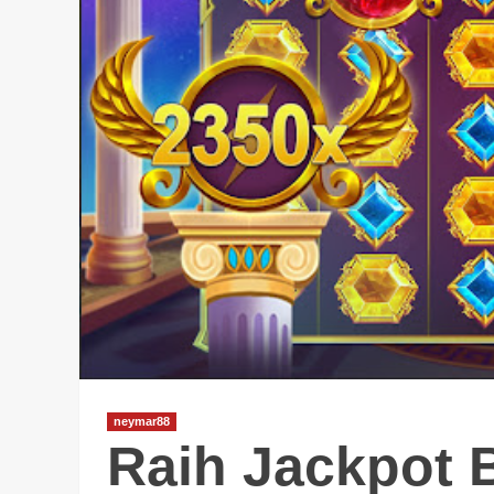
neymar88
Raih Jackpot 