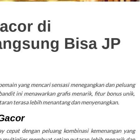
acor di
ngsung Bisa JP
i pemain yang mencari sensasi menegangkan dan peluang
ndit ini menawarkan grafis menarik, fitur bonus unik,
utaran terasa lebih menantang dan menyenangkan.
 Gacor
ay cepat dengan peluang kombinasi kemenangan yang
 dan multiplier membuat setiap putaran lebih menarik dan