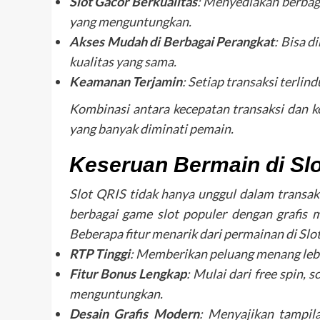
Slot Gacor Berkualitas
: Menyediakan berbag
yang menguntungkan.
Akses Mudah di Berbagai Perangkat
: Bisa 
kualitas yang sama.
Keamanan Terjamin
: Setiap transaksi terlin
Kombinasi antara kecepatan transaksi dan ko
yang banyak diminati pemain.
Keseruan Bermain di Sl
Slot QRIS tidak hanya unggul dalam transaks
berbagai game slot populer dengan grafis 
Beberapa fitur menarik dari permainan di Slot
RTP Tinggi
: Memberikan peluang menang lebi
Fitur Bonus Lengkap
: Mulai dari free spin,
menguntungkan.
Desain Grafis Modern
: Menyajikan tampi