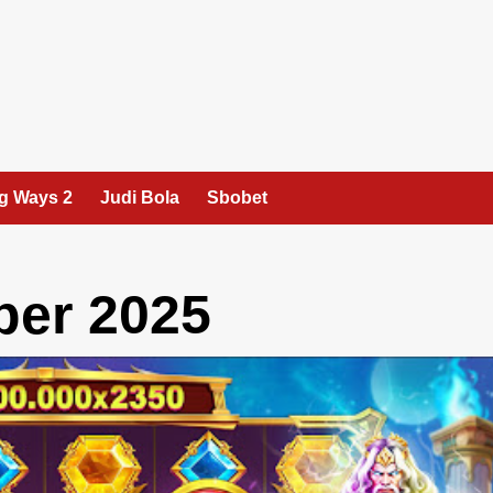
g Ways 2
Judi Bola
Sbobet
er 2025