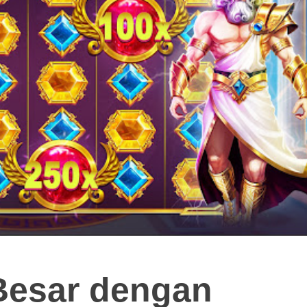
Besar dengan