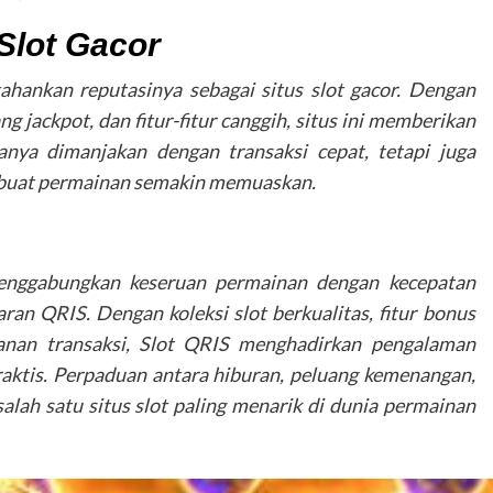
Slot Gacor
ahankan reputasinya sebagai situs slot gacor. Dengan
g jackpot, dan fitur-fitur canggih, situs ini memberikan
nya dimanjakan dengan transaksi cepat, tetapi juga
buat permainan semakin memuaskan.
menggabungkan keseruan permainan dengan kecepatan
aran QRIS. Dengan koleksi slot berkualitas, fitur bonus
manan transaksi, Slot QRIS menghadirkan pengalaman
raktis. Perpaduan antara hiburan, peluang kemenangan,
salah satu situs slot paling menarik di dunia permainan