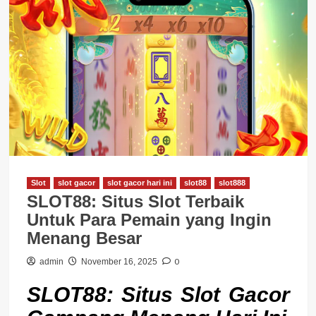
Slot
slot gacor
slot gacor hari ini
slot88
slot888
SLOT88: Situs Slot Terbaik
Untuk Para Pemain yang Ingin
Menang Besar
0
admin
November 16, 2025
SLOT88: Situs Slot Gacor