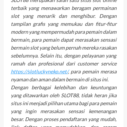
SLOT88 merupakan salah satu situs slot online
terbaik yang menawarkan beragam permainan
slot yang menarik dan menghibur. Dengan
tampilan grafis yang memukau dan fitur-fitur
modern yang mempermudah para pemain dalam
bermain, para pemain dapat merasakan sensasi
bermain slot yang belum pernah mereka rasakan
sebelumnya. Selain itu, dengan pelayanan yang
ramah dan profesional dari customer service
https://slotluckyneko.net/
, para pemain merasa
nyaman dan aman dalam bermain di situs ini.
Dengan berbagai kelebihan dan keuntungan
yang ditawarkan oleh SLOT88, tidak heran jika
situs ini menjadi pilihan utama bagi para pemain
yang ingin merasakan sensasi kemenangan
besar. Dengan proses pendaftaran yang mudah,