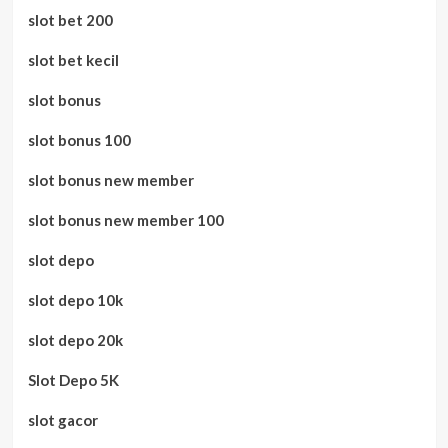
slot bet 200
slot bet kecil
slot bonus
slot bonus 100
slot bonus new member
slot bonus new member 100
slot depo
slot depo 10k
slot depo 20k
Slot Depo 5K
slot gacor