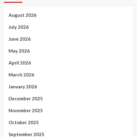
August 2026
July 2026
June 2026
May 2026
April 2026
March 2026
January 2026
December 2025
November 2025
October 2025
September 2025