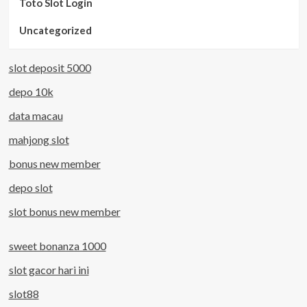
Toto Slot Login
Uncategorized
slot deposit 5000
depo 10k
data macau
mahjong slot
bonus new member
depo slot
slot bonus new member
sweet bonanza 1000
slot gacor hari ini
slot88