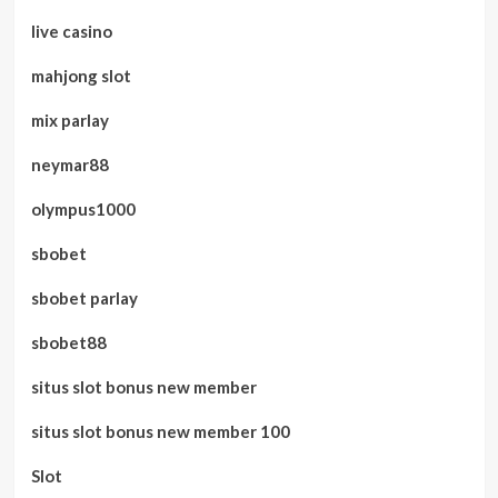
live casino
mahjong slot
mix parlay
neymar88
olympus1000
sbobet
sbobet parlay
sbobet88
situs slot bonus new member
situs slot bonus new member 100
Slot