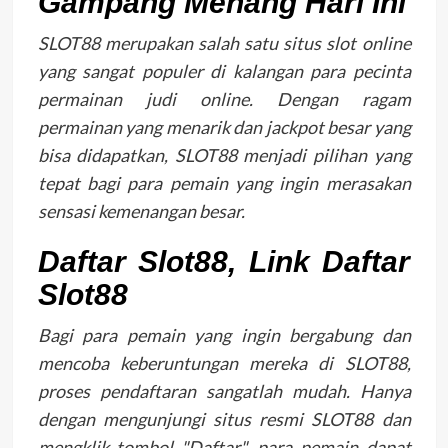
Gampang Menang Hari Ini
SLOT88 merupakan salah satu situs slot online
yang sangat populer di kalangan para pecinta
permainan judi online. Dengan ragam
permainan yang menarik dan jackpot besar yang
bisa didapatkan, SLOT88 menjadi pilihan yang
tepat bagi para pemain yang ingin merasakan
sensasi kemenangan besar.
Daftar Slot88, Link Daftar
Slot88
Bagi para pemain yang ingin bergabung dan
mencoba keberuntungan mereka di SLOT88,
proses pendaftaran sangatlah mudah. Hanya
dengan mengunjungi situs resmi SLOT88 dan
mengklik tombol "Daftar", para pemain dapat