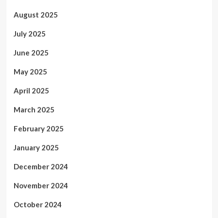
August 2025
July 2025
June 2025
May 2025
April 2025
March 2025
February 2025
January 2025
December 2024
November 2024
October 2024