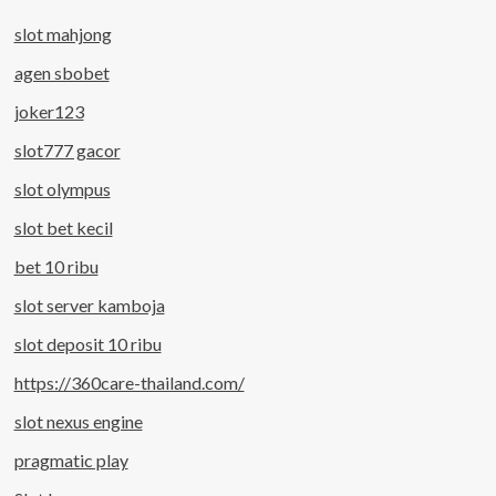
slot mahjong
agen sbobet
joker123
slot777 gacor
slot olympus
slot bet kecil
bet 10 ribu
slot server kamboja
slot deposit 10 ribu
https://360care-thailand.com/
slot nexus engine
pragmatic play