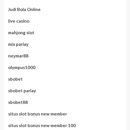
Judi Bola Online
live casino
mahjong slot
mix parlay
neymar88
olympus1000
sbobet
sbobet parlay
sbobet88
situs slot bonus new member
situs slot bonus new member 100