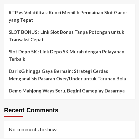
RTP vs Volatilitas: Kunci Memilih Permainan Slot Gacor
yang Tepat
SLOT BONUS : Link Slot Bonus Tanpa Potongan untuk
Transaksi Cepat
Slot Depo 5K : Link Depo 5K Murah dengan Pelayanan
Terbaik
Dari xG hingga Gaya Bermain: Strategi Cerdas
Menganalisis Pasaran Over/Under untuk Taruhan Bola
Demo Mahjong Ways Seru, Begini Gameplay Dasarnya
Recent Comments
No comments to show.