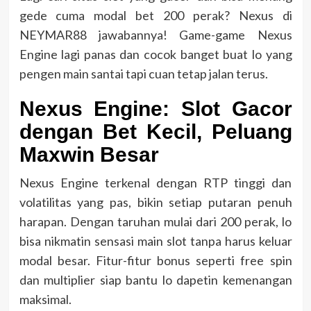
gede cuma modal bet 200 perak? Nexus di
NEYMAR88 jawabannya! Game-game Nexus
Engine lagi panas dan cocok banget buat lo yang
pengen main santai tapi cuan tetap jalan terus.
Nexus Engine: Slot Gacor
dengan Bet Kecil, Peluang
Maxwin Besar
Nexus Engine terkenal dengan RTP tinggi dan
volatilitas yang pas, bikin setiap putaran penuh
harapan. Dengan taruhan mulai dari 200 perak, lo
bisa nikmatin sensasi main slot tanpa harus keluar
modal besar. Fitur-fitur bonus seperti free spin
dan multiplier siap bantu lo dapetin kemenangan
maksimal.