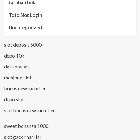
taruhan bola
Toto Slot Login
Uncategorized
slot deposit 5000
depo 10k
data macau
mahjong slot
bonus new member
depo slot
slot bonus new member
sweet bonanza 1000
slot gacor hari ini