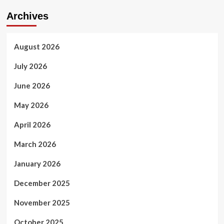
Archives
August 2026
July 2026
June 2026
May 2026
April 2026
March 2026
January 2026
December 2025
November 2025
October 2025