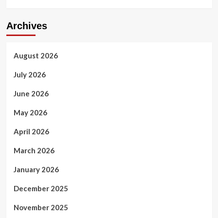
Archives
August 2026
July 2026
June 2026
May 2026
April 2026
March 2026
January 2026
December 2025
November 2025