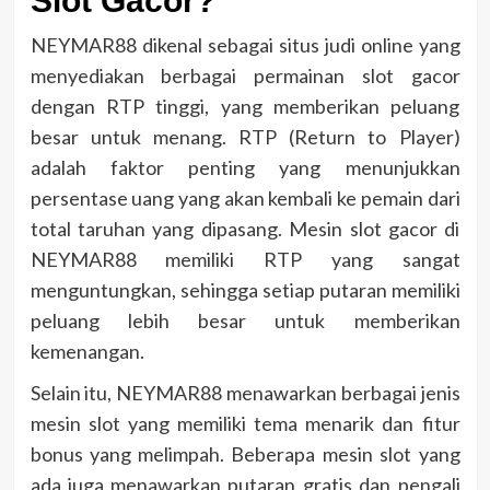
Slot Gacor?
NEYMAR88 dikenal sebagai situs judi online yang
menyediakan berbagai permainan slot gacor
dengan RTP tinggi, yang memberikan peluang
besar untuk menang. RTP (Return to Player)
adalah faktor penting yang menunjukkan
persentase uang yang akan kembali ke pemain dari
total taruhan yang dipasang. Mesin slot gacor di
NEYMAR88 memiliki RTP yang sangat
menguntungkan, sehingga setiap putaran memiliki
peluang lebih besar untuk memberikan
kemenangan.
Selain itu, NEYMAR88 menawarkan berbagai jenis
mesin slot yang memiliki tema menarik dan fitur
bonus yang melimpah. Beberapa mesin slot yang
ada juga menawarkan putaran gratis dan pengali