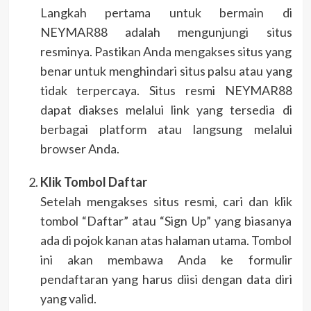
Langkah pertama untuk bermain di
NEYMAR88 adalah mengunjungi situs
resminya. Pastikan Anda mengakses situs yang
benar untuk menghindari situs palsu atau yang
tidak terpercaya. Situs resmi NEYMAR88
dapat diakses melalui link yang tersedia di
berbagai platform atau langsung melalui
browser Anda.
Klik Tombol Daftar
Setelah mengakses situs resmi, cari dan klik
tombol “Daftar” atau “Sign Up” yang biasanya
ada di pojok kanan atas halaman utama. Tombol
ini akan membawa Anda ke formulir
pendaftaran yang harus diisi dengan data diri
yang valid.