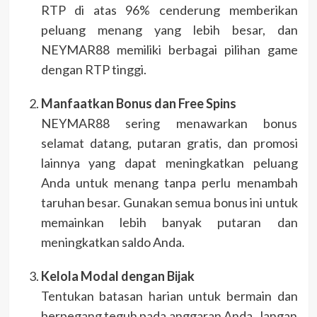
RTP di atas 96% cenderung memberikan
peluang menang yang lebih besar, dan
NEYMAR88 memiliki berbagai pilihan game
dengan RTP tinggi.
Manfaatkan Bonus dan Free Spins
NEYMAR88 sering menawarkan bonus
selamat datang, putaran gratis, dan promosi
lainnya yang dapat meningkatkan peluang
Anda untuk menang tanpa perlu menambah
taruhan besar. Gunakan semua bonus ini untuk
memainkan lebih banyak putaran dan
meningkatkan saldo Anda.
Kelola Modal dengan Bijak
Tentukan batasan harian untuk bermain dan
berpegang teguh pada anggaran Anda. Jangan