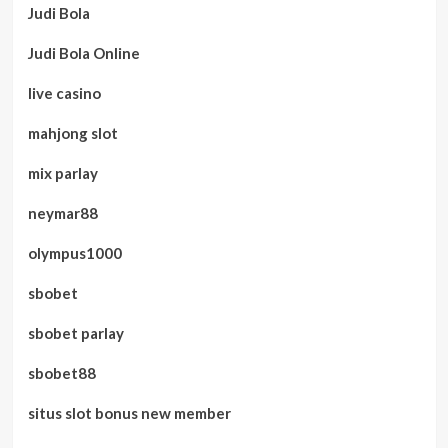
Judi Bola
Judi Bola Online
live casino
mahjong slot
mix parlay
neymar88
olympus1000
sbobet
sbobet parlay
sbobet88
situs slot bonus new member