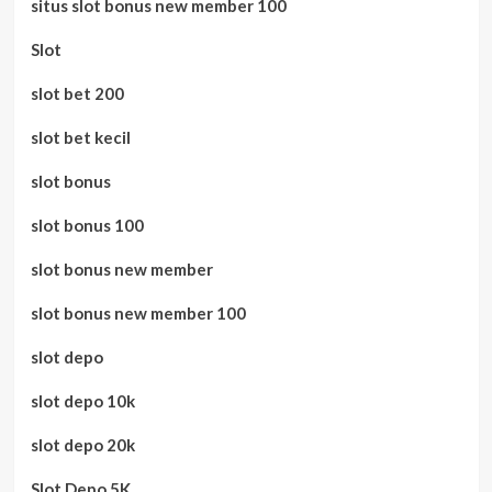
situs slot bonus new member 100
Slot
slot bet 200
slot bet kecil
slot bonus
slot bonus 100
slot bonus new member
slot bonus new member 100
slot depo
slot depo 10k
slot depo 20k
Slot Depo 5K