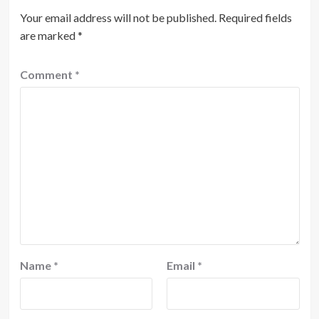
Your email address will not be published.
Required fields
are marked
*
Comment
*
Name
*
Email
*