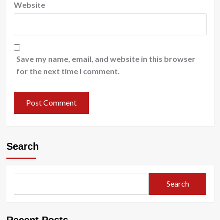
Website
Save my name, email, and website in this browser
for the next time I comment.
Search
Search
Recent Posts