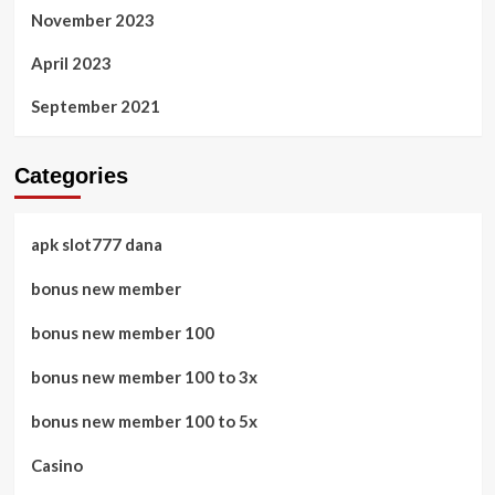
November 2023
April 2023
September 2021
Categories
apk slot777 dana
bonus new member
bonus new member 100
bonus new member 100 to 3x
bonus new member 100 to 5x
Casino