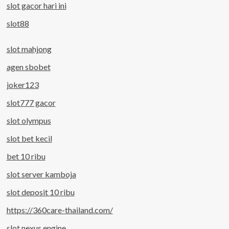
slot gacor hari ini
slot88
slot mahjong
agen sbobet
joker123
slot777 gacor
slot olympus
slot bet kecil
bet 10 ribu
slot server kamboja
slot deposit 10 ribu
https://360care-thailand.com/
slot nexus engine