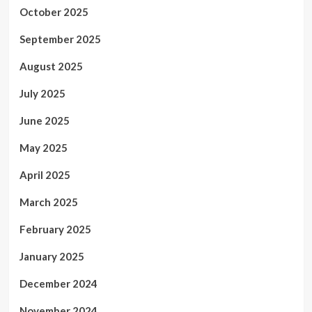
October 2025
September 2025
August 2025
July 2025
June 2025
May 2025
April 2025
March 2025
February 2025
January 2025
December 2024
November 2024