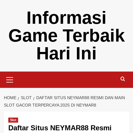
Skip
Informasi
to
content
Game Terbaik
Hari Ini
Primary
Menu
HOME
SLOT
DAFTAR SITUS NEYMAR88 RESMI DAN MAIN
SLOT GACOR TERPERCAYA 2025 DI NEYMAR8
Slot
Daftar Situs NEYMAR88 Resmi