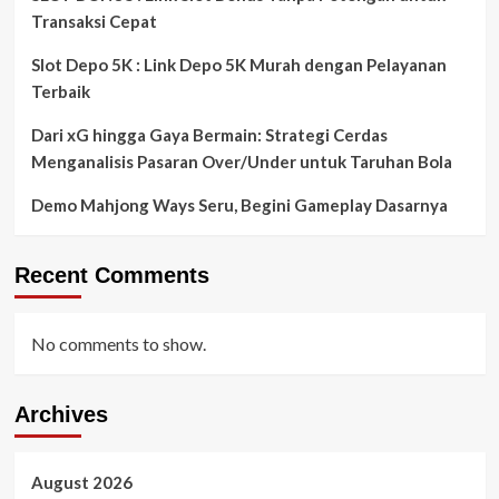
Transaksi Cepat
Slot Depo 5K : Link Depo 5K Murah dengan Pelayanan
Terbaik
Dari xG hingga Gaya Bermain: Strategi Cerdas
Menganalisis Pasaran Over/Under untuk Taruhan Bola
Demo Mahjong Ways Seru, Begini Gameplay Dasarnya
Recent Comments
No comments to show.
Archives
August 2026