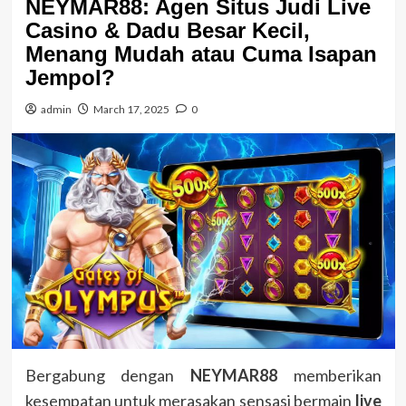
NEYMAR88: Agen Situs Judi Live
Casino & Dadu Besar Kecil,
Menang Mudah atau Cuma Isapan
Jempol?
admin
March 17, 2025
0
Bergabung dengan
NEYMAR88
memberikan
kesempatan untuk merasakan sensasi bermain
live