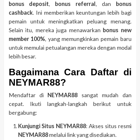
bonus deposit
,
bonus referral
, dan
bonus
cashback
. Ini memberikan keuntungan lebih bagi
pemain untuk meningkatkan peluang menang.
Selain itu, mereka juga menawarkan
bonus new
member 100%
, yang memungkinkan pemain baru
untuk memulai petualangan mereka dengan modal
lebih besar.
Bagaimana Cara Daftar di
NEYMAR88?
Mendaftar di
NEYMAR88
sangat mudah dan
cepat. Ikuti langkah-langkah berikut untuk
bergabung:
Kunjungi Situs NEYMAR88
: Akses situs resmi
NEYMAR88
melalui link yang disediakan.