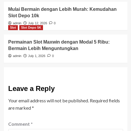
Mulai Bermain dengan Lebih Murah: Kemudahan
Slot Depo 10k
admin
July 12, 2026
0
Slot
Slot Depo 5K
Permainan Slot Maxwin dengan Modal 5 Ribu:
Bermain Lebih Menguntungkan
admin
July 1, 2026
0
Leave a Reply
Your email address will not be published.
Required fields
are marked
*
Comment
*