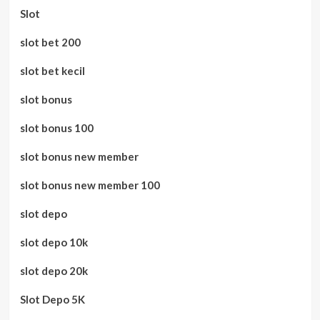
Slot
slot bet 200
slot bet kecil
slot bonus
slot bonus 100
slot bonus new member
slot bonus new member 100
slot depo
slot depo 10k
slot depo 20k
Slot Depo 5K