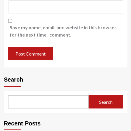
Save my name, email, and website in this browser
for the next time I comment.
Search
Search
Recent Posts