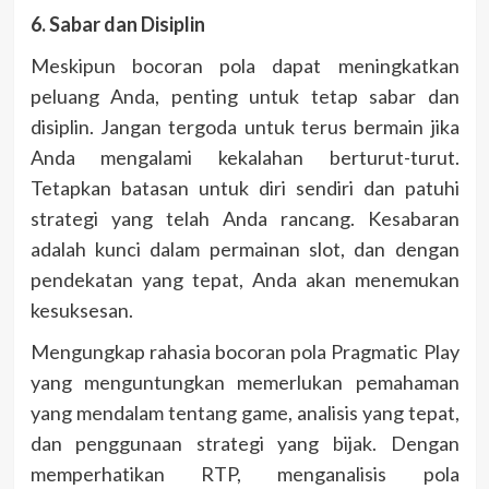
6. Sabar dan Disiplin
Meskipun bocoran pola dapat meningkatkan
peluang Anda, penting untuk tetap sabar dan
disiplin. Jangan tergoda untuk terus bermain jika
Anda mengalami kekalahan berturut-turut.
Tetapkan batasan untuk diri sendiri dan patuhi
strategi yang telah Anda rancang. Kesabaran
adalah kunci dalam permainan slot, dan dengan
pendekatan yang tepat, Anda akan menemukan
kesuksesan.
Mengungkap rahasia bocoran pola Pragmatic Play
yang menguntungkan memerlukan pemahaman
yang mendalam tentang game, analisis yang tepat,
dan penggunaan strategi yang bijak. Dengan
memperhatikan RTP, menganalisis pola