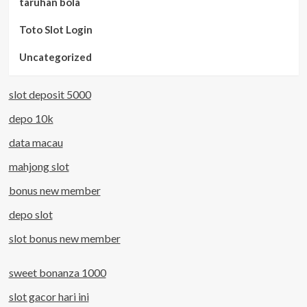
taruhan bola
Toto Slot Login
Uncategorized
slot deposit 5000
depo 10k
data macau
mahjong slot
bonus new member
depo slot
slot bonus new member
sweet bonanza 1000
slot gacor hari ini