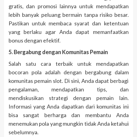
gratis, dan promosi lainnya untuk mendapatkan
lebih banyak peluang bermain tanpa risiko besar.
Pastikan untuk membaca syarat dan ketentuan
yang berlaku agar Anda dapat memanfaatkan
bonus dengan efektif.
5. Bergabung dengan Komunitas Pemain
Salah satu cara terbaik untuk mendapatkan
bocoran pola adalah dengan bergabung dalam
komunitas pemain slot. Di sini, Anda dapat berbagi
pengalaman, mendapatkan tips, dan
mendiskusikan strategi dengan pemain lain.
Informasi yang Anda dapatkan dari komunitas ini
bisa sangat berharga dan membantu Anda
menemukan pola yang mungkin tidak Anda ketahui
sebelumnya.