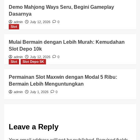
Demo Mahjong Ways Seru, Begini Gameplay
Dasarnya
admin
July 12, 2026
0
Slot
Mulai Bermain dengan Lebih Murah: Kemudahan
Slot Depo 10k
admin
July 12, 2026
0
Slot
Slot Depo 5K
Permainan Slot Maxwin dengan Modal 5 Ribu:
Bermain Lebih Menguntungkan
admin
July 1, 2026
0
Leave a Reply
Your email address will not be published.
Required fields