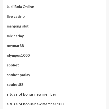
Judi Bola Online
live casino
mahjong slot
mix parlay
neymar88
olympus1000
sbobet
sbobet parlay
sbobet88
situs slot bonus new member
situs slot bonus new member 100