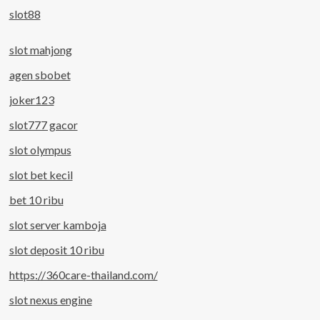
slot88
slot mahjong
agen sbobet
joker123
slot777 gacor
slot olympus
slot bet kecil
bet 10 ribu
slot server kamboja
slot deposit 10 ribu
https://360care-thailand.com/
slot nexus engine