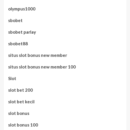
olympus1000
sbobet
sbobet parlay
sbobet88
situs slot bonus new member
situs slot bonus new member 100
Slot
slot bet 200
slot bet kecil
slot bonus
slot bonus 100