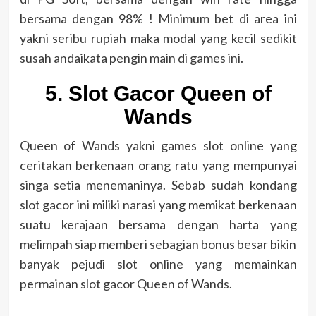
bersama dengan 98% ! Minimum bet di area ini
yakni seribu rupiah maka modal yang kecil sedikit
susah andaikata pengin main di games ini.
5. Slot Gacor Queen of
Wands
Queen of Wands yakni games slot online yang
ceritakan berkenaan orang ratu yang mempunyai
singa setia menemaninya. Sebab sudah kondang
slot gacor ini miliki narasi yang memikat berkenaan
suatu kerajaan bersama dengan harta yang
melimpah siap memberi sebagian bonus besar bikin
banyak pejudi slot online yang memainkan
permainan slot gacor Queen of Wands.