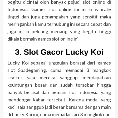
begitu dicintai oleh banyak pejudi slot online di
Indonesia. Games slot online ini miliki winrate
tinggi dan juga penampakan yang sensitif maka
meringankan kamu terhubung ini secara cepat dan
juga miliki peluang menang yang begitu tinggi
dikala bermain games slot online ini.
3. Slot Gacor Lucky Koi
Lucky Koi sebagai unggulan berasal dari games
slot Spadegaming, cuma memadai 3 mangkok
scatter saja mereka sanggup mendapatkan
keuntungan besar dan sudah tersebar hingga
banyak berasal dari pemain slot Indonesia yang
mendengar kabar tersebut. Karena modal yang
kecil saja sanggup jadi besar bersama dengan main
di Lucky Koi ini, cuma memadai cari 3 mangkok dan