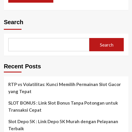
Search
Search
Recent Posts
RTP vs Volatilitas: Kunci Memilih Permainan Slot Gacor
yang Tepat
SLOT BONUS : Link Slot Bonus Tanpa Potongan untuk
Transaksi Cepat
Slot Depo 5K : Link Depo 5K Murah dengan Pelayanan
Terbaik