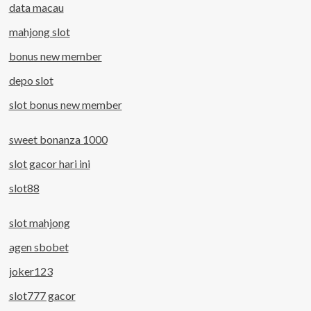
data macau
mahjong slot
bonus new member
depo slot
slot bonus new member
sweet bonanza 1000
slot gacor hari ini
slot88
slot mahjong
agen sbobet
joker123
slot777 gacor