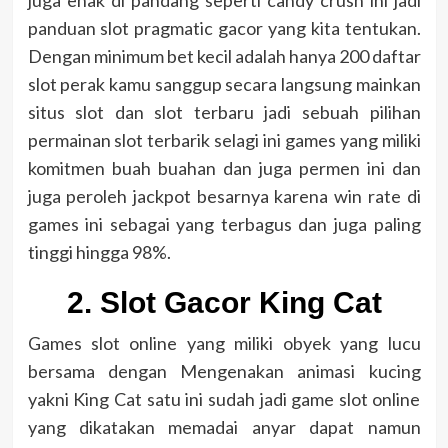
juga enak di pandang seperti candy crush ini jadi
panduan slot pragmatic gacor yang kita tentukan.
Dengan minimum bet kecil adalah hanya 200 daftar
slot perak kamu sanggup secara langsung mainkan
situs slot dan slot terbaru jadi sebuah pilihan
permainan slot terbarik selagi ini games yang miliki
komitmen buah buahan dan juga permen ini dan
juga peroleh jackpot besarnya karena win rate di
games ini sebagai yang terbagus dan juga paling
tinggi hingga 98%.
2. Slot Gacor King Cat
Games slot online yang miliki obyek yang lucu
bersama dengan Mengenakan animasi kucing
yakni King Cat satu ini sudah jadi game slot online
yang dikatakan memadai anyar dapat namun