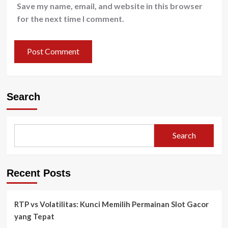
Save my name, email, and website in this browser
for the next time I comment.
Search
Search
Recent Posts
RTP vs Volatilitas: Kunci Memilih Permainan Slot Gacor
yang Tepat