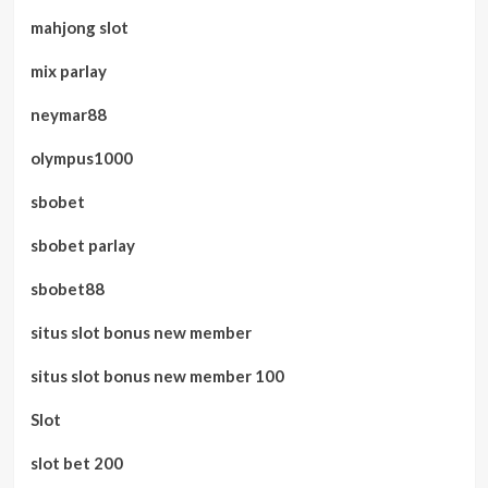
mahjong slot
mix parlay
neymar88
olympus1000
sbobet
sbobet parlay
sbobet88
situs slot bonus new member
situs slot bonus new member 100
Slot
slot bet 200