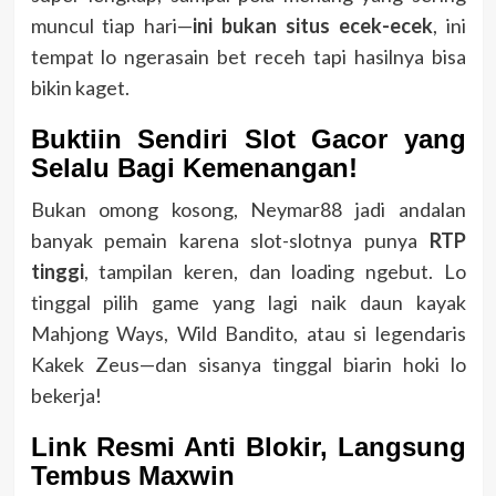
muncul tiap hari—
ini bukan situs ecek-ecek
, ini
tempat lo ngerasain bet receh tapi hasilnya bisa
bikin kaget.
Buktiin Sendiri Slot Gacor yang
Selalu Bagi Kemenangan!
Bukan omong kosong, Neymar88 jadi andalan
banyak pemain karena slot-slotnya punya
RTP
tinggi
, tampilan keren, dan loading ngebut. Lo
tinggal pilih game yang lagi naik daun kayak
Mahjong Ways, Wild Bandito, atau si legendaris
Kakek Zeus—dan sisanya tinggal biarin hoki lo
bekerja!
Link Resmi Anti Blokir, Langsung
Tembus Maxwin