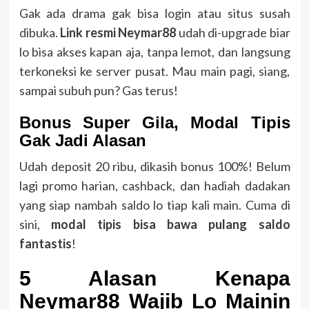
Gak ada drama gak bisa login atau situs susah
dibuka.
Link resmi Neymar88
udah di-upgrade biar
lo bisa akses kapan aja, tanpa lemot, dan langsung
terkoneksi ke server pusat. Mau main pagi, siang,
sampai subuh pun? Gas terus!
Bonus Super Gila, Modal Tipis
Gak Jadi Alasan
Udah deposit 20 ribu, dikasih bonus 100%! Belum
lagi promo harian, cashback, dan hadiah dadakan
yang siap nambah saldo lo tiap kali main. Cuma di
sini,
modal tipis bisa bawa pulang saldo
fantastis
!
5 Alasan Kenapa
Neymar88 Wajib Lo Mainin