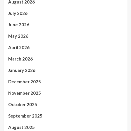
August 2026
July 2026
June 2026
May 2026
April 2026
March 2026
January 2026
December 2025
November 2025
October 2025
September 2025
August 2025