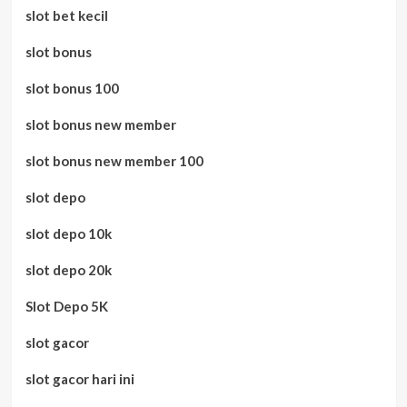
slot bet kecil
slot bonus
slot bonus 100
slot bonus new member
slot bonus new member 100
slot depo
slot depo 10k
slot depo 20k
Slot Depo 5K
slot gacor
slot gacor hari ini