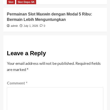
Slot
Slot Depo 5K
Permainan Slot Maxwin dengan Modal 5 Ribu:
Bermain Lebih Menguntungkan
admin
July 1, 2026
0
Leave a Reply
Your email address will not be published.
Required fields
are marked
*
Comment
*