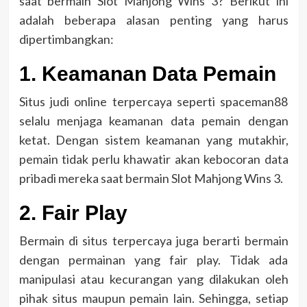
saat bermain Slot Mahjong Wins 3? Berikut ini
adalah beberapa alasan penting yang harus
dipertimbangkan:
1. Keamanan Data Pemain
Situs judi online terpercaya seperti spaceman88
selalu menjaga keamanan data pemain dengan
ketat. Dengan sistem keamanan yang mutakhir,
pemain tidak perlu khawatir akan kebocoran data
pribadi mereka saat bermain Slot Mahjong Wins 3.
2. Fair Play
Bermain di situs terpercaya juga berarti bermain
dengan permainan yang fair play. Tidak ada
manipulasi atau kecurangan yang dilakukan oleh
pihak situs maupun pemain lain. Sehingga, setiap