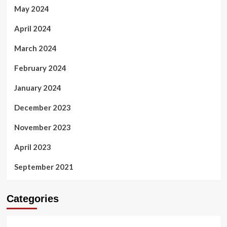
May 2024
April 2024
March 2024
February 2024
January 2024
December 2023
November 2023
April 2023
September 2021
Categories