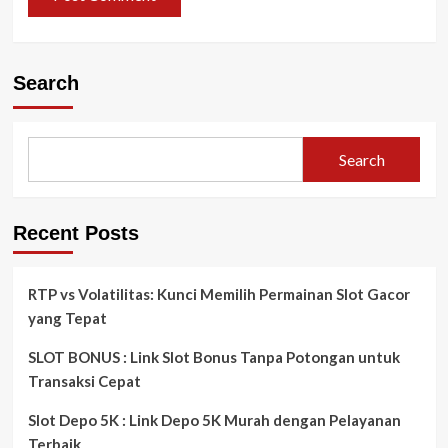
Search
Search
Recent Posts
RTP vs Volatilitas: Kunci Memilih Permainan Slot Gacor
yang Tepat
SLOT BONUS : Link Slot Bonus Tanpa Potongan untuk
Transaksi Cepat
Slot Depo 5K : Link Depo 5K Murah dengan Pelayanan
Terbaik