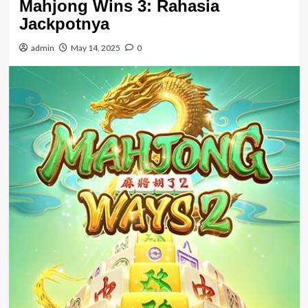
Mahjong Wins 3: Rahasia
Jackpotnya
admin
May 14, 2025
0