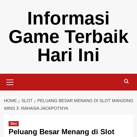
Skip
Informasi
to
content
Game Terbaik
Hari Ini
Primary
Menu
HOME
SLOT
PELUANG BESAR MENANG DI SLOT MAHJONG
WINS 3: RAHASIA JACKPOTNYA
Slot
Peluang Besar Menang di Slot