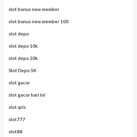
slot bonus new member
slot bonus new member 100
slot depo
slot depo 10k
slot depo 20k
Slot Depo 5K
slot gacor
slot gacor hari ini
slot qris
slot777
slot88