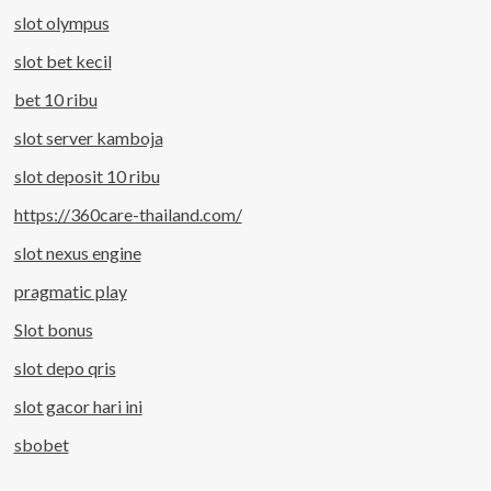
slot olympus
slot bet kecil
bet 10 ribu
slot server kamboja
slot deposit 10 ribu
https://360care-thailand.com/
slot nexus engine
pragmatic play
Slot bonus
slot depo qris
slot gacor hari ini
sbobet