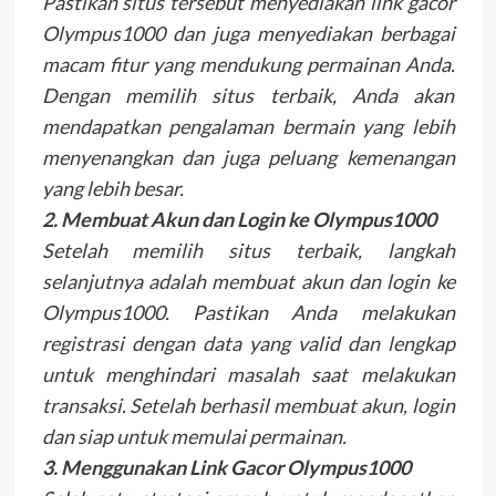
Pastikan situs tersebut menyediakan link gacor
Olympus1000 dan juga menyediakan berbagai
macam fitur yang mendukung permainan Anda.
Dengan memilih situs terbaik, Anda akan
mendapatkan pengalaman bermain yang lebih
menyenangkan dan juga peluang kemenangan
yang lebih besar.
2. Membuat Akun dan Login ke Olympus1000
Setelah memilih situs terbaik, langkah
selanjutnya adalah membuat akun dan login ke
Olympus1000. Pastikan Anda melakukan
registrasi dengan data yang valid dan lengkap
untuk menghindari masalah saat melakukan
transaksi. Setelah berhasil membuat akun, login
dan siap untuk memulai permainan.
3. Menggunakan Link Gacor Olympus1000