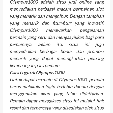
Olympus1000 adalah situs judi online yang
menyediakan berbagai macam permainan slot
yang menarik dan menghibur. Dengan tampilan
yang menarik dan fitur-fitur yang inovatif,
Olympus1000 menawarkan pengalaman
bermain yang seru dan mengasyikkan bagi para
pemainnya. Selain itu, situs ini juga
menyediakan berbagai bonus dan promosi
menarik yang dapat meningkatkan peluang
kemenangan para pemain.
Cara Login di Olympus1000
Untuk dapat bermain di Olympus1000, pemain
harus melakukan login terlebih dahulu dengan
menggunakan akun yang telah didaftarkan.
Pemain dapat mengakses situs ini melalui link
resmi dan terpercaya yang disediakan oleh situs