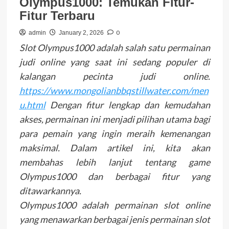
Olympus1000: Temukan Fitur-
Fitur Terbaru
0
admin
January 2, 2026
Slot Olympus1000 adalah salah satu permainan
judi online yang saat ini sedang populer di
kalangan pecinta judi online.
https://www.mongolianbbqstillwater.com/men
u.html
Dengan fitur lengkap dan kemudahan
akses, permainan ini menjadi pilihan utama bagi
para pemain yang ingin meraih kemenangan
maksimal. Dalam artikel ini, kita akan
membahas lebih lanjut tentang game
Olympus1000 dan berbagai fitur yang
ditawarkannya.
Olympus1000 adalah permainan slot online
yang menawarkan berbagai jenis permainan slot