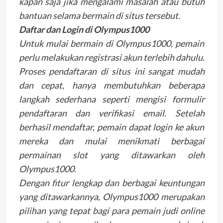
kapan saja jika mengalami masalah atau butuh
bantuan selama bermain di situs tersebut.
Daftar dan Login di Olympus1000
Untuk mulai bermain di Olympus1000, pemain
perlu melakukan registrasi akun terlebih dahulu.
Proses pendaftaran di situs ini sangat mudah
dan cepat, hanya membutuhkan beberapa
langkah sederhana seperti mengisi formulir
pendaftaran dan verifikasi email. Setelah
berhasil mendaftar, pemain dapat login ke akun
mereka dan mulai menikmati berbagai
permainan slot yang ditawarkan oleh
Olympus1000.
Dengan fitur lengkap dan berbagai keuntungan
yang ditawarkannya, Olympus1000 merupakan
pilihan yang tepat bagi para pemain judi online