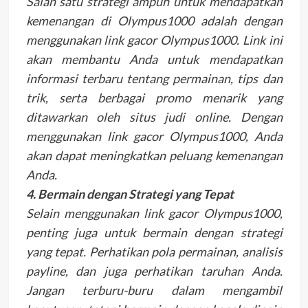
Salah satu strategi ampuh untuk mendapatkan
kemenangan di Olympus1000 adalah dengan
menggunakan link gacor Olympus1000. Link ini
akan membantu Anda untuk mendapatkan
informasi terbaru tentang permainan, tips dan
trik, serta berbagai promo menarik yang
ditawarkan oleh situs judi online. Dengan
menggunakan link gacor Olympus1000, Anda
akan dapat meningkatkan peluang kemenangan
Anda.
4. Bermain dengan Strategi yang Tepat
Selain menggunakan link gacor Olympus1000,
penting juga untuk bermain dengan strategi
yang tepat. Perhatikan pola permainan, analisis
payline, dan juga perhatikan taruhan Anda.
Jangan terburu-buru dalam mengambil