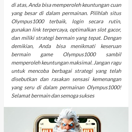
di atas, Anda bisa memperoleh keuntungan cuan
yang besar di dalam permainan. Pilihlah situs
Olympus1000 terbaik, login secara rutin,
gunakan link terpercaya, optimalkan slot gacor,
dan miliki strategi bermain yang tepat. Dengan
demikian, Anda bisa menikmati keseruan
bermain game Olympus1000 sambil
memperoleh keuntungan maksimal. Jangan ragu
untuk mencoba berbagai strategi yang telah
disebutkan dan rasakan sensasi kemenangan
yang seru di dalam permainan Olympus1000!
Selamat bermain dan semoga sukses