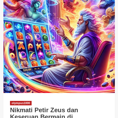
olympus1000
Nikmati Petir Zeus dan
Keseruan Bermain di