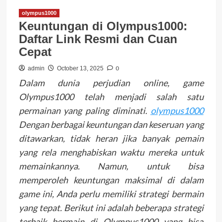
olympus1000
Keuntungan di Olympus1000:
Daftar Link Resmi dan Cuan
Cepat
0
admin
October 13, 2025
Dalam dunia perjudian online, game
Olympus1000 telah menjadi salah satu
permainan yang paling diminati.
olympus1000
Dengan berbagai keuntungan dan keseruan yang
ditawarkan, tidak heran jika banyak pemain
yang rela menghabiskan waktu mereka untuk
memainkannya. Namun, untuk bisa
memperoleh keuntungan maksimal di dalam
game ini, Anda perlu memiliki strategi bermain
yang tepat. Berikut ini adalah beberapa strategi
terbaik bermain di Olympus1000 yang bisa