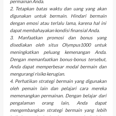
permainan Anda.
2. Tetapkan batas waktu dan uang yang akan
digunakan untuk bermain. Hindari bermain
dengan emosi atau terlalu lama, karena hal ini
dapat membahayakan kondisi finansial Anda.
3. Manfaatkan promosi dan bonus yang
disediakan oleh situs Olympus1000 untuk
meningkatkan peluang kemenangan Anda.
Dengan memanfaatkan bonus-bonus tersebut,
Anda dapat memperbesar modal bermain dan
mengurangi risiko kerugian.
4. Perhatikan strategi bermain yang digunakan
oleh pemain lain dan pelajari cara mereka
memenangkan permainan. Dengan belajar dari
pengalaman orang lain, Anda dapat
mengembangkan strategi bermain yang lebih