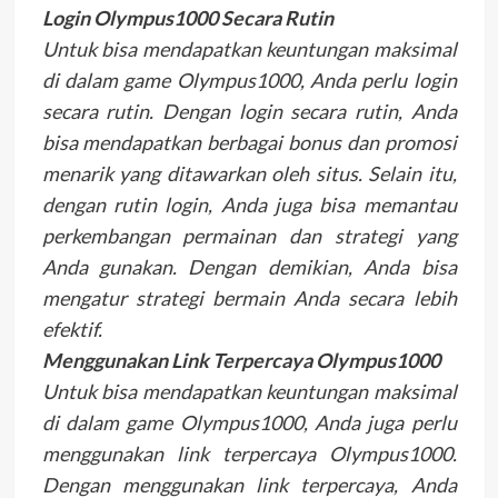
Login Olympus1000 Secara Rutin
Untuk bisa mendapatkan keuntungan maksimal
di dalam game Olympus1000, Anda perlu login
secara rutin. Dengan login secara rutin, Anda
bisa mendapatkan berbagai bonus dan promosi
menarik yang ditawarkan oleh situs. Selain itu,
dengan rutin login, Anda juga bisa memantau
perkembangan permainan dan strategi yang
Anda gunakan. Dengan demikian, Anda bisa
mengatur strategi bermain Anda secara lebih
efektif.
Menggunakan Link Terpercaya Olympus1000
Untuk bisa mendapatkan keuntungan maksimal
di dalam game Olympus1000, Anda juga perlu
menggunakan link terpercaya Olympus1000.
Dengan menggunakan link terpercaya, Anda