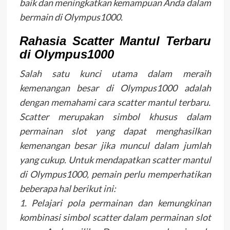
baik dan meningkatkan kemampuan Anda dalam
bermain di Olympus1000.
Rahasia Scatter Mantul Terbaru
di Olympus1000
Salah satu kunci utama dalam meraih
kemenangan besar di Olympus1000 adalah
dengan memahami cara scatter mantul terbaru.
Scatter merupakan simbol khusus dalam
permainan slot yang dapat menghasilkan
kemenangan besar jika muncul dalam jumlah
yang cukup. Untuk mendapatkan scatter mantul
di Olympus1000, pemain perlu memperhatikan
beberapa hal berikut ini:
1. Pelajari pola permainan dan kemungkinan
kombinasi simbol scatter dalam permainan slot