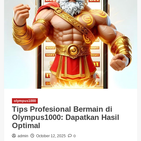
olympus1000
Tips Profesional Bermain di
Olympus1000: Dapatkan Hasil
Optimal
0
admin
October 12, 2025