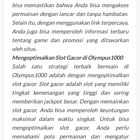
bisa memastikan bahwa Anda bisa mengakses
permainan dengan lancar dan tanpa hambatan.
Selain itu, dengan menggunakan link terpercaya,
Anda juga bisa memperoleh informasi terbaru
tentang game dan promosi yang ditawarkan
oleh situs.
Mengoptimalkan Slot Gacor di Olympus1000
Salah satu strategi terbaik bermain di
Olympus1000 adalah dengan mengoptimalkan
slot gacor. Slot gacor adalah slot yang memiliki
tingkat kemenangan yang tinggi dan sering
memberikan jackpot besar. Dengan memainkan
slot gacor, Anda bisa memperoleh keuntungan
maksimal dalam waktu singkat. Untuk bisa
mengoptimalkan slot gacor, Anda perlu
memahami pola permainan dan mengatur