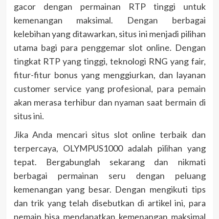
gacor dengan permainan RTP tinggi untuk
kemenangan maksimal. Dengan berbagai
kelebihan yang ditawarkan, situs ini menjadi pilihan
utama bagi para penggemar slot online. Dengan
tingkat RTP yang tinggi, teknologi RNG yang fair,
fitur-fitur bonus yang menggiurkan, dan layanan
customer service yang profesional, para pemain
akan merasa terhibur dan nyaman saat bermain di
situs ini.
Jika Anda mencari situs slot online terbaik dan
terpercaya, OLYMPUS1000 adalah pilihan yang
tepat. Bergabunglah sekarang dan nikmati
berbagai permainan seru dengan peluang
kemenangan yang besar. Dengan mengikuti tips
dan trik yang telah disebutkan di artikel ini, para
pemain bisa mendapatkan kemenangan maksimal