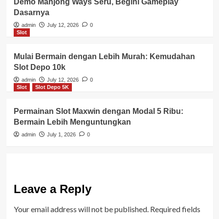
Demo Mahjong Ways Seru, Begini Gameplay
Dasarnya
admin
July 12, 2026
0
Slot
Mulai Bermain dengan Lebih Murah: Kemudahan
Slot Depo 10k
admin
July 12, 2026
0
Slot
Slot Depo 5K
Permainan Slot Maxwin dengan Modal 5 Ribu:
Bermain Lebih Menguntungkan
admin
July 1, 2026
0
Leave a Reply
Your email address will not be published.
Required fields