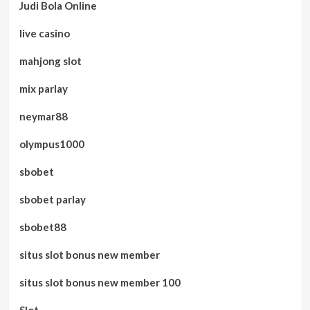
Judi Bola Online
live casino
mahjong slot
mix parlay
neymar88
olympus1000
sbobet
sbobet parlay
sbobet88
situs slot bonus new member
situs slot bonus new member 100
Slot