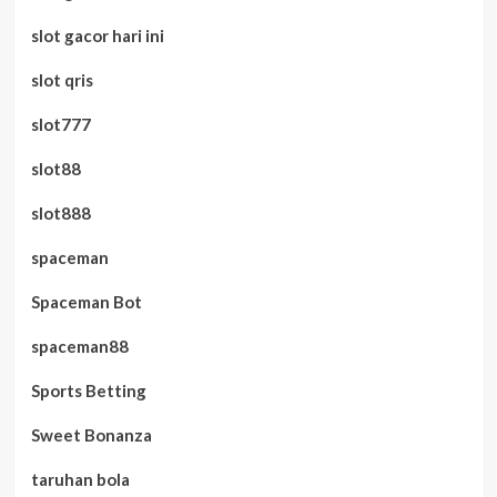
slot gacor hari ini
slot qris
slot777
slot88
slot888
spaceman
Spaceman Bot
spaceman88
Sports Betting
Sweet Bonanza
taruhan bola