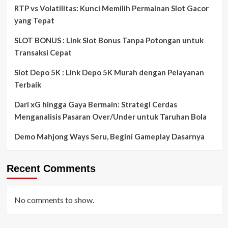
RTP vs Volatilitas: Kunci Memilih Permainan Slot Gacor
yang Tepat
SLOT BONUS : Link Slot Bonus Tanpa Potongan untuk
Transaksi Cepat
Slot Depo 5K : Link Depo 5K Murah dengan Pelayanan
Terbaik
Dari xG hingga Gaya Bermain: Strategi Cerdas
Menganalisis Pasaran Over/Under untuk Taruhan Bola
Demo Mahjong Ways Seru, Begini Gameplay Dasarnya
Recent Comments
No comments to show.