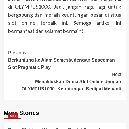
di OLYMPUS1000. Jadi, jangan ragu lagi untuk
bergabung dan meraih keuntungan besar di situs
slot online terbaik ini. Semoga artikel ini
bermanfaat dan selamat bermain!
Post
Previous
Berkunjung ke Alam Semesta dengan Spaceman
Navigation
Slot Pragmatic Play
Next
Menaklukkan Dunia Slot Online dengan
OLYMPUS1000: Keuntungan Berlipat Menanti
More Stories
Slot