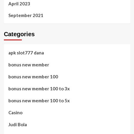
April 2023
September 2021
Categories
apk slot777 dana
bonus new member
bonus new member 100
bonus new member 100 to 3x
bonus new member 100 to 5x
Casino
Judi Bola