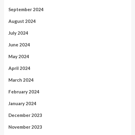
September 2024
August 2024
July 2024
June 2024
May 2024
April 2024
March 2024
February 2024
January 2024
December 2023
November 2023