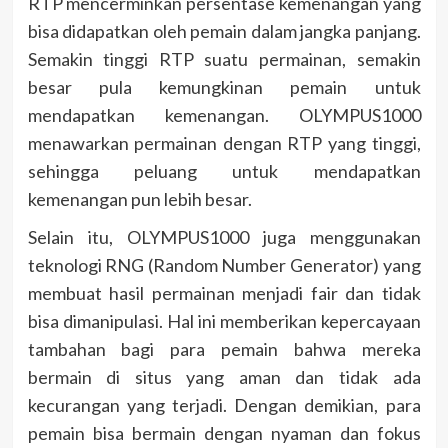
RTP mencerminkan persentase kemenangan yang
bisa didapatkan oleh pemain dalam jangka panjang.
Semakin tinggi RTP suatu permainan, semakin
besar pula kemungkinan pemain untuk
mendapatkan kemenangan. OLYMPUS1000
menawarkan permainan dengan RTP yang tinggi,
sehingga peluang untuk mendapatkan
kemenangan pun lebih besar.
Selain itu, OLYMPUS1000 juga menggunakan
teknologi RNG (Random Number Generator) yang
membuat hasil permainan menjadi fair dan tidak
bisa dimanipulasi. Hal ini memberikan kepercayaan
tambahan bagi para pemain bahwa mereka
bermain di situs yang aman dan tidak ada
kecurangan yang terjadi. Dengan demikian, para
pemain bisa bermain dengan nyaman dan fokus