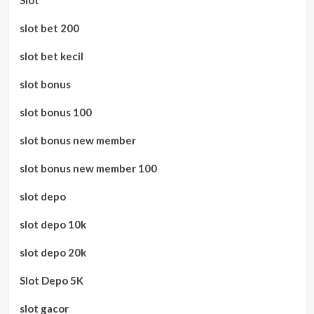
slot bet 200
slot bet kecil
slot bonus
slot bonus 100
slot bonus new member
slot bonus new member 100
slot depo
slot depo 10k
slot depo 20k
Slot Depo 5K
slot gacor