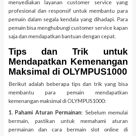
menyediakan layanan customer service yang
profesional dan responsif untuk membantu para
pemain dalam segala kendala yang dihadapi. Para
pemain bisa menghubungi customer service kapan
saja dan mendapatkan bantuan dengan cepat.
Tips dan Trik untuk
Mendapatkan Kemenangan
Maksimal di OLYMPUS1000
Berikut adalah beberapa tips dan trik yang bisa
membantu para pemain mendapatkan
kemenangan maksimal di OLYMPUS1000:
1. Pahami Aturan Permainan
: Sebelum memulai
bermain, pastikan untuk memahami aturan
permainan dan cara bermain slot online di