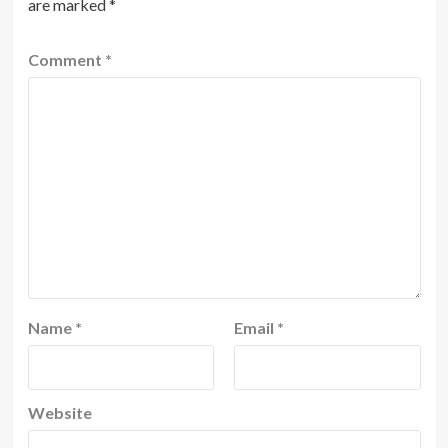
are marked
*
Comment
*
Name
*
Email
*
Website