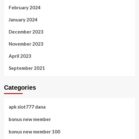
February 2024
January 2024
December 2023
November 2023
April 2023
September 2021
Categories
apk slot777 dana
bonus new member
bonus new member 100