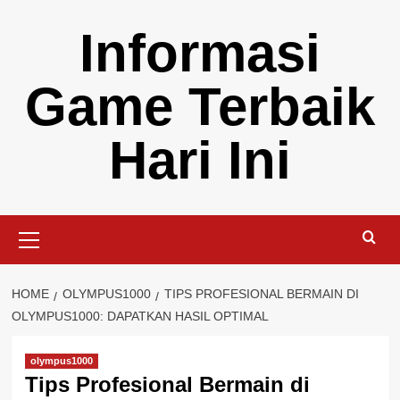
Skip
Informasi
to
content
Game Terbaik
Hari Ini
Primary
Menu
HOME
OLYMPUS1000
TIPS PROFESIONAL BERMAIN DI
OLYMPUS1000: DAPATKAN HASIL OPTIMAL
olympus1000
Tips Profesional Bermain di