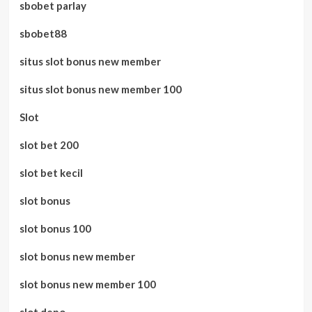
sbobet parlay
sbobet88
situs slot bonus new member
situs slot bonus new member 100
Slot
slot bet 200
slot bet kecil
slot bonus
slot bonus 100
slot bonus new member
slot bonus new member 100
slot depo