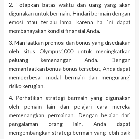
2. Tetapkan batas waktu dan uang yang akan
digunakan untuk bermain. Hindari bermain dengan
emosi atau terlalu lama, karena hal ini dapat
membahayakan kondisi finansial Anda.
3. Manfaatkan promosi dan bonus yang disediakan
oleh situs Olympus1000 untuk meningkatkan
peluang kemenangan Anda. Dengan
memanfaatkan bonus-bonus tersebut, Anda dapat
memperbesar modal bermain dan mengurangi
risiko kerugian.
4. Perhatikan strategi bermain yang digunakan
oleh pemain lain dan pelajari cara mereka
memenangkan permainan. Dengan belajar dari
pengalaman orang lain, Anda dapat
mengembangkan strategi bermain yang lebih baik