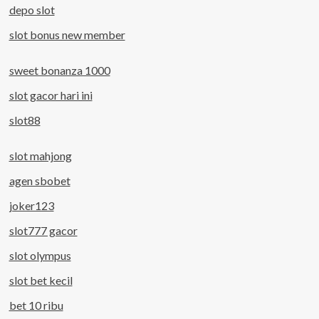
depo slot
slot bonus new member
sweet bonanza 1000
slot gacor hari ini
slot88
slot mahjong
agen sbobet
joker123
slot777 gacor
slot olympus
slot bet kecil
bet 10 ribu