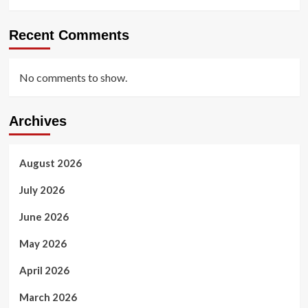
Recent Comments
No comments to show.
Archives
August 2026
July 2026
June 2026
May 2026
April 2026
March 2026