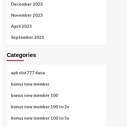
December 2023
November 2023
April 2023
September 2021
Categories
apk slot777 dana
bonus new member
bonus new member 100
bonus new member 100 to 3x
bonus new member 100 to 5x