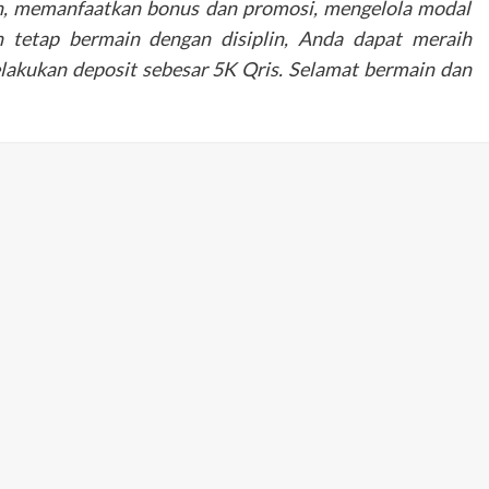
, memanfaatkan bonus dan promosi, mengelola modal
n tetap bermain dengan disiplin, Anda dapat meraih
akukan deposit sebesar 5K Qris. Selamat bermain dan