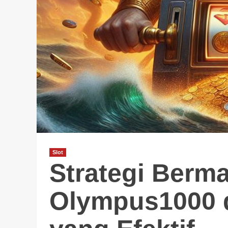
Slot
Strategi Berma
Olympus1000 