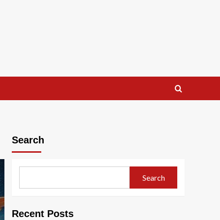
Search
Search
Recent Posts