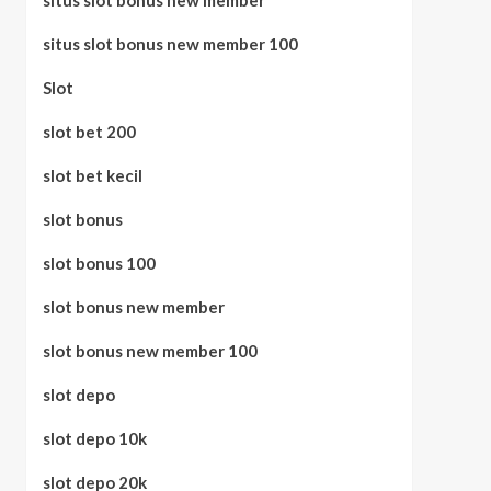
situs slot bonus new member
situs slot bonus new member 100
Slot
slot bet 200
slot bet kecil
slot bonus
slot bonus 100
slot bonus new member
slot bonus new member 100
slot depo
slot depo 10k
slot depo 20k