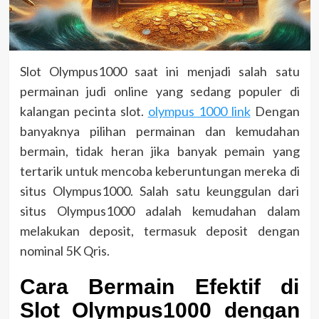
Slot Olympus1000 saat ini menjadi salah satu
permainan judi online yang sedang populer di
kalangan pecinta slot.
olympus 1000 link
Dengan
banyaknya pilihan permainan dan kemudahan
bermain, tidak heran jika banyak pemain yang
tertarik untuk mencoba keberuntungan mereka di
situs Olympus1000. Salah satu keunggulan dari
situs Olympus1000 adalah kemudahan dalam
melakukan deposit, termasuk deposit dengan
nominal 5K Qris.
Cara Bermain Efektif di
Slot Olympus1000 dengan