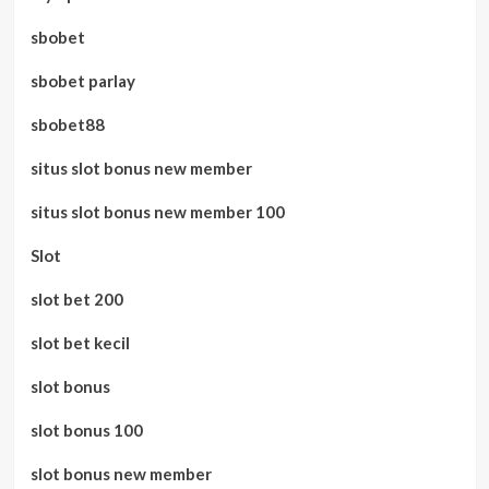
sbobet
sbobet parlay
sbobet88
situs slot bonus new member
situs slot bonus new member 100
Slot
slot bet 200
slot bet kecil
slot bonus
slot bonus 100
slot bonus new member