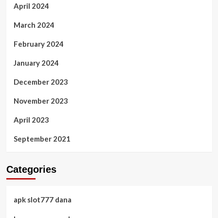
April 2024
March 2024
February 2024
January 2024
December 2023
November 2023
April 2023
September 2021
Categories
apk slot777 dana