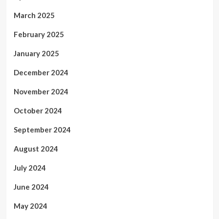
March 2025
February 2025
January 2025
December 2024
November 2024
October 2024
September 2024
August 2024
July 2024
June 2024
May 2024