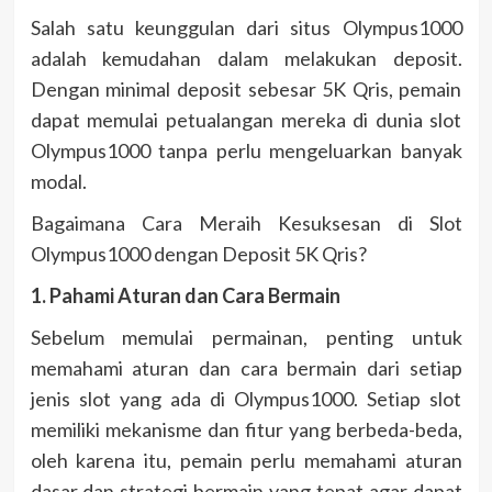
Salah satu keunggulan dari situs Olympus1000
adalah kemudahan dalam melakukan deposit.
Dengan minimal deposit sebesar 5K Qris, pemain
dapat memulai petualangan mereka di dunia slot
Olympus1000 tanpa perlu mengeluarkan banyak
modal.
Bagaimana Cara Meraih Kesuksesan di Slot
Olympus1000 dengan Deposit 5K Qris?
1. Pahami Aturan dan Cara Bermain
Sebelum memulai permainan, penting untuk
memahami aturan dan cara bermain dari setiap
jenis slot yang ada di Olympus1000. Setiap slot
memiliki mekanisme dan fitur yang berbeda-beda,
oleh karena itu, pemain perlu memahami aturan
dasar dan strategi bermain yang tepat agar dapat