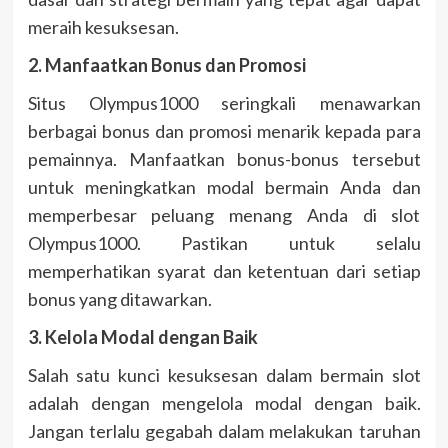
meraih kesuksesan.
2. Manfaatkan Bonus dan Promosi
Situs Olympus1000 seringkali menawarkan
berbagai bonus dan promosi menarik kepada para
pemainnya. Manfaatkan bonus-bonus tersebut
untuk meningkatkan modal bermain Anda dan
memperbesar peluang menang Anda di slot
Olympus1000. Pastikan untuk selalu
memperhatikan syarat dan ketentuan dari setiap
bonus yang ditawarkan.
3. Kelola Modal dengan Baik
Salah satu kunci kesuksesan dalam bermain slot
adalah dengan mengelola modal dengan baik.
Jangan terlalu gegabah dalam melakukan taruhan