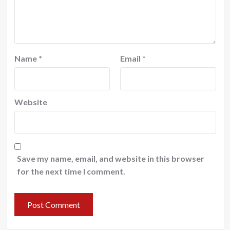
Name
*
Email
*
Website
Save my name, email, and website in this browser
for the next time I comment.