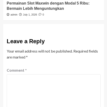
Permainan Slot Maxwin dengan Modal 5 Ribu:
Bermain Lebih Menguntungkan
admin
July 1, 2026
0
Leave a Reply
Your email address will not be published.
Required fields
are marked
*
Comment
*