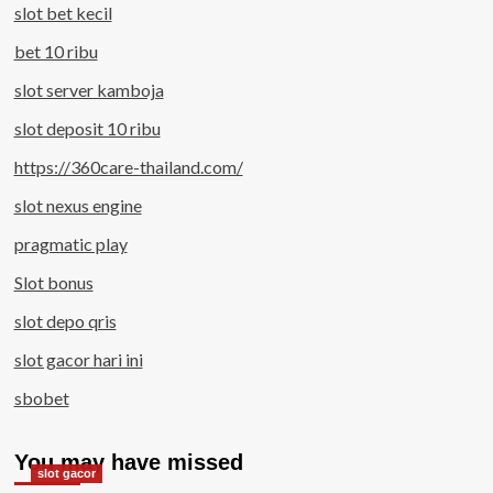
slot bet kecil
bet 10 ribu
slot server kamboja
slot deposit 10 ribu
https://360care-thailand.com/
slot nexus engine
pragmatic play
Slot bonus
slot depo qris
slot gacor hari ini
sbobet
You may have missed
slot gacor