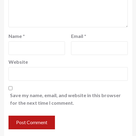
Name
*
Email
*
Website
Save my name, email, and website in this browser
for the next time I comment.