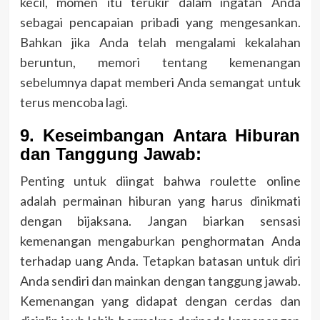
kecil, momen itu terukir dalam ingatan Anda
sebagai pencapaian pribadi yang mengesankan.
Bahkan jika Anda telah mengalami kekalahan
beruntun, memori tentang kemenangan
sebelumnya dapat memberi Anda semangat untuk
terus mencoba lagi.
9. Keseimbangan Antara Hiburan
dan Tanggung Jawab:
Penting untuk diingat bahwa roulette online
adalah permainan hiburan yang harus dinikmati
dengan bijaksana. Jangan biarkan sensasi
kemenangan mengaburkan penghormatan Anda
terhadap uang Anda. Tetapkan batasan untuk diri
Anda sendiri dan mainkan dengan tanggung jawab.
Kemenangan yang didapat dengan cerdas dan