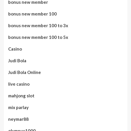
bonus new member
bonus new member 100
bonus new member 100 to 3x
bonus new member 100 to 5x
Casino
Judi Bola
Judi Bola Online
live casino
mahjong slot
mix parlay
neymar88
olympus1000