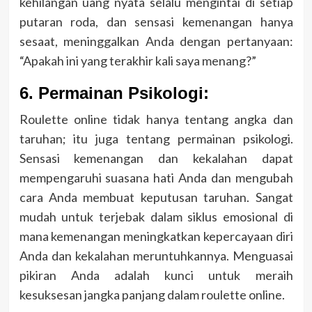
kehilangan uang nyata selalu mengintai di setiap
putaran roda, dan sensasi kemenangan hanya
sesaat, meninggalkan Anda dengan pertanyaan:
“Apakah ini yang terakhir kali saya menang?”
6. Permainan Psikologi:
Roulette online tidak hanya tentang angka dan
taruhan; itu juga tentang permainan psikologi.
Sensasi kemenangan dan kekalahan dapat
mempengaruhi suasana hati Anda dan mengubah
cara Anda membuat keputusan taruhan. Sangat
mudah untuk terjebak dalam siklus emosional di
mana kemenangan meningkatkan kepercayaan diri
Anda dan kekalahan meruntuhkannya. Menguasai
pikiran Anda adalah kunci untuk meraih
kesuksesan jangka panjang dalam roulette online.