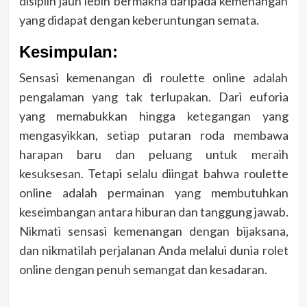
disiplin jauh lebih bermakna daripada kemenangan
yang didapat dengan keberuntungan semata.
Kesimpulan:
Sensasi kemenangan di roulette online adalah
pengalaman yang tak terlupakan. Dari euforia
yang memabukkan hingga ketegangan yang
mengasyikkan, setiap putaran roda membawa
harapan baru dan peluang untuk meraih
kesuksesan. Tetapi selalu diingat bahwa roulette
online adalah permainan yang membutuhkan
keseimbangan antara hiburan dan tanggung jawab.
Nikmati sensasi kemenangan dengan bijaksana,
dan nikmatilah perjalanan Anda melalui dunia rolet
online dengan penuh semangat dan kesadaran.