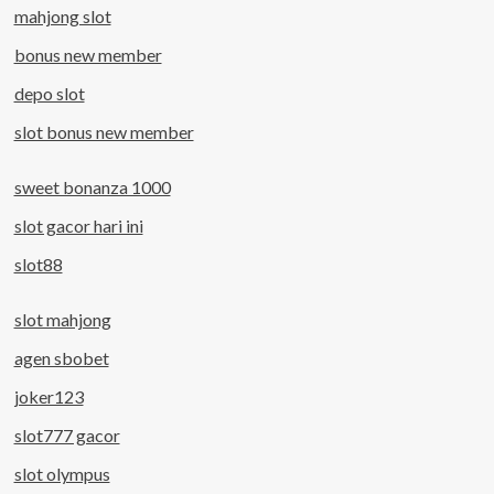
mahjong slot
bonus new member
depo slot
slot bonus new member
sweet bonanza 1000
slot gacor hari ini
slot88
slot mahjong
agen sbobet
joker123
slot777 gacor
slot olympus