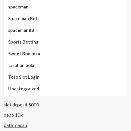
spaceman
Spaceman Bot
spaceman88
Sports Betting
Sweet Bonanza
taruhan bola
Toto Slot Login
Uncategorized
slot deposit 5000
depo 10k
data macau