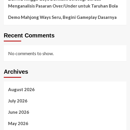
Menganalisis Pasaran Over/Under untuk Taruhan Bola
Demo Mahjong Ways Seru, Begini Gameplay Dasarnya
Recent Comments
No comments to show.
Archives
August 2026
July 2026
June 2026
May 2026