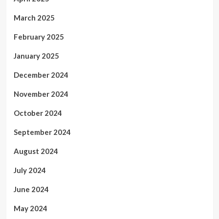
March 2025
February 2025
January 2025
December 2024
November 2024
October 2024
September 2024
August 2024
July 2024
June 2024
May 2024