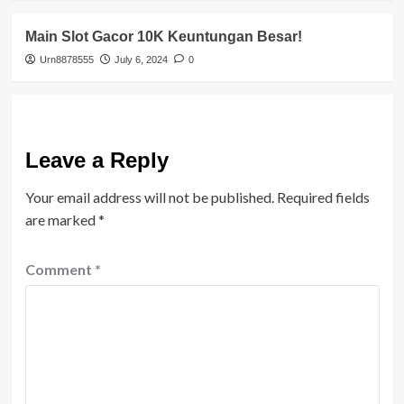
Main Slot Gacor 10K Keuntungan Besar!
Urn8878555
July 6, 2024
0
Leave a Reply
Your email address will not be published.
Required fields
are marked
*
Comment
*