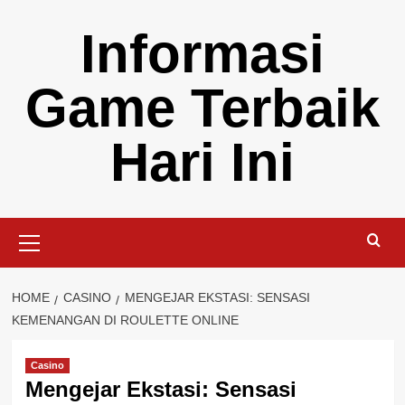
Skip
Informasi
to
content
Game Terbaik
Hari Ini
Primary
Menu
HOME
CASINO
MENGEJAR EKSTASI: SENSASI
KEMENANGAN DI ROULETTE ONLINE
Casino
Mengejar Ekstasi: Sensasi