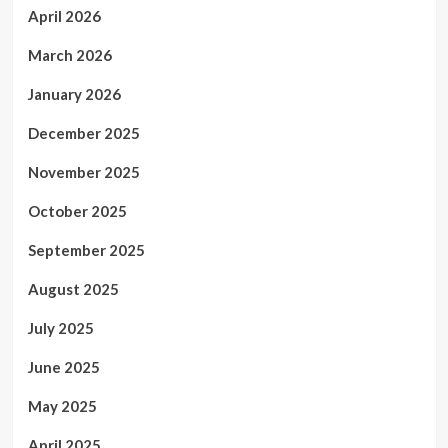
April 2026
March 2026
January 2026
December 2025
November 2025
October 2025
September 2025
August 2025
July 2025
June 2025
May 2025
April 2025