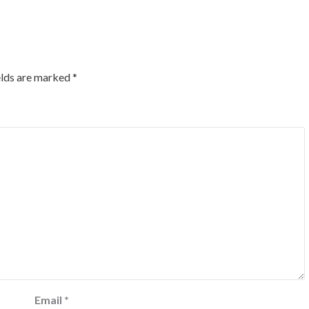
elds are marked
*
Email
*