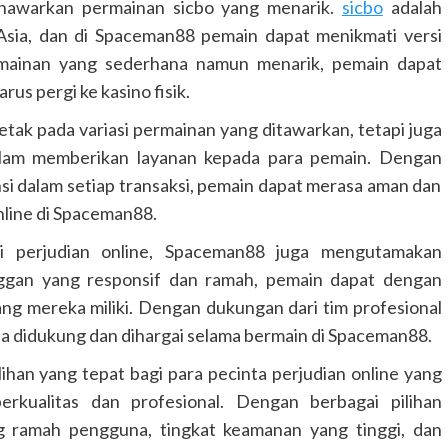
enawarkan permainan sicbo yang menarik.
sicbo
adalah
 Asia, dan di Spaceman88 pemain dapat menikmati versi
mainan yang sederhana namun menarik, pemain dapat
us pergi ke kasino fisik.
tak pada variasi permainan yang ditawarkan, tetapi juga
dalam memberikan layanan kepada para pemain. Dengan
i dalam setiap transaksi, pemain dapat merasa aman dan
nline di Spaceman88.
ri perjudian online, Spaceman88 juga mengutamakan
ggan yang responsif dan ramah, pemain dapat dengan
g mereka miliki. Dengan dukungan dari tim profesional
a didukung dan dihargai selama bermain di Spaceman88.
an yang tepat bagi para pecinta perjudian online yang
kualitas dan profesional. Dengan berbagai pilihan
g ramah pengguna, tingkat keamanan yang tinggi, dan