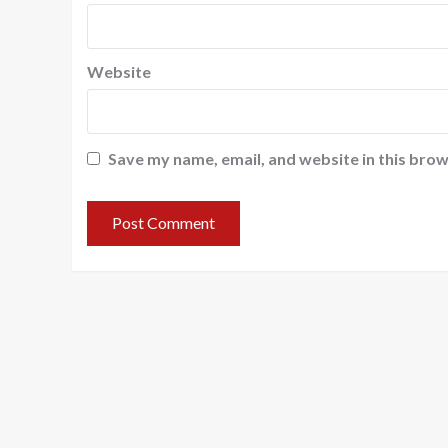
Website
Save my name, email, and website in this brow