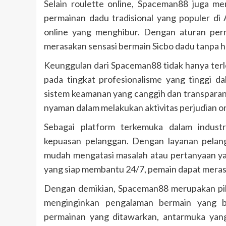
Selain roulette online, Spaceman88 juga m
permainan dadu tradisional yang populer di
online yang menghibur. Dengan aturan per
merasakan sensasi bermain Sicbo dadu tanpa har
Keunggulan dari Spaceman88 tidak hanya terle
pada tingkat profesionalisme yang tinggi 
sistem keamanan yang canggih dan transparans
nyaman dalam melakukan aktivitas perjudian o
Sebagai platform terkemuka dalam indust
kepuasan pelanggan. Dengan layanan pelan
mudah mengatasi masalah atau pertanyaan yan
yang siap membantu 24/7, pemain dapat meras
Dengan demikian, Spaceman88 merupakan pilih
menginginkan pengalaman bermain yang ber
permainan yang ditawarkan, antarmuka yan