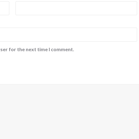
ser for the next time I comment.