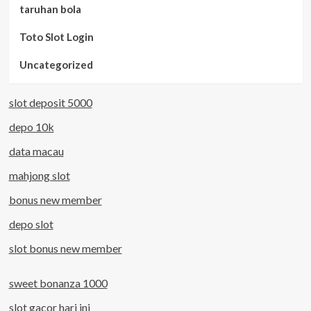
taruhan bola
Toto Slot Login
Uncategorized
slot deposit 5000
depo 10k
data macau
mahjong slot
bonus new member
depo slot
slot bonus new member
sweet bonanza 1000
slot gacor hari ini