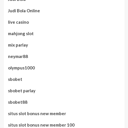
Judi Bola Online
live casino
mahjong slot
mix parlay
neymar88
olympus1000
sbobet
sbobet parlay
sbobet88
situs slot bonus new member
situs slot bonus new member 100