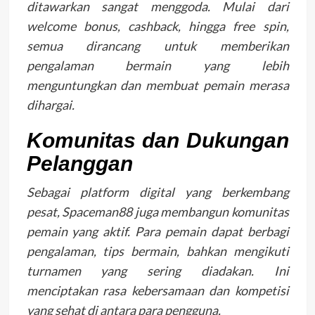
ditawarkan sangat menggoda. Mulai dari
welcome bonus, cashback, hingga free spin,
semua dirancang untuk memberikan
pengalaman bermain yang lebih
menguntungkan dan membuat pemain merasa
dihargai.
Komunitas dan Dukungan
Pelanggan
Sebagai platform digital yang berkembang
pesat, Spaceman88 juga membangun komunitas
pemain yang aktif. Para pemain dapat berbagi
pengalaman, tips bermain, bahkan mengikuti
turnamen yang sering diadakan. Ini
menciptakan rasa kebersamaan dan kompetisi
yang sehat di antara para pengguna.