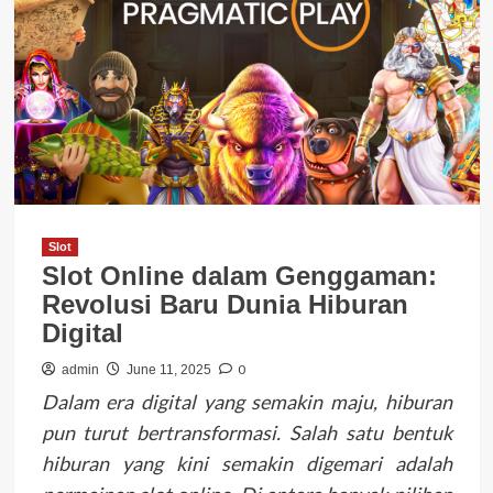
Slot
Slot Online dalam Genggaman:
Revolusi Baru Dunia Hiburan
Digital
0
admin
June 11, 2025
Dalam era digital yang semakin maju, hiburan
pun turut bertransformasi. Salah satu bentuk
hiburan yang kini semakin digemari adalah