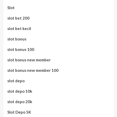
Slot
slot bet 200
slot bet kecil
slot bonus
slot bonus 100
slot bonus new member
slot bonus new member 100
slot depo
slot depo 10k
slot depo 20k
Slot Depo 5K