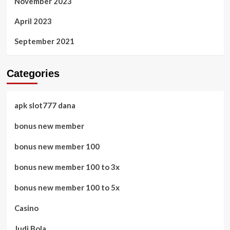
November 2023
April 2023
September 2021
Categories
apk slot777 dana
bonus new member
bonus new member 100
bonus new member 100 to 3x
bonus new member 100 to 5x
Casino
Judi Bola