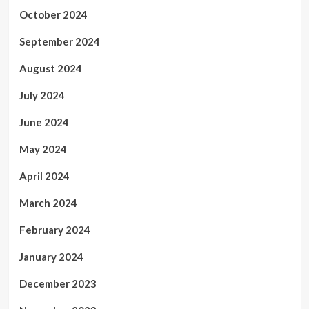
October 2024
September 2024
August 2024
July 2024
June 2024
May 2024
April 2024
March 2024
February 2024
January 2024
December 2023