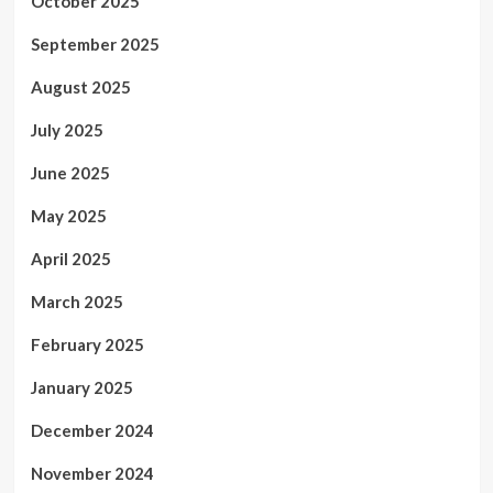
October 2025
September 2025
August 2025
July 2025
June 2025
May 2025
April 2025
March 2025
February 2025
January 2025
December 2024
November 2024