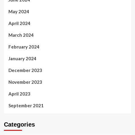
May 2024
April 2024
March 2024
February 2024
January 2024
December 2023
November 2023
April 2023
September 2021
Categories