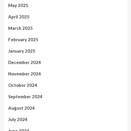
May 2025
April 2025
March 2025
February 2025
January 2025
December 2024
November 2024
October 2024
September 2024
August 2024
July 2024
June 2024