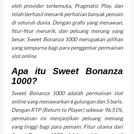
oleh provider terkemuka, Pragmatic Play, dan
telah berhasil menarik perhatian banyak pemain
di seluruh dunia. Dengan grafis yang menawan,
fitur-fitur menarik, dan peluang menang yang
besar, Sweet Bonanza 1000 merupakan pilihan
yang sempurna bagi para penggemar permainan
slot online.
Apa itu Sweet Bonanza
1000?
Sweet Bonanza 1000 adalah permainan slot
online yang menawarkan 6 gulungan dan 5 baris.
Dengan RTP (Return to Player) sebesar 96,51%,
permainan ini menjanjikan peluang menang
yang tinggi bagi para pemain. Fitur utama dari