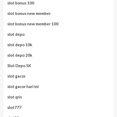
slot bonus 100
slot bonus new member
slot bonus new member 100
slot depo
slot depo 10k
slot depo 20k
Slot Depo 5K
slot gacor
slot gacor hari ini
slot qris
slot777