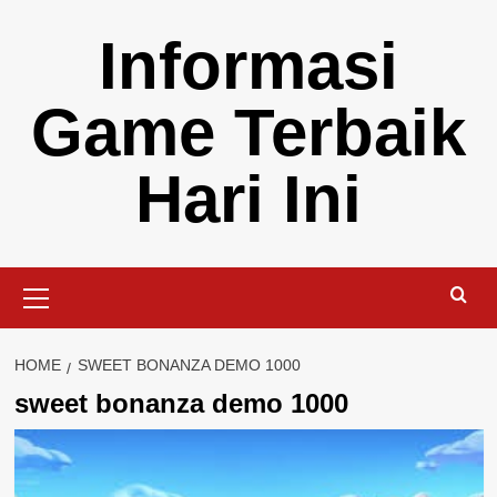
Skip
Informasi
to
content
Game Terbaik
Hari Ini
Primary
Menu
HOME
SWEET BONANZA DEMO 1000
sweet bonanza demo 1000