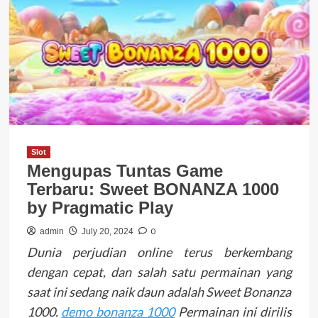
Slot
Mengupas Tuntas Game
Terbaru: Sweet BONANZA 1000
by Pragmatic Play
0
admin
July 20, 2024
Dunia perjudian online terus berkembang
dengan cepat, dan salah satu permainan yang
saat ini sedang naik daun adalah Sweet Bonanza
1000.
demo bonanza 1000
Permainan ini dirilis