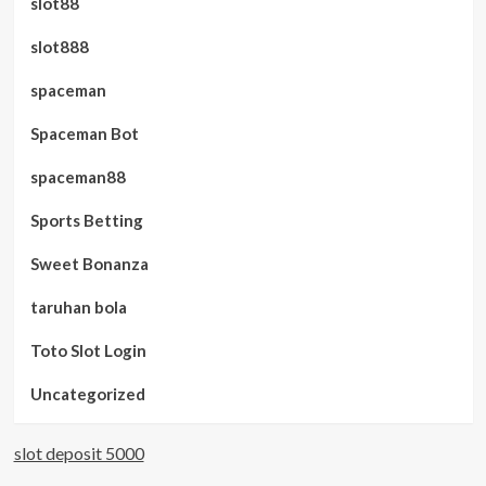
slot88
slot888
spaceman
Spaceman Bot
spaceman88
Sports Betting
Sweet Bonanza
taruhan bola
Toto Slot Login
Uncategorized
slot deposit 5000