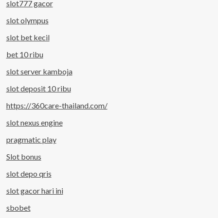
slot777 gacor
slot olympus
slot bet kecil
bet 10 ribu
slot server kamboja
slot deposit 10 ribu
https://360care-thailand.com/
slot nexus engine
pragmatic play
Slot bonus
slot depo qris
slot gacor hari ini
sbobet