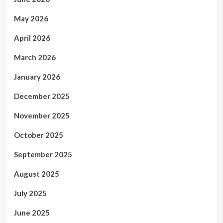
May 2026
April 2026
March 2026
January 2026
December 2025
November 2025
October 2025
September 2025
August 2025
July 2025
June 2025