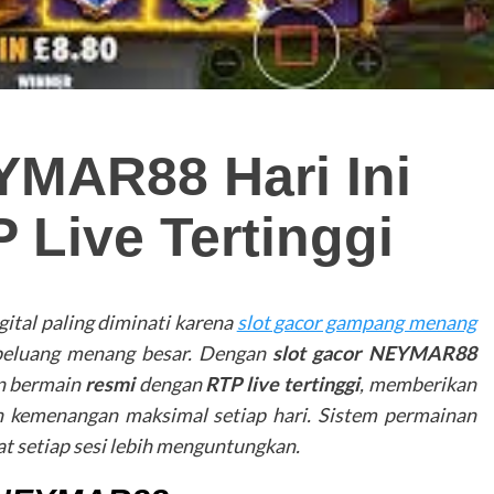
YMAR88 Hari Ini
 Live Tertinggi
igital paling diminati karena
slot gacor gampang menang
 peluang menang besar. Dengan
slot gacor NEYMAR88
n bermain
resmi
dengan
RTP live tertinggi
, memberikan
n kemenangan maksimal setiap hari. Sistem permainan
t setiap sesi lebih menguntungkan.