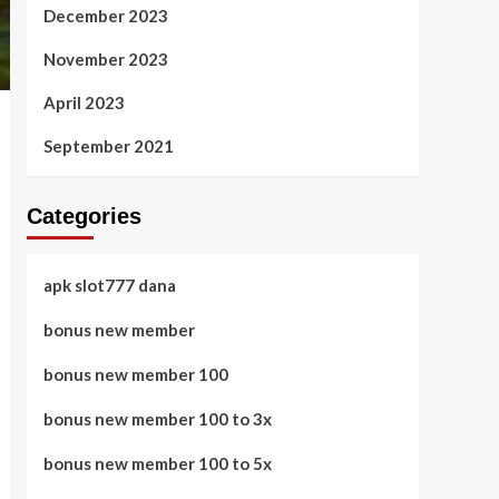
December 2023
November 2023
April 2023
September 2021
Categories
apk slot777 dana
bonus new member
bonus new member 100
bonus new member 100 to 3x
bonus new member 100 to 5x