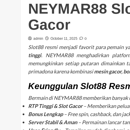
NEYMAR88 Slo
Gacor
0
admin
October 11, 2025
Slot88 resmi menjadi favorit para pemain 
tinggi
. NEYMAR88 menghadirkan platfo
memungkinkan setiap putaran dimainkan ta
primadona karena kombinasi
mesin gacor, b
Keunggulan Slot88 Res
Bermain di NEYMAR88 memberikan banyak 
RTP Tinggi & Slot Gacor
– Memberikan peluang
Bonus Lengkap
– Free spin, cashback, dan ja
Server Stabil & Aman
– Permainan lancar tanp