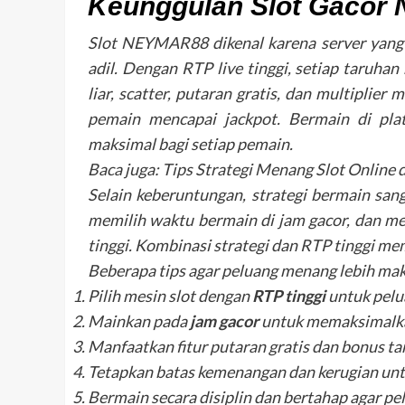
Keunggulan Slot Gaco
Slot NEYMAR88 dikenal karena server yang 
adil. Dengan RTP live tinggi, setiap taruha
liar, scatter, putaran gratis, dan multipl
pemain mencapai jackpot. Bermain di pl
maksimal bagi setiap pemain.
Baca juga: Tips Strategi Menang Slot Onlin
Selain keberuntungan, strategi bermain sa
memilih waktu bermain di jam gacor, dan me
tinggi. Kombinasi strategi dan RTP tinggi m
Beberapa tips agar peluang menang lebih ma
Pilih mesin slot dengan
RTP tinggi
untuk pelu
Mainkan pada
jam gacor
untuk memaksimalk
Manfaatkan fitur putaran gratis dan bonus t
Tetapkan batas kemenangan dan kerugian un
Bermain secara disiplin dan bertahap agar pe