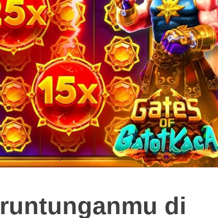
eruntunganmu di