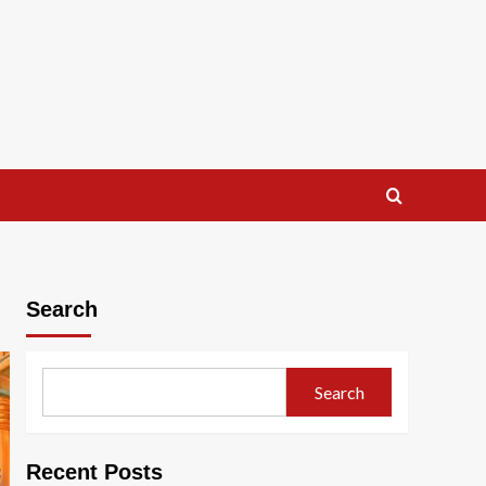
Search
Search
Recent Posts