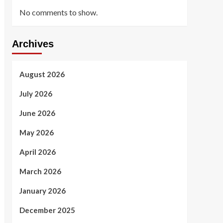
No comments to show.
Archives
August 2026
July 2026
June 2026
May 2026
April 2026
March 2026
January 2026
December 2025