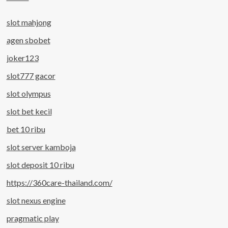
slot mahjong
agen sbobet
joker123
slot777 gacor
slot olympus
slot bet kecil
bet 10 ribu
slot server kamboja
slot deposit 10 ribu
https://360care-thailand.com/
slot nexus engine
pragmatic play