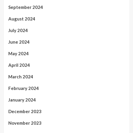
September 2024
August 2024
July 2024
June 2024
May 2024
April 2024
March 2024
February 2024
January 2024
December 2023
November 2023