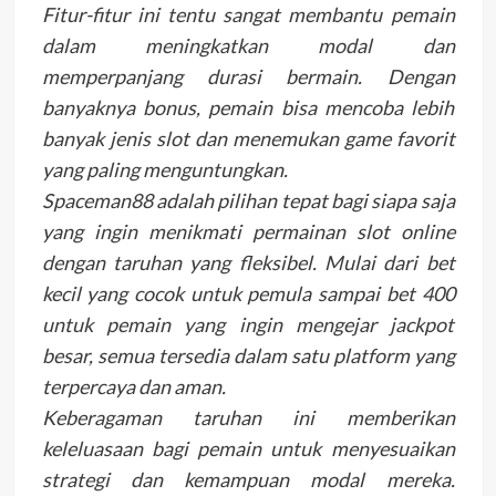
Fitur-fitur ini tentu sangat membantu pemain
dalam meningkatkan modal dan
memperpanjang durasi bermain. Dengan
banyaknya bonus, pemain bisa mencoba lebih
banyak jenis slot dan menemukan game favorit
yang paling menguntungkan.
Spaceman88 adalah pilihan tepat bagi siapa saja
yang ingin menikmati permainan slot online
dengan taruhan yang fleksibel. Mulai dari bet
kecil yang cocok untuk pemula sampai bet 400
untuk pemain yang ingin mengejar jackpot
besar, semua tersedia dalam satu platform yang
terpercaya dan aman.
Keberagaman taruhan ini memberikan
keleluasaan bagi pemain untuk menyesuaikan
strategi dan kemampuan modal mereka.