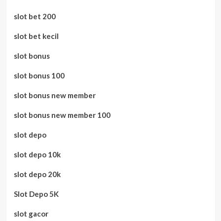
slot bet 200
slot bet kecil
slot bonus
slot bonus 100
slot bonus new member
slot bonus new member 100
slot depo
slot depo 10k
slot depo 20k
Slot Depo 5K
slot gacor