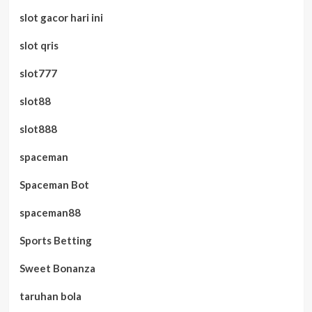
slot gacor hari ini
slot qris
slot777
slot88
slot888
spaceman
Spaceman Bot
spaceman88
Sports Betting
Sweet Bonanza
taruhan bola