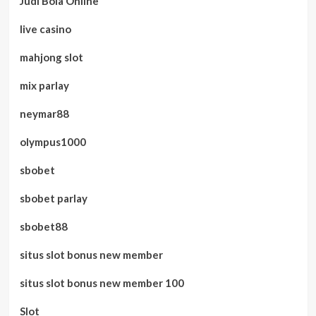
Judi Bola Online
live casino
mahjong slot
mix parlay
neymar88
olympus1000
sbobet
sbobet parlay
sbobet88
situs slot bonus new member
situs slot bonus new member 100
Slot