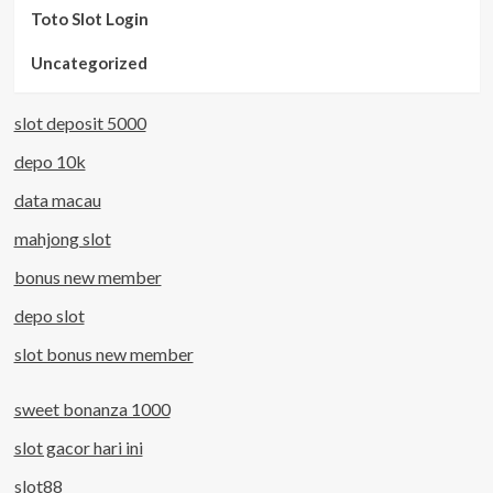
Toto Slot Login
Uncategorized
slot deposit 5000
depo 10k
data macau
mahjong slot
bonus new member
depo slot
slot bonus new member
sweet bonanza 1000
slot gacor hari ini
slot88