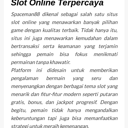
Slot Online Terpercaya
Spaceman88 dikenal sebagai salah satu situs
slot online yang menawarkan banyak pilihan
game dengan kualitas terbaik. Tidak hanya itu,
situs ini juga menawarkan kemudahan dalam
bertransaksi serta keamanan yang terjamin
sehingga pemain bisa fokus menikmati
permainan tanpa khawatir.
Platform ini didesain untuk memberikan
pengalaman bermain yang seru dan
menyenangkan dengan berbagai tema slot yang
menarik dan fitur-fitur modern seperti putaran
gratis, bonus, dan jackpot progresif. Dengan
begitu, pemain tidak hanya mengandalkan
keberuntungan tapi juga bisa memanfaatkan
strategi untuk meraih kemenangan.