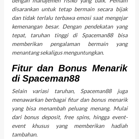
dengan manajemen risiko yang baik. Pemain
disarankan untuk tetap bermain secara bijak
dan tidak terlalu terbawa emosi saat mengejar
kemenangan besar. Dengan pendekatan yang
tepat, taruhan tinggi di Spaceman88 bisa
memberikan pengalaman bermain yang
menantang sekaligus menguntungkan.
Fitur dan Bonus Menarik
di Spaceman88
Selain variasi taruhan, Spaceman88 juga
menawarkan berbagai fitur dan bonus menarik
yang bisa menambah peluang menang. Mulai
dari bonus deposit, free spins, hingga event-
event khusus yang memberikan hadiah
tambahan.