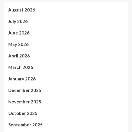
August 2026
July 2026
June 2026
May 2026
April 2026
March 2026
January 2026
December 2025
November 2025
October 2025
September 2025