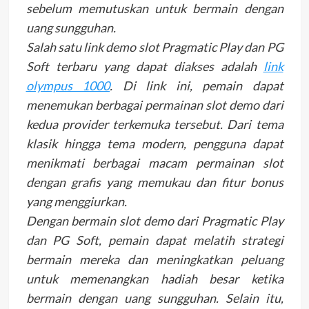
sebelum memutuskan untuk bermain dengan
uang sungguhan.
Salah satu link demo slot Pragmatic Play dan PG
Soft terbaru yang dapat diakses adalah
link
olympus 1000
. Di link ini, pemain dapat
menemukan berbagai permainan slot demo dari
kedua provider terkemuka tersebut. Dari tema
klasik hingga tema modern, pengguna dapat
menikmati berbagai macam permainan slot
dengan grafis yang memukau dan fitur bonus
yang menggiurkan.
Dengan bermain slot demo dari Pragmatic Play
dan PG Soft, pemain dapat melatih strategi
bermain mereka dan meningkatkan peluang
untuk memenangkan hadiah besar ketika
bermain dengan uang sungguhan. Selain itu,