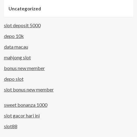
Uncategorized
slot deposit 5000
depo 10k
data macau
mahjong slot
bonus new member
depo slot
slot bonus new member
sweet bonanza 1000
slot gacor hari ini
slot88