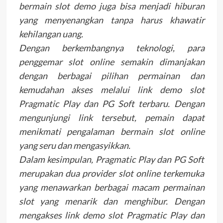
bermain slot demo juga bisa menjadi hiburan
yang menyenangkan tanpa harus khawatir
kehilangan uang.
Dengan berkembangnya teknologi, para
penggemar slot online semakin dimanjakan
dengan berbagai pilihan permainan dan
kemudahan akses melalui link demo slot
Pragmatic Play dan PG Soft terbaru. Dengan
mengunjungi link tersebut, pemain dapat
menikmati pengalaman bermain slot online
yang seru dan mengasyikkan.
Dalam kesimpulan, Pragmatic Play dan PG Soft
merupakan dua provider slot online terkemuka
yang menawarkan berbagai macam permainan
slot yang menarik dan menghibur. Dengan
mengakses link demo slot Pragmatic Play dan