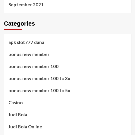
September 2021
Categories
apk slot777 dana
bonus new member
bonus new member 100
bonus new member 100 to 3x
bonus new member 100 to 5x
Casino
Judi Bola
Judi Bola Online