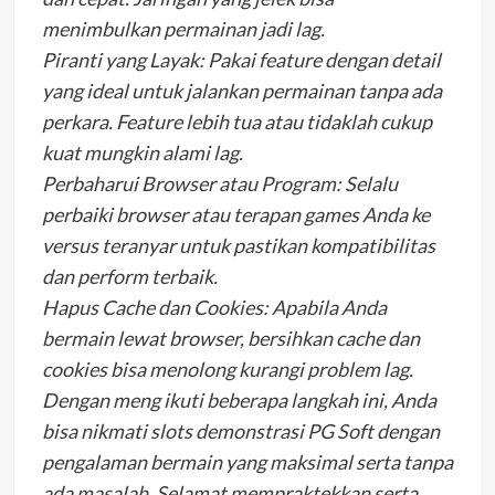
menimbulkan permainan jadi lag.
Piranti yang Layak: Pakai feature dengan detail
yang ideal untuk jalankan permainan tanpa ada
perkara. Feature lebih tua atau tidaklah cukup
kuat mungkin alami lag.
Perbaharui Browser atau Program: Selalu
perbaiki browser atau terapan games Anda ke
versus teranyar untuk pastikan kompatibilitas
dan perform terbaik.
Hapus Cache dan Cookies: Apabila Anda
bermain lewat browser, bersihkan cache dan
cookies bisa menolong kurangi problem lag.
Dengan meng ikuti beberapa langkah ini, Anda
bisa nikmati slots demonstrasi PG Soft dengan
pengalaman bermain yang maksimal serta tanpa
ada masalah. Selamat mempraktekkan serta