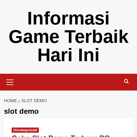
Skip
Informasi
to
content
Game Terbaik
Hari Ini
Primary
Menu
HOME
SLOT DEMO
slot demo
Uncategorized