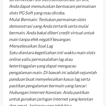
Anda dapat memutuskan bermacam permainan
slots PG Soft yang mau dicoba.
Mulai Bermain: Tentukan permainan slots
demonstrasi yang Anda tertarik serta mulai
bermain. Anda bakal diberi credit virtual untuk
main tanpa efek negatif keuangan.
Menyelesaikan Soal Lag
Satu diantara kegelisahan inti waktu main slots
online yaitu permasalahan lag atau
ketertinggalan yang dapat mengacau
pengalaman main. Di bawah ini adalah sejumlah
panduan buat menyelesaikan kasus lag serta
pastikan pengalaman bermain yang lancar:
Hubungan Internet Konstan: Anda pastikan
untuk gunakan jaringan internet yang konstan
dan cepat. Jaringan yang jelek bisa