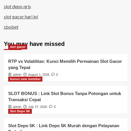
slot depo qris
slot gacor hari ini
sbobet
You may have missed
slot gacor
RTP vs Volatilitas: Kunci Memilih Permainan Slot Gacor
yang Tepat
admin
August 1, 2026
0
bonus new member
SLOT BONUS : Link Slot Bonus Tanpa Potongan untuk
Transaksi Cepat
admin
July 27, 2026
0
Slot Depo 5K
Slot Depo 5K : Link Depo 5K Murah dengan Pelayanan