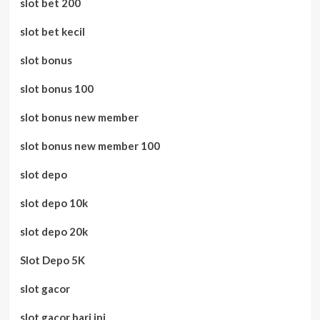
slot bet 200
slot bet kecil
slot bonus
slot bonus 100
slot bonus new member
slot bonus new member 100
slot depo
slot depo 10k
slot depo 20k
Slot Depo 5K
slot gacor
slot gacor hari ini