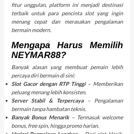
fitur unggulan, platform ini menjadi destinasi
terbaik untuk para pencinta slot yang ingin
menang cepat dan merasakan pengalaman
bermain modern.
Mengapa Harus Memilih
NEYMAR88?
Banyak alasan yang membuat pemain lebih
percaya diri bermain di sini:
Slot Gacor dengan RTP Tinggi
– Memberikan
peluang menang lebih konsisten.
Server Stabil & Terpercaya
– Pengalaman
bermain tanpa hambatan teknis.
Banyak Bonus Menarik
– Termasuk welcome
bonus, free spin, hingga promo harian.