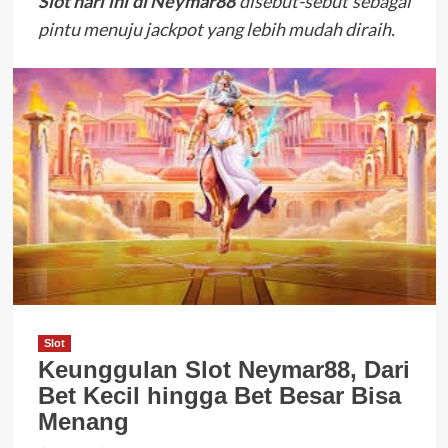
Slot hari ini di Neymar88
disebut-sebut sebagai
pintu menuju jackpot yang lebih mudah diraih.
Slot
Keunggulan Slot Neymar88, Dari
Bet Kecil hingga Bet Besar Bisa
Menang