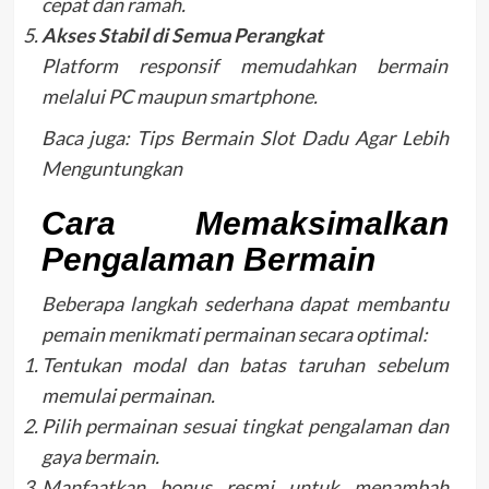
cepat dan ramah.
Akses Stabil di Semua Perangkat
Platform responsif memudahkan bermain
melalui PC maupun smartphone.
Baca juga: Tips Bermain Slot Dadu Agar Lebih
Menguntungkan
Cara Memaksimalkan
Pengalaman Bermain
Beberapa langkah sederhana dapat membantu
pemain menikmati permainan secara optimal:
Tentukan modal dan batas taruhan sebelum
memulai permainan.
Pilih permainan sesuai tingkat pengalaman dan
gaya bermain.
Manfaatkan bonus resmi untuk menambah