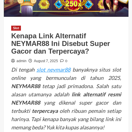
Slot
Kenapa Link Alternatif
NEYMAR88 Ini Disebut Super
Gacor dan Terpercaya?
0
admin
August 7, 2025
Di tengah
slot neymar88
banyaknya situs slot
online yang bermunculan di tahun 2025,
NEYMAR88
tetap jadi primadona. Salah satu
alasan utamanya adalah
link alternatif resmi
NEYMAR88
yang dikenal
super gacor
dan
terbukti
terpercaya
oleh ribuan pemain setiap
harinya. Tapi kenapa banyak yang bilang link ini
memang beda? Yuk kita kupas alasannya!