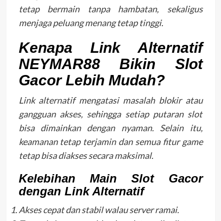
tetap bermain tanpa hambatan, sekaligus
menjaga peluang menang tetap tinggi.
Kenapa Link Alternatif
NEYMAR88 Bikin Slot
Gacor Lebih Mudah?
Link alternatif mengatasi masalah blokir atau
gangguan akses, sehingga setiap putaran slot
bisa dimainkan dengan nyaman. Selain itu,
keamanan tetap terjamin dan semua fitur game
tetap bisa diakses secara maksimal.
Kelebihan Main Slot Gacor
dengan Link Alternatif
Akses cepat dan stabil walau server ramai.