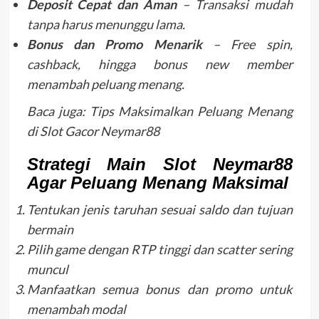
Deposit Cepat dan Aman
– Transaksi mudah
tanpa harus menunggu lama.
Bonus dan Promo Menarik
– Free spin,
cashback, hingga bonus new member
menambah peluang menang.
Baca juga: Tips Maksimalkan Peluang Menang
di Slot Gacor Neymar88
Strategi Main Slot Neymar88
Agar Peluang Menang Maksimal
Tentukan jenis taruhan sesuai saldo dan tujuan
bermain
Pilih game dengan RTP tinggi dan scatter sering
muncul
Manfaatkan semua bonus dan promo untuk
menambah modal