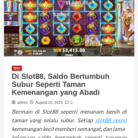
Slot
Di Slot88, Saldo Bertumbuh
Subur Seperti Taman
Kemenangan yang Abadi
0
admin
August 10, 2025
Bermain di Slot88 seperti menanam benih di
taman yang selalu subur. Setiap
slot88 resmi
kemenangan kecil memberi semangat, dan lama-
kelamaan saldo bertambah seperti tanaman