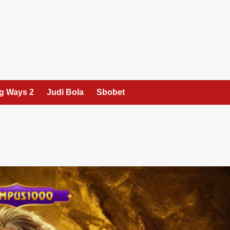
g Ways 2
Judi Bola
Sbobet