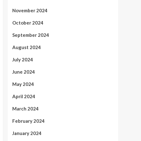
November 2024
October 2024
September 2024
August 2024
July 2024
June 2024
May 2024
April 2024
March 2024
February 2024
January 2024