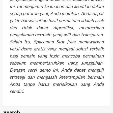
ini. Ini menjamin keamanan dan keadilan dalam
setiap putaran yang Anda mainkan. Anda dapat
yakin bahwa setiap hasil permainan adalah acak
dan tidak dapat diprediksi, memberikan
pengalaman bermain yang adil dan transparan.
Selain itu, Spaceman Slot juga menawarkan
versi demo gratis yang menjadi solusi terbaik
bagi pemain yang ingin mencoba permainan
sebelum mempertaruhkan uang sungguhan.
Dengan versi demo ini, Anda dapat menguji
strategi dan mengasah keterampilan bermain
Anda tanpa harus merisikokan uang Anda
sendiri.
Search