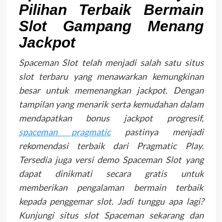
Pilihan Terbaik Bermain
Slot Gampang Menang
Jackpot
Spaceman Slot telah menjadi salah satu situs
slot terbaru yang menawarkan kemungkinan
besar untuk memenangkan jackpot. Dengan
tampilan yang menarik serta kemudahan dalam
mendapatkan bonus jackpot progresif,
spaceman pragmatic
pastinya menjadi
rekomendasi terbaik dari Pragmatic Play.
Tersedia juga versi demo Spaceman Slot yang
dapat dinikmati secara gratis untuk
memberikan pengalaman bermain terbaik
kepada penggemar slot. Jadi tunggu apa lagi?
Kunjungi situs slot Spaceman sekarang dan