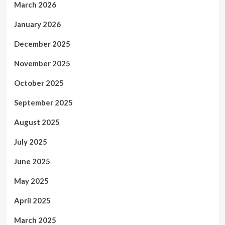
March 2026
January 2026
December 2025
November 2025
October 2025
September 2025
August 2025
July 2025
June 2025
May 2025
April 2025
March 2025