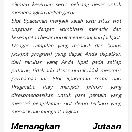
nikmati keseruan serta peluang besar untuk
memenangkan hadiah gacor.
Slot Spaceman menjadi salah satu situs slot
unggulan dengan kombinasi menarik dan
kesempatan besar untuk memenangkan jackpot.
Dengan tampilan yang menarik dan bonus
jackpot progresif yang dapat Anda dapatkan
dari taruhan yang Anda lipat pada setiap
putaran, tidak ada alasan untuk tidak mencoba
permainan ini. Slot Spaceman resmi dari
Pragmatic Play menjadi pilihan yang
direkomendasikan untuk para pemain yang
mencari pengalaman slot demo terbaru yang
menarik dan menguntungkan.
Menangkan Jutaan