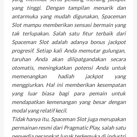
yang tinggi. Dengan tampilan menarik dan
antarmuka yang mudah digunakan, Spaceman
Slot mampu memberikan sensasi bermain yang
tak terlupakan. Salah satu fitur terbaik dari
Spaceman Slot adalah adanya bonus jackpot
progresif. Setiap kali Anda memutar gulungan,
taruhan Anda akan dilipatgandakan secara
otomatis, meningkatkan potensi Anda untuk
memenangkan hadiah jackpot yang
menggiurkan. Hal ini memberikan kesempatan
yang luar biasa bagi para pemain untuk
mendapatkan kemenangan yang besar dengan
modal yang relatif kecil.
Tidak hanya itu, Spaceman Slot juga merupakan
permainan resmi dari Pragmatic Play, salah satu
penyedia perangkat lunak terkemuka di industri