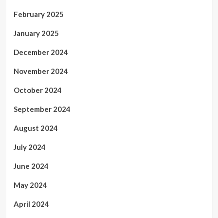
February 2025
January 2025
December 2024
November 2024
October 2024
September 2024
August 2024
July 2024
June 2024
May 2024
April 2024