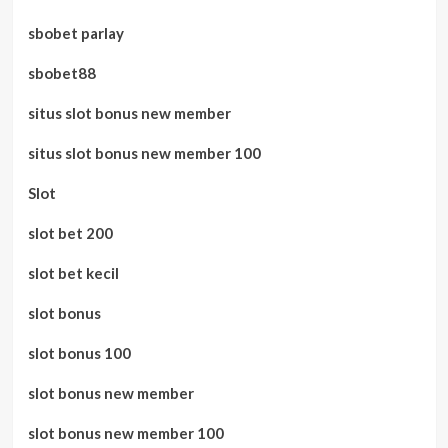
sbobet parlay
sbobet88
situs slot bonus new member
situs slot bonus new member 100
Slot
slot bet 200
slot bet kecil
slot bonus
slot bonus 100
slot bonus new member
slot bonus new member 100