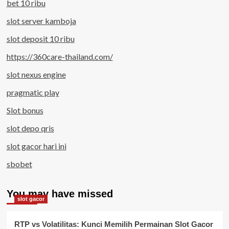
bet 10 ribu
slot server kamboja
slot deposit 10 ribu
https://360care-thailand.com/
slot nexus engine
pragmatic play
Slot bonus
slot depo qris
slot gacor hari ini
sbobet
You may have missed
slot gacor
RTP vs Volatilitas: Kunci Memilih Permainan Slot Gacor