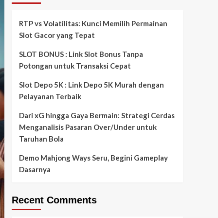
RTP vs Volatilitas: Kunci Memilih Permainan
Slot Gacor yang Tepat
SLOT BONUS : Link Slot Bonus Tanpa
Potongan untuk Transaksi Cepat
Slot Depo 5K : Link Depo 5K Murah dengan
Pelayanan Terbaik
Dari xG hingga Gaya Bermain: Strategi Cerdas
Menganalisis Pasaran Over/Under untuk
Taruhan Bola
Demo Mahjong Ways Seru, Begini Gameplay
Dasarnya
Recent Comments