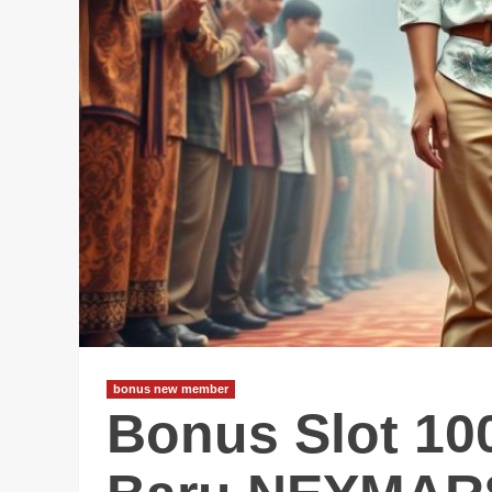
bonus new member
Bonus Slot 1