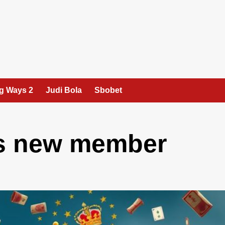
g Ways 2
Judi Bola
Sbobet
us new member