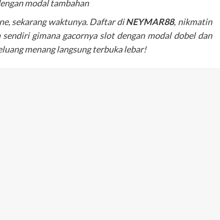
 dengan modal tambahan
ine, sekarang waktunya. Daftar di
NEYMAR88
, nikmatin
in sendiri gimana gacornya slot dengan modal dobel dan
 peluang menang langsung terbuka lebar!