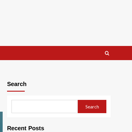
Search
Search
Recent Posts