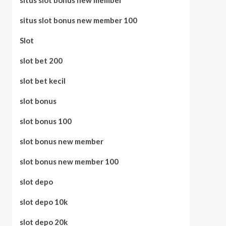
situs slot bonus new member
situs slot bonus new member 100
Slot
slot bet 200
slot bet kecil
slot bonus
slot bonus 100
slot bonus new member
slot bonus new member 100
slot depo
slot depo 10k
slot depo 20k