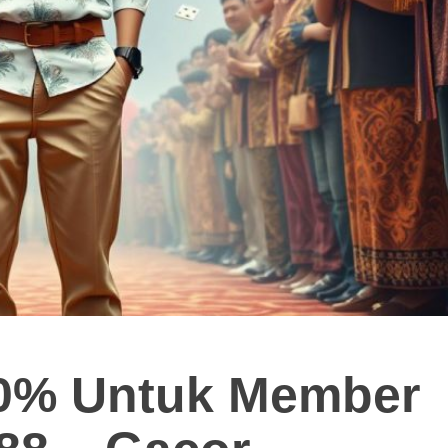
00% Untuk Member