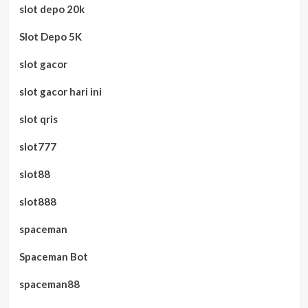
slot depo 20k
Slot Depo 5K
slot gacor
slot gacor hari ini
slot qris
slot777
slot88
slot888
spaceman
Spaceman Bot
spaceman88