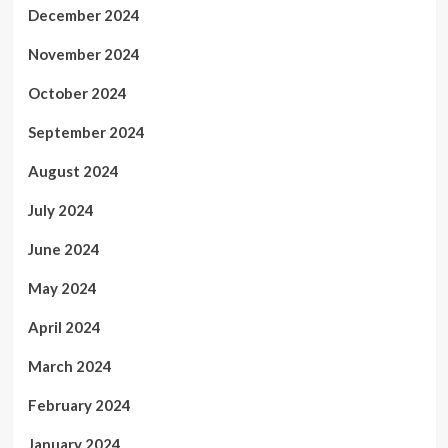
December 2024
November 2024
October 2024
September 2024
August 2024
July 2024
June 2024
May 2024
April 2024
March 2024
February 2024
January 2024