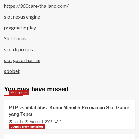
https://360care-thailand.com/
slot nexus engine
pragmatic play
Slot bonus
slot depo qris
slot gacor hari ini
sbobet
You may have missed
slot gacor
RTP vs Volatilitas: Kunci Memilih Permainan Slot Gacor
yang Tepat
admin
August 1, 2026
0
bonus new member