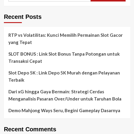
Recent Posts
RTP vs Volatilitas: Kunci Memilih Permainan Slot Gacor
yang Tepat
SLOT BONUS : Link Slot Bonus Tanpa Potongan untuk
Transaksi Cepat
Slot Depo 5K : Link Depo 5K Murah dengan Pelayanan
Terbaik
Dari xG hingga Gaya Bermain: Strategi Cerdas
Menganalisis Pasaran Over/Under untuk Taruhan Bola
Demo Mahjong Ways Seru, Begini Gameplay Dasarnya
Recent Comments