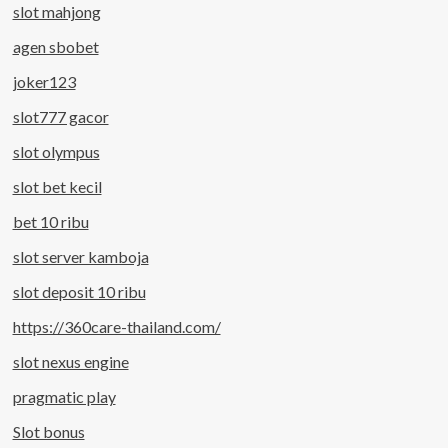
slot mahjong
agen sbobet
joker123
slot777 gacor
slot olympus
slot bet kecil
bet 10 ribu
slot server kamboja
slot deposit 10 ribu
https://360care-thailand.com/
slot nexus engine
pragmatic play
Slot bonus