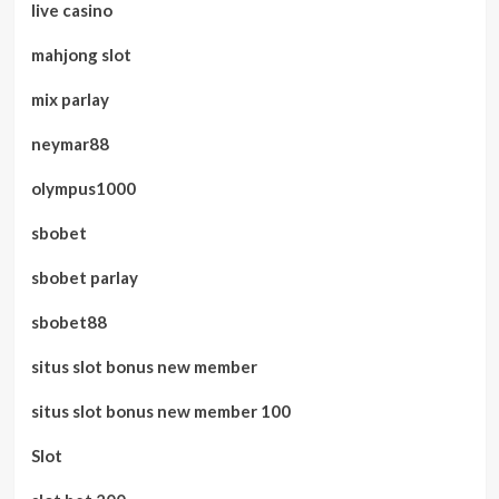
live casino
mahjong slot
mix parlay
neymar88
olympus1000
sbobet
sbobet parlay
sbobet88
situs slot bonus new member
situs slot bonus new member 100
Slot