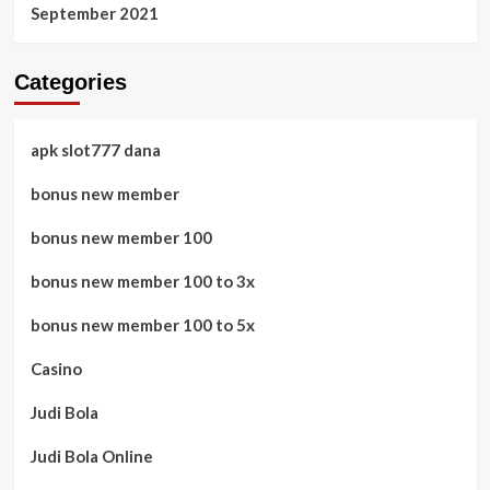
September 2021
Categories
apk slot777 dana
bonus new member
bonus new member 100
bonus new member 100 to 3x
bonus new member 100 to 5x
Casino
Judi Bola
Judi Bola Online