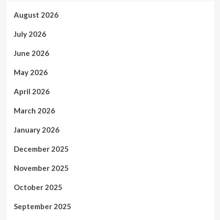
August 2026
July 2026
June 2026
May 2026
April 2026
March 2026
January 2026
December 2025
November 2025
October 2025
September 2025