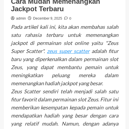
Cara Mudah Memenangkan
Jackpot Terbaru
0
admin
December 9, 2025
Pada artikel kali ini, kita akan membahas salah
satu rahasia terbaru untuk memenangkan
jackpot di permainan slot online yaitu "Zeus
Super Scatter".
zeus super scatter
adalah fitur
baru yang diperkenalkan dalam permainan slot
Zeus, yang dapat membantu pemain untuk
meningkatkan peluang mereka dalam
memenangkan hadiah jackpot yang besar.
Zeus Scatter sendiri telah menjadi salah satu
fitur favorit dalam permainan slot Zeus. Fitur ini
memberikan kesempatan kepada pemain untuk
mendapatkan hadiah yang besar dengan cara
yang relatif mudah. Namun, dengan adanya