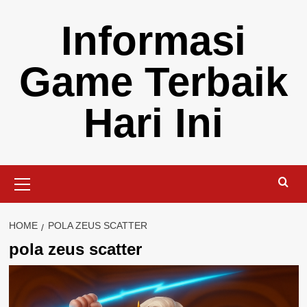
Skip
Informasi
to
content
Game Terbaik
Hari Ini
Primary
Menu
HOME
POLA ZEUS SCATTER
pola zeus scatter