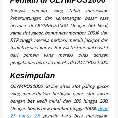
Banyak pemain yang telah merasakan
keberuntungan dan kemenangan besar saat
bermain di OLYMPUS1000. Dengan
bet kecil
,
game slot gacor
,
bonus new member 100%
, dan
RTP tinggi
, mereka berhasil meraih jackpot dan
hadiah besar lainnya. Banyak testimonial positif
dari pemain yang merasa puas dengan
pengalaman bermain mereka di OLYMPUS1000.
Kesimpulan
OLYMPUS1000
adalah
situs slot paling gacor
yang menyediakan berbagai game slot gacor
dengan
bet kecil
mulai dari
100
hingga
200
.
Dengan
bonus new member hingga 100%
,
depo
25 bonus 25
pemain baru bisa merasakan