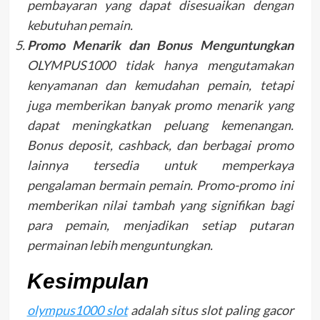
pembayaran yang dapat disesuaikan dengan
kebutuhan pemain.
Promo Menarik dan Bonus Menguntungkan
OLYMPUS1000 tidak hanya mengutamakan
kenyamanan dan kemudahan pemain, tetapi
juga memberikan banyak promo menarik yang
dapat meningkatkan peluang kemenangan.
Bonus deposit, cashback, dan berbagai promo
lainnya tersedia untuk memperkaya
pengalaman bermain pemain. Promo-promo ini
memberikan nilai tambah yang signifikan bagi
para pemain, menjadikan setiap putaran
permainan lebih menguntungkan.
Kesimpulan
olympus1000 slot
adalah situs slot paling gacor