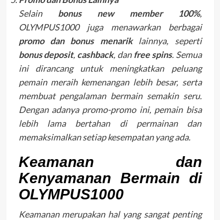
Selain
bonus new member 100%
,
OLYMPUS1000 juga menawarkan berbagai
promo dan bonus menarik
lainnya, seperti
bonus deposit
,
cashback
, dan
free spins
. Semua
ini dirancang untuk meningkatkan peluang
pemain meraih kemenangan lebih besar, serta
membuat pengalaman bermain semakin seru.
Dengan adanya promo-promo ini, pemain bisa
lebih lama bertahan di permainan dan
memaksimalkan setiap kesempatan yang ada.
Keamanan dan
Kenyamanan Bermain di
OLYMPUS1000
Keamanan merupakan hal yang sangat penting