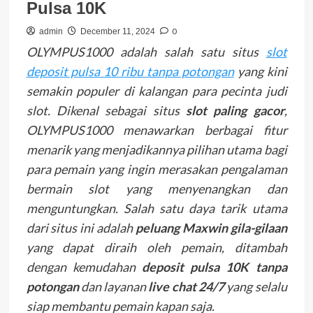
Pulsa 10K
0
admin
December 11, 2024
OLYMPUS1000 adalah salah satu situs
slot
deposit pulsa 10 ribu tanpa potongan
yang kini
semakin populer di kalangan para pecinta judi
slot. Dikenal sebagai situs
slot paling gacor
,
OLYMPUS1000 menawarkan berbagai fitur
menarik yang menjadikannya pilihan utama bagi
para pemain yang ingin merasakan pengalaman
bermain slot yang menyenangkan dan
menguntungkan. Salah satu daya tarik utama
dari situs ini adalah
peluang Maxwin gila-gilaan
yang dapat diraih oleh pemain, ditambah
dengan kemudahan
deposit pulsa 10K tanpa
potongan
dan layanan
live chat 24/7
yang selalu
siap membantu pemain kapan saja.