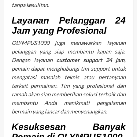
tanpa kesulitan.
Layanan Pelanggan 24
Jam yang Profesional
OLYMPUS1000 juga menawarkan layanan
pelanggan yang siap membantu kapan saja.
Dengan layanan
customer support 24 jam
,
pemain dapat menghubungi tim support untuk
mengatasi masalah teknis atau pertanyaan
terkait permainan. Tim yang profesional dan
ramah akan siap memberikan solusi terbaik dan
membantu Anda menikmati pengalaman
bermain yang lancar dan menyenangkan.
Kesuksesan Banyak
Pemain di OLYMPUS1000