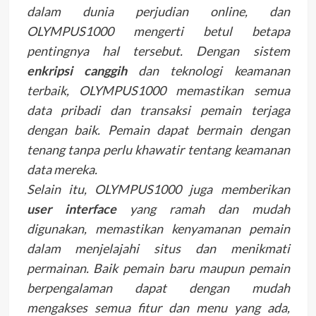
dalam dunia perjudian online, dan
OLYMPUS1000 mengerti betul betapa
pentingnya hal tersebut. Dengan sistem
enkripsi canggih
dan teknologi keamanan
terbaik, OLYMPUS1000 memastikan semua
data pribadi dan transaksi pemain terjaga
dengan baik. Pemain dapat bermain dengan
tenang tanpa perlu khawatir tentang keamanan
data mereka.
Selain itu, OLYMPUS1000 juga memberikan
user interface
yang ramah dan mudah
digunakan, memastikan kenyamanan pemain
dalam menjelajahi situs dan menikmati
permainan. Baik pemain baru maupun pemain
berpengalaman dapat dengan mudah
mengakses semua fitur dan menu yang ada,