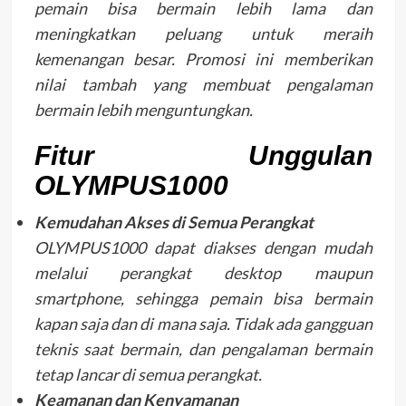
pemain bisa bermain lebih lama dan
meningkatkan peluang untuk meraih
kemenangan besar. Promosi ini memberikan
nilai tambah yang membuat pengalaman
bermain lebih menguntungkan.
Fitur Unggulan
OLYMPUS1000
Kemudahan Akses di Semua Perangkat
OLYMPUS1000 dapat diakses dengan mudah
melalui perangkat desktop maupun
smartphone, sehingga pemain bisa bermain
kapan saja dan di mana saja. Tidak ada gangguan
teknis saat bermain, dan pengalaman bermain
tetap lancar di semua perangkat.
Keamanan dan Kenyamanan