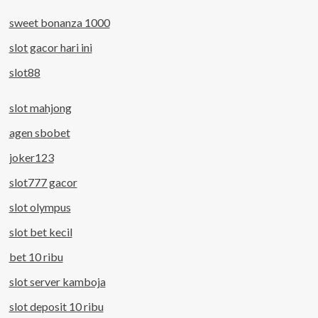
sweet bonanza 1000
slot gacor hari ini
slot88
slot mahjong
agen sbobet
joker123
slot777 gacor
slot olympus
slot bet kecil
bet 10 ribu
slot server kamboja
slot deposit 10 ribu