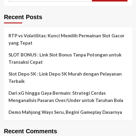
Recent Posts
RTP vs Volatilitas: Kunci Memilih Permainan Slot Gacor
yang Tepat
SLOT BONUS : Link Slot Bonus Tanpa Potongan untuk
Transaksi Cepat
Slot Depo 5K : Link Depo 5K Murah dengan Pelayanan
Terbaik
Dari xG hingga Gaya Bermain: Strategi Cerdas
Menganalisis Pasaran Over/Under untuk Taruhan Bola
Demo Mahjong Ways Seru, Begini Gameplay Dasarnya
Recent Comments