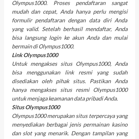
Olympus1000. Proses pendaftaran sangat
mudah dan cepat, Anda hanya perlu mengisi
formulir pendaftaran dengan data diri Anda
yang valid. Setelah berhasil mendaftar, Anda
bisa langsung login ke akun Anda dan mulai
bermain di Olympus1000.
Link Olympus1000
Untuk mengakses situs Olympus1000, Anda
bisa menggunakan link resmi yang sudah
disediakan oleh pihak situs. Pastikan Anda
hanya mengakses situs resmi Olympus1000
untuk menjaga keamanan data pribadi Anda.
Situs Olympus1000
Olympus1000 merupakan situs terpercaya yang
menyediakan berbagai jenis permainan kasino
dan slot yang menarik. Dengan tampilan yang