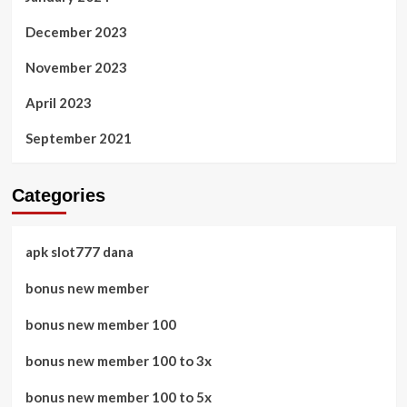
December 2023
November 2023
April 2023
September 2021
Categories
apk slot777 dana
bonus new member
bonus new member 100
bonus new member 100 to 3x
bonus new member 100 to 5x