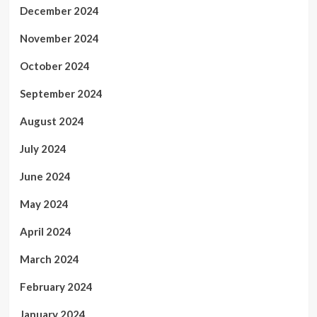
December 2024
November 2024
October 2024
September 2024
August 2024
July 2024
June 2024
May 2024
April 2024
March 2024
February 2024
January 2024