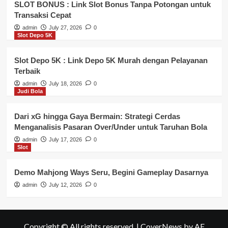
SLOT BONUS : Link Slot Bonus Tanpa Potongan untuk
Transaksi Cepat
admin
July 27, 2026
0
Slot Depo 5K
Slot Depo 5K : Link Depo 5K Murah dengan Pelayanan
Terbaik
admin
July 18, 2026
0
Judi Bola
Dari xG hingga Gaya Bermain: Strategi Cerdas
Menganalisis Pasaran Over/Under untuk Taruhan Bola
admin
July 17, 2026
0
Slot
Demo Mahjong Ways Seru, Begini Gameplay Dasarnya
admin
July 12, 2026
0
Copyright © All rights reserved.
|
CoverNews
by AF