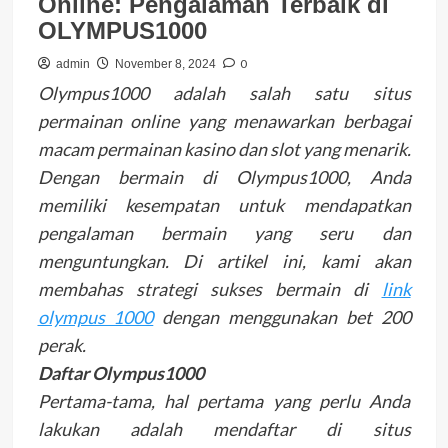
Online: Pengalaman Terbaik di
OLYMPUS1000
0
admin
November 8, 2024
Olympus1000 adalah salah satu situs
permainan online yang menawarkan berbagai
macam permainan kasino dan slot yang menarik.
Dengan bermain di Olympus1000, Anda
memiliki kesempatan untuk mendapatkan
pengalaman bermain yang seru dan
menguntungkan. Di artikel ini, kami akan
membahas strategi sukses bermain di
link
olympus 1000
dengan menggunakan bet 200
perak.
Daftar Olympus1000
Pertama-tama, hal pertama yang perlu Anda
lakukan adalah mendaftar di situs