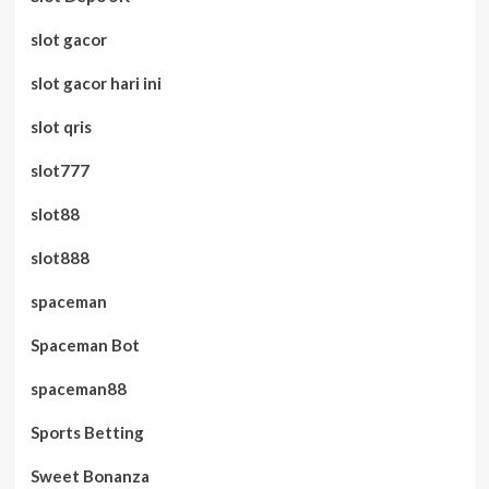
slot gacor
slot gacor hari ini
slot qris
slot777
slot88
slot888
spaceman
Spaceman Bot
spaceman88
Sports Betting
Sweet Bonanza