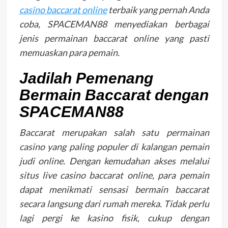
casino baccarat online
terbaik yang pernah Anda
coba, SPACEMAN88 menyediakan berbagai
jenis permainan baccarat online yang pasti
memuaskan para pemain.
Jadilah Pemenang
Bermain Baccarat dengan
SPACEMAN88
Baccarat merupakan salah satu permainan
casino yang paling populer di kalangan pemain
judi online. Dengan kemudahan akses melalui
situs live casino baccarat online, para pemain
dapat menikmati sensasi bermain baccarat
secara langsung dari rumah mereka. Tidak perlu
lagi pergi ke kasino fisik, cukup dengan