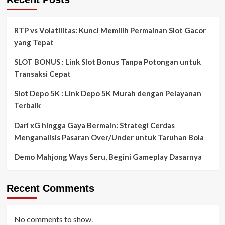
RTP vs Volatilitas: Kunci Memilih Permainan Slot Gacor
yang Tepat
SLOT BONUS : Link Slot Bonus Tanpa Potongan untuk
Transaksi Cepat
Slot Depo 5K : Link Depo 5K Murah dengan Pelayanan
Terbaik
Dari xG hingga Gaya Bermain: Strategi Cerdas
Menganalisis Pasaran Over/Under untuk Taruhan Bola
Demo Mahjong Ways Seru, Begini Gameplay Dasarnya
Recent Comments
No comments to show.