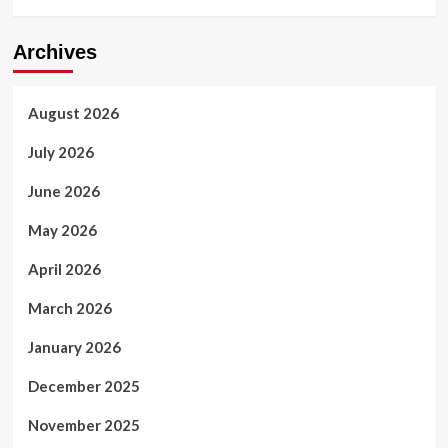
Archives
August 2026
July 2026
June 2026
May 2026
April 2026
March 2026
January 2026
December 2025
November 2025