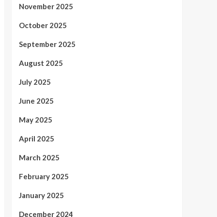
November 2025
October 2025
September 2025
August 2025
July 2025
June 2025
May 2025
April 2025
March 2025
February 2025
January 2025
December 2024