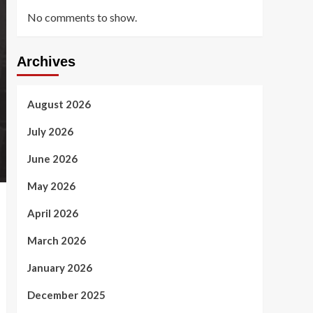
No comments to show.
Archives
August 2026
July 2026
June 2026
May 2026
April 2026
March 2026
January 2026
December 2025