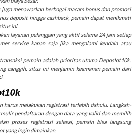
kan biaya besar.
k juga menawarkan berbagai macam bonus dan promosi
onus deposit hingga cashback, pemain dapat menikmati
tus ini.
an layanan pelanggan yang aktif selama 24 jam setiap
mer service kapan saja jika mengalami kendala atau
ransaksi pemain adalah prioritas utama Deposlot10k.
ng canggih, situs ini menjamin keamanan pemain dari
i.
ot10k
 harus melakukan registrasi terlebih dahulu. Langkah-
mulir pendaftaran dengan data yang valid dan memilih
ah proses registrasi selesai, pemain bisa langsung
t yang ingin dimainkan.