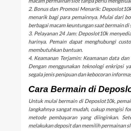
macam permainan slot tanpa perlu mengeluar
2. Bonus dan Promosi Menarik: Deposlot10
menarik bagi para pemainnya. Mulai dari b
berbagai macam keuntungan saat bermain di si
3. Pelayanan 24 Jam: Deposlot10k menyediak
harinya. Pemain dapat menghubungi custo
membutuhkan bantuan.
4. Keamanan Terjamin: Keamanan data dan t
Dengan menggunakan teknologi enkripsi ya
segala jenis penipuan dan kebocoran informas
Cara Bermain di Deposl
Untuk mulai bermain di Deposlot10k, pemain
langkahnya sangat mudah, cukup mengisi for
metode pembayaran yang diinginkan. Setel
melakukan deposit dan memilih permainan slo