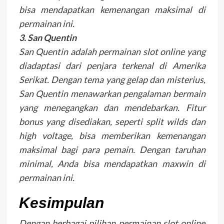
bisa mendapatkan kemenangan maksimal di
permainan ini.
3. San Quentin
San Quentin adalah permainan slot online yang
diadaptasi dari penjara terkenal di Amerika
Serikat. Dengan tema yang gelap dan misterius,
San Quentin menawarkan pengalaman bermain
yang menegangkan dan mendebarkan. Fitur
bonus yang disediakan, seperti split wilds dan
high voltage, bisa memberikan kemenangan
maksimal bagi para pemain. Dengan taruhan
minimal, Anda bisa mendapatkan maxwin di
permainan ini.
Kesimpulan
Dengan berbagai pilihan permainan slot online