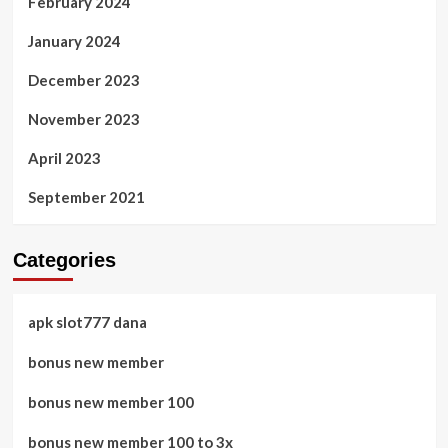
February 2024
January 2024
December 2023
November 2023
April 2023
September 2021
Categories
apk slot777 dana
bonus new member
bonus new member 100
bonus new member 100 to 3x