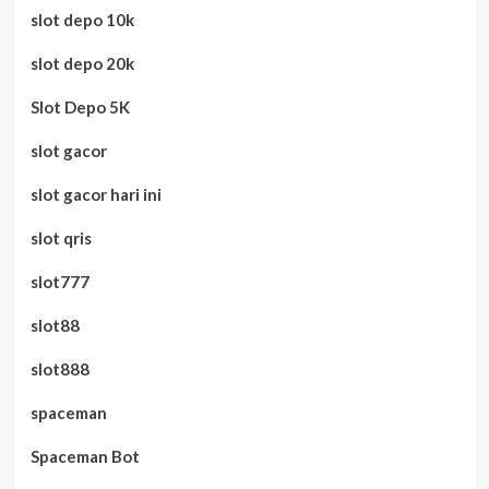
slot depo 10k
slot depo 20k
Slot Depo 5K
slot gacor
slot gacor hari ini
slot qris
slot777
slot88
slot888
spaceman
Spaceman Bot