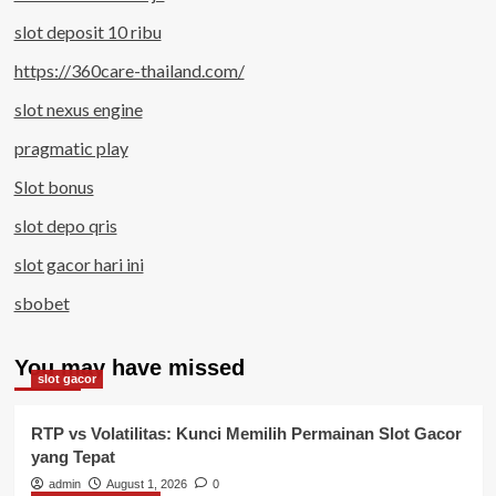
slot deposit 10 ribu
https://360care-thailand.com/
slot nexus engine
pragmatic play
Slot bonus
slot depo qris
slot gacor hari ini
sbobet
You may have missed
slot gacor
RTP vs Volatilitas: Kunci Memilih Permainan Slot Gacor
yang Tepat
admin
August 1, 2026
0