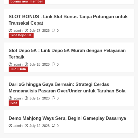
bonus new member
SLOT BONUS : Link Slot Bonus Tanpa Potongan untuk
Transaksi Cepat
admin
July 27, 2026
0
Slot Depo 5K
Slot Depo 5K : Link Depo 5K Murah dengan Pelayanan
Terbaik
admin
July 18, 2026
0
Judi Bola
Dari xG hingga Gaya Bermain: Strategi Cerdas
Menganalisis Pasaran Over/Under untuk Taruhan Bola
admin
July 17, 2026
0
Slot
Demo Mahjong Ways Seru, Begini Gameplay Dasarnya
admin
July 12, 2026
0