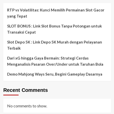
RTP vs Volatilitas: Kunci Memilih Permainan Slot Gacor
yang Tepat
SLOT BONUS : Link Slot Bonus Tanpa Potongan untuk
Transaksi Cepat
Slot Depo 5K : Link Depo 5K Murah dengan Pelayanan
Terbaik
Dari xG hingga Gaya Bermain: Strategi Cerdas
Menganalisis Pasaran Over/Under untuk Taruhan Bola
Demo Mahjong Ways Seru, Begini Gameplay Dasarnya
Recent Comments
No comments to show.