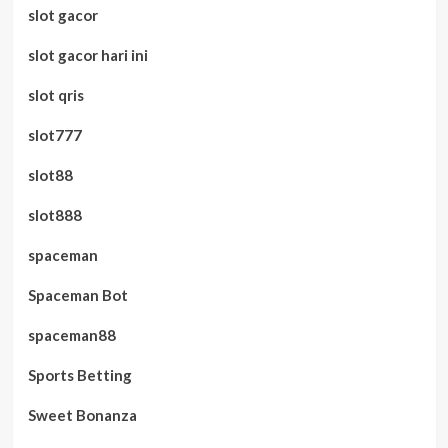
slot gacor
slot gacor hari ini
slot qris
slot777
slot88
slot888
spaceman
Spaceman Bot
spaceman88
Sports Betting
Sweet Bonanza