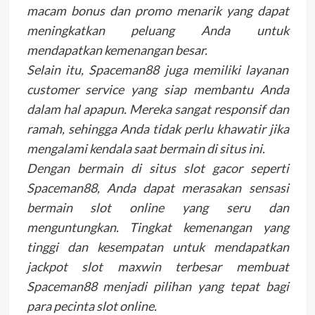
macam bonus dan promo menarik yang dapat
meningkatkan peluang Anda untuk
mendapatkan kemenangan besar.
Selain itu, Spaceman88 juga memiliki layanan
customer service yang siap membantu Anda
dalam hal apapun. Mereka sangat responsif dan
ramah, sehingga Anda tidak perlu khawatir jika
mengalami kendala saat bermain di situs ini.
Dengan bermain di situs slot gacor seperti
Spaceman88, Anda dapat merasakan sensasi
bermain slot online yang seru dan
menguntungkan. Tingkat kemenangan yang
tinggi dan kesempatan untuk mendapatkan
jackpot slot maxwin terbesar membuat
Spaceman88 menjadi pilihan yang tepat bagi
para pecinta slot online.