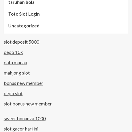
taruhan bola
Toto Slot Login
Uncategorized
slot deposit 5000
depo 10k
data macau
mahjong slot
bonus new member
depo slot
slot bonus new member
sweet bonanza 1000
slot gacor hari ini