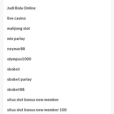
Judi Bola Online
live casino
mahjong slot
mix parlay
neymar88
olympus1000
sbobet
sbobet parlay
sbobet88
situs slot bonus new member
situs slot bonus new member 100