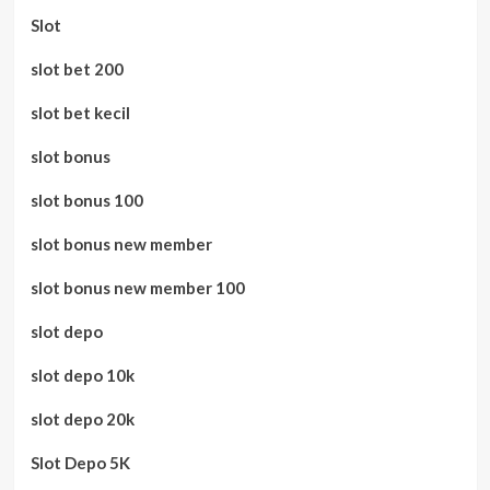
Slot
slot bet 200
slot bet kecil
slot bonus
slot bonus 100
slot bonus new member
slot bonus new member 100
slot depo
slot depo 10k
slot depo 20k
Slot Depo 5K