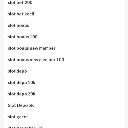
slot bet 200
slot bet kecil
slot bonus
slot bonus 100
slot bonus new member
slot bonus new member 100
slot depo
slot depo 10k
slot depo 20k
Slot Depo 5K
slot gacor
slot gacor hari ini