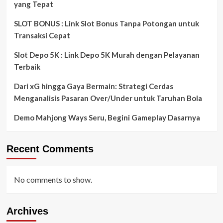
yang Tepat
SLOT BONUS : Link Slot Bonus Tanpa Potongan untuk
Transaksi Cepat
Slot Depo 5K : Link Depo 5K Murah dengan Pelayanan
Terbaik
Dari xG hingga Gaya Bermain: Strategi Cerdas
Menganalisis Pasaran Over/Under untuk Taruhan Bola
Demo Mahjong Ways Seru, Begini Gameplay Dasarnya
Recent Comments
No comments to show.
Archives