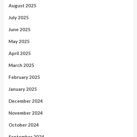
August 2025
July 2025
June 2025
May 2025
April 2025
March 2025
February 2025
January 2025
December 2024
November 2024
October 2024
September 2024