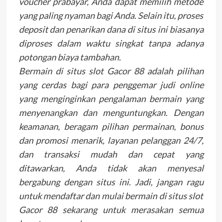
voucher prabayar, Anda dapat memilih metode
yang paling nyaman bagi Anda. Selain itu, proses
deposit dan penarikan dana di situs ini biasanya
diproses dalam waktu singkat tanpa adanya
potongan biaya tambahan.
Bermain di situs slot Gacor 88 adalah pilihan
yang cerdas bagi para penggemar judi online
yang menginginkan pengalaman bermain yang
menyenangkan dan menguntungkan. Dengan
keamanan, beragam pilihan permainan, bonus
dan promosi menarik, layanan pelanggan 24/7,
dan transaksi mudah dan cepat yang
ditawarkan, Anda tidak akan menyesal
bergabung dengan situs ini. Jadi, jangan ragu
untuk mendaftar dan mulai bermain di situs slot
Gacor 88 sekarang untuk merasakan semua