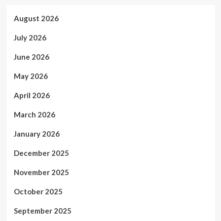
August 2026
July 2026
June 2026
May 2026
April 2026
March 2026
January 2026
December 2025
November 2025
October 2025
September 2025