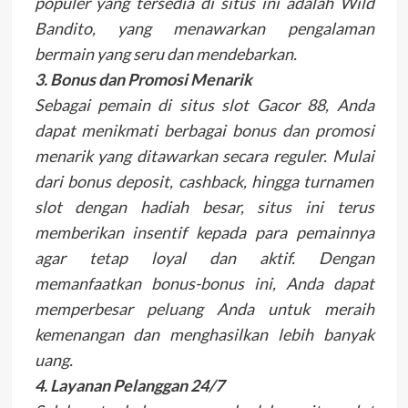
populer yang tersedia di situs ini adalah Wild
Bandito, yang menawarkan pengalaman
bermain yang seru dan mendebarkan.
3. Bonus dan Promosi Menarik
Sebagai pemain di situs slot Gacor 88, Anda
dapat menikmati berbagai bonus dan promosi
menarik yang ditawarkan secara reguler. Mulai
dari bonus deposit, cashback, hingga turnamen
slot dengan hadiah besar, situs ini terus
memberikan insentif kepada para pemainnya
agar tetap loyal dan aktif. Dengan
memanfaatkan bonus-bonus ini, Anda dapat
memperbesar peluang Anda untuk meraih
kemenangan dan menghasilkan lebih banyak
uang.
4. Layanan Pelanggan 24/7