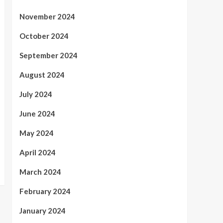
November 2024
October 2024
September 2024
August 2024
July 2024
June 2024
May 2024
April 2024
March 2024
February 2024
January 2024