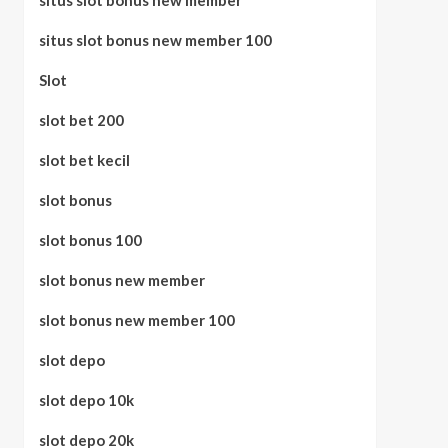
situs slot bonus new member
situs slot bonus new member 100
Slot
slot bet 200
slot bet kecil
slot bonus
slot bonus 100
slot bonus new member
slot bonus new member 100
slot depo
slot depo 10k
slot depo 20k