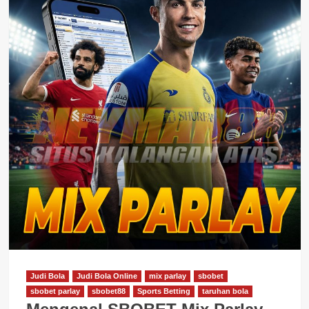
Judi Bola
Judi Bola Online
mix parlay
sbobet
sbobet parlay
sbobet88
Sports Betting
taruhan bola