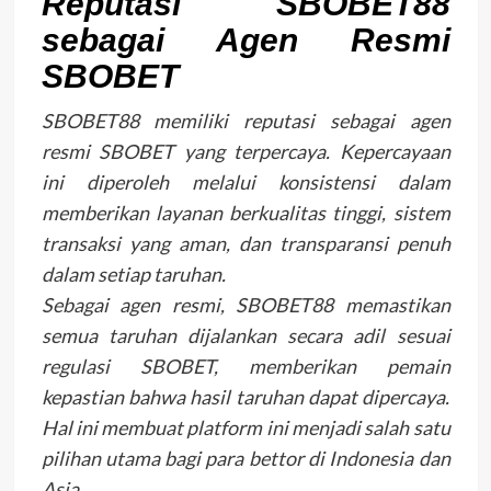
Reputasi SBOBET88
sebagai Agen Resmi
SBOBET
SBOBET88 memiliki reputasi sebagai agen
resmi SBOBET yang terpercaya. Kepercayaan
ini diperoleh melalui konsistensi dalam
memberikan layanan berkualitas tinggi, sistem
transaksi yang aman, dan transparansi penuh
dalam setiap taruhan.
Sebagai agen resmi, SBOBET88 memastikan
semua taruhan dijalankan secara adil sesuai
regulasi SBOBET, memberikan pemain
kepastian bahwa hasil taruhan dapat dipercaya.
Hal ini membuat platform ini menjadi salah satu
pilihan utama bagi para bettor di Indonesia dan
Asia.