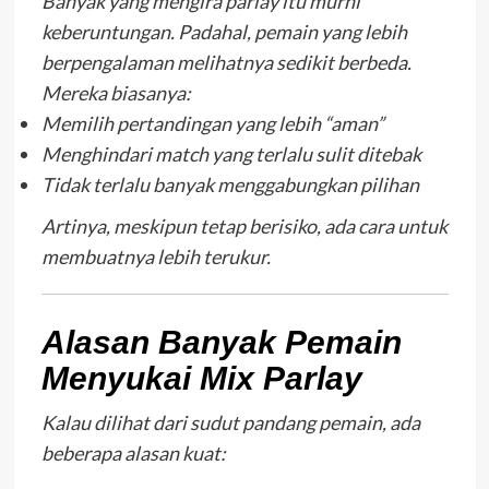
Banyak yang mengira parlay itu murni
keberuntungan. Padahal, pemain yang lebih
berpengalaman melihatnya sedikit berbeda.
Mereka biasanya:
Memilih pertandingan yang lebih “aman”
Menghindari match yang terlalu sulit ditebak
Tidak terlalu banyak menggabungkan pilihan
Artinya, meskipun tetap berisiko, ada cara untuk
membuatnya lebih terukur.
Alasan Banyak Pemain
Menyukai Mix Parlay
Kalau dilihat dari sudut pandang pemain, ada
beberapa alasan kuat: