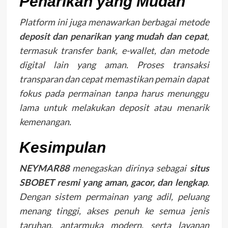
Penarikan yang Mudah
Platform ini juga menawarkan berbagai metode
deposit dan penarikan yang mudah dan cepat
,
termasuk transfer bank, e-wallet, dan metode
digital lain yang aman. Proses transaksi
transparan dan cepat memastikan pemain dapat
fokus pada permainan tanpa harus menunggu
lama untuk melakukan deposit atau menarik
kemenangan.
Kesimpulan
NEYMAR88
menegaskan dirinya sebagai
situs
SBOBET resmi yang aman, gacor, dan lengkap
.
Dengan sistem permainan yang adil, peluang
menang tinggi, akses penuh ke semua jenis
taruhan, antarmuka modern, serta layanan