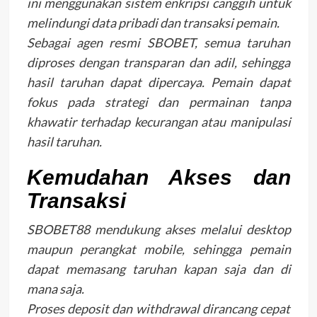
ini menggunakan sistem enkripsi canggih untuk
melindungi data pribadi dan transaksi pemain.
Sebagai agen resmi SBOBET, semua taruhan
diproses dengan transparan dan adil, sehingga
hasil taruhan dapat dipercaya. Pemain dapat
fokus pada strategi dan permainan tanpa
khawatir terhadap kecurangan atau manipulasi
hasil taruhan.
Kemudahan Akses dan
Transaksi
SBOBET88 mendukung akses melalui desktop
maupun perangkat mobile, sehingga pemain
dapat memasang taruhan kapan saja dan di
mana saja.
Proses deposit dan withdrawal dirancang cepat