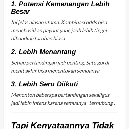
1. Potensi Kemenangan Lebih
Besar
Ini jelas alasan utama. Kombinasi odds bisa
menghasilkan payout yang jauh lebih tinggi
dibanding taruhan biasa.
2. Lebih Menantang
Setiap pertandingan jadi penting. Satu gol di
menit akhir bisa menentukan semuanya.
3. Lebih Seru Diikuti
Menonton beberapa pertandingan sekaligus
jadi lebih intens karena semuanya “terhubung”.
Tapi Kenyataannya Tidak