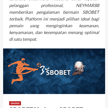
pelanggan profesional, NEYMAR88
memberikan pengalaman bermain SBOBET
terbaik. Platform ini menjadi pilihan ideal bagi
pemain yang menginginkan keamanan,
kenyamanan, dan kesempatan menang optimal
di satu tempat.
sbobet