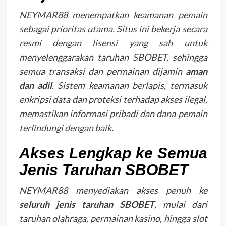
NEYMAR88 menempatkan keamanan pemain
sebagai prioritas utama. Situs ini bekerja secara
resmi dengan lisensi yang sah untuk
menyelenggarakan taruhan SBOBET, sehingga
semua transaksi dan permainan dijamin
aman
dan adil
. Sistem keamanan berlapis, termasuk
enkripsi data dan proteksi terhadap akses ilegal,
memastikan informasi pribadi dan dana pemain
terlindungi dengan baik.
Akses Lengkap ke Semua
Jenis Taruhan SBOBET
NEYMAR88 menyediakan akses penuh ke
seluruh jenis taruhan SBOBET
, mulai dari
taruhan olahraga, permainan kasino, hingga slot