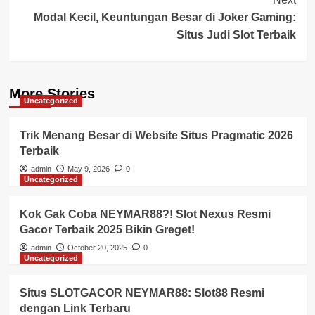
Modal Kecil, Keuntungan Besar di Joker Gaming:
Situs Judi Slot Terbaik
More Stories
Uncategorized
Trik Menang Besar di Website Situs Pragmatic 2026
Terbaik
admin
May 9, 2026
0
Uncategorized
Kok Gak Coba NEYMAR88?! Slot Nexus Resmi
Gacor Terbaik 2025 Bikin Greget!
admin
October 20, 2025
0
Uncategorized
Situs SLOTGACOR NEYMAR88: Slot88 Resmi
dengan Link Terbaru