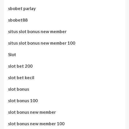
sbobet parlay
sbobet88
situs slot bonus new member
situs slot bonus new member 100
Slot
slot bet 200
slot bet kecil
slot bonus
slot bonus 100
slot bonus new member
slot bonus new member 100