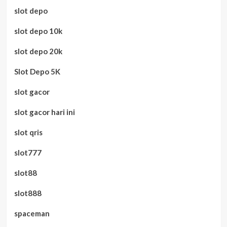
slot depo
slot depo 10k
slot depo 20k
Slot Depo 5K
slot gacor
slot gacor hari ini
slot qris
slot777
slot88
slot888
spaceman