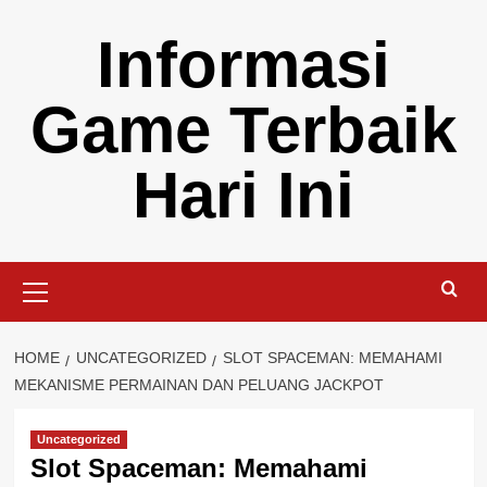
Skip
Informasi
to
content
Game Terbaik
Hari Ini
Primary
Menu
HOME
UNCATEGORIZED
SLOT SPACEMAN: MEMAHAMI
MEKANISME PERMAINAN DAN PELUANG JACKPOT
Uncategorized
Slot Spaceman: Memahami