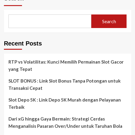
Search
Recent Posts
RTP vs Volatilitas: Kunci Memilih Permainan Slot Gacor
yang Tepat
SLOT BONUS : Link Slot Bonus Tanpa Potongan untuk
Transaksi Cepat
Slot Depo 5K : Link Depo 5K Murah dengan Pelayanan
Terbaik
Dari xG hingga Gaya Bermain: Strategi Cerdas
Menganalisis Pasaran Over/Under untuk Taruhan Bola