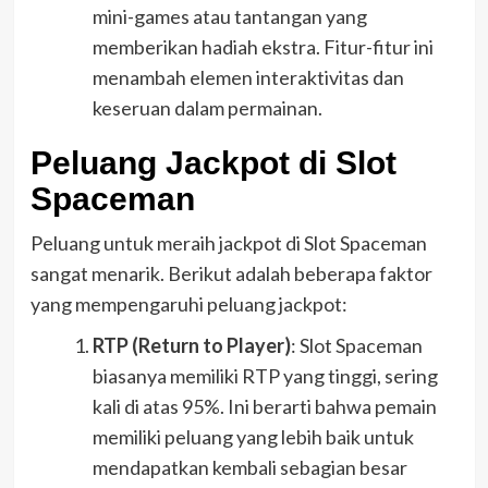
mini-games atau tantangan yang
memberikan hadiah ekstra. Fitur-fitur ini
menambah elemen interaktivitas dan
keseruan dalam permainan.
Peluang Jackpot di Slot
Spaceman
Peluang untuk meraih jackpot di Slot Spaceman
sangat menarik. Berikut adalah beberapa faktor
yang mempengaruhi peluang jackpot:
RTP (Return to Player)
: Slot Spaceman
biasanya memiliki RTP yang tinggi, sering
kali di atas 95%. Ini berarti bahwa pemain
memiliki peluang yang lebih baik untuk
mendapatkan kembali sebagian besar