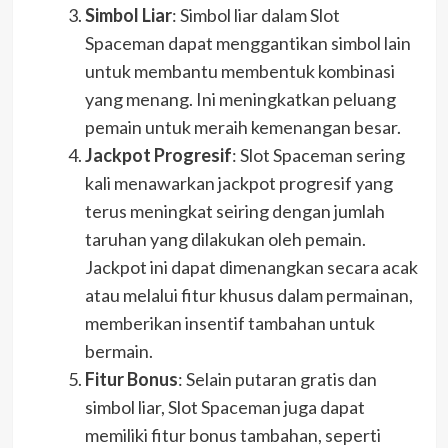
Simbol Liar
: Simbol liar dalam Slot
Spaceman dapat menggantikan simbol lain
untuk membantu membentuk kombinasi
yang menang. Ini meningkatkan peluang
pemain untuk meraih kemenangan besar.
Jackpot Progresif
: Slot Spaceman sering
kali menawarkan jackpot progresif yang
terus meningkat seiring dengan jumlah
taruhan yang dilakukan oleh pemain.
Jackpot ini dapat dimenangkan secara acak
atau melalui fitur khusus dalam permainan,
memberikan insentif tambahan untuk
bermain.
Fitur Bonus
: Selain putaran gratis dan
simbol liar, Slot Spaceman juga dapat
memiliki fitur bonus tambahan, seperti