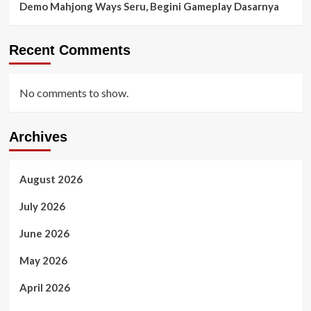
Demo Mahjong Ways Seru, Begini Gameplay Dasarnya
Recent Comments
No comments to show.
Archives
August 2026
July 2026
June 2026
May 2026
April 2026