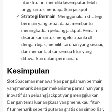
fitur-fitur ini memiliki kesempatan lebih
tinggi untuk mendapatkan jackpot.
Strategi Bermain
: Menggunakan strategi
bermain yang tepat dapat membantu
meningkatkan peluang jackpot. Pemain
disarankan untuk mengelola bankroll
dengan bijak, memilih taruhan yang sesuai,
dan memanfaatkan semua fitur yang
ditawarkan dalam permainan.
Kesimpulan
Slot Spaceman menawarkan pengalaman bermain
yang menarik dengan mekanisme permainan yang
inovatif dan peluang jackpot yang menggiurkan.
Dengan tema luar angkasa yang memukau, fitur-
fitur menarik seperti putaran gratis dan simbol liar,