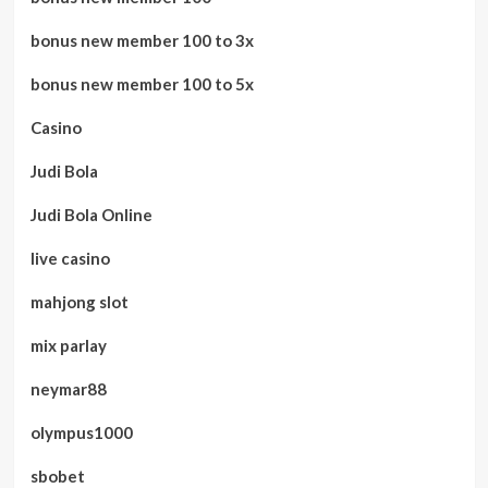
bonus new member 100 to 3x
bonus new member 100 to 5x
Casino
Judi Bola
Judi Bola Online
live casino
mahjong slot
mix parlay
neymar88
olympus1000
sbobet