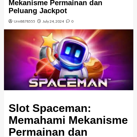
Mekanisme Permainan dan
Peluang Jackpot
Urn8878555
July 24, 2024
0
Slot Spaceman:
Memahami Mekanisme
Permainan dan