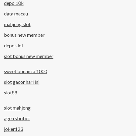
depo 10k
data macau
mahjong slot
bonus new member
depo slot
slot bonus new member
sweet bonanza 1000
slot gacor hari ini
slot88
slot mahjong
agen sbobet
joker123