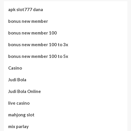
apk slot777 dana
bonus new member
bonus new member 100
bonus new member 100 to 3x
bonus new member 100 to 5x
Casino
Judi Bola
Judi Bola Online
live casino
mahjong slot
mix parlay