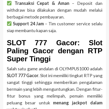
Transaksi Cepat & Aman
– Deposit dan
withdraw bisa dilakukan dengan mudah melalui
berbagai metode pembayaran.
Support 24 Jam
– Tim customer service selalu
siap membantu kapan saja.
SLOT 777 Gacor: Slot
Paling Gacor dengan RTP
Super Tinggi
Salah satu game andalan di OLYMPUS1000 adalah
SLOT 777 Gacor
. Slot ini memiliki tingkat RTP yang
sangat tinggi sehingga memberikan pengalaman
bermain yang lebih menguntungkan. Dengan fitur-
fitur bonus yang melimpah, pemain memiliki
peluang besar untuk
menang jackpot dalam