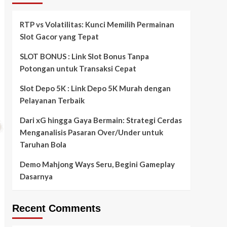
RTP vs Volatilitas: Kunci Memilih Permainan
Slot Gacor yang Tepat
SLOT BONUS : Link Slot Bonus Tanpa
Potongan untuk Transaksi Cepat
Slot Depo 5K : Link Depo 5K Murah dengan
Pelayanan Terbaik
Dari xG hingga Gaya Bermain: Strategi Cerdas
Menganalisis Pasaran Over/Under untuk
Taruhan Bola
Demo Mahjong Ways Seru, Begini Gameplay
Dasarnya
Recent Comments