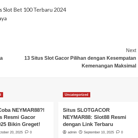
s Slot Bet 100 Terbaru 2024
aya
Next
ya
13 Situs Slot Gacor Pilihan dengan Kesempatan
Kemenangan Maksimal
d
Uncategorized
Coba NEYMAR88?!
Situs SLOTGACOR
us Resmi Gacor
NEYMAR88: Slot88 Resmi
025 Bikin Greget!
dengan Link Terbaru
ctober 20, 2025
0
admin
September 10, 2025
0