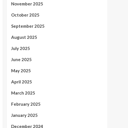
November 2025
October 2025
September 2025
August 2025
July 2025
June 2025
May 2025
April 2025
March 2025
February 2025
January 2025
December 2024