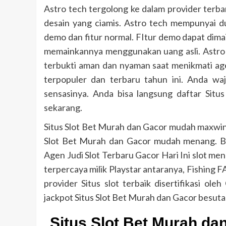
Astro tech tergolong ke dalam provider terb
desain yang ciamis. Astro tech mempunyai dua 
demo dan fitur normal. FItur demo dapat dimai
memainkannya menggunakan uang asli. Astro t
terbukti aman dan nyaman saat menikmati a
terpopuler dan terbaru tahun ini. Anda w
sensasinya. Anda bisa langsung daftar Situ
sekarang.
Situs Slot Bet Murah dan Gacor mudah maxwin 
Slot Bet Murah dan Gacor mudah menang. Be
Agen Judi Slot Terbaru Gacor Hari Ini slot men
terpercaya milik Playstar antaranya, Fishing
provider Situs slot terbaik disertifikasi o
jackpot Situs Slot Bet Murah dan Gacor besut
Situs Slot Bet Murah da