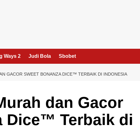
g Ways 2
Judi Bola
Sbobet
AN GACOR SWEET BONANZA DICE™ TERBAIK DI INDONESIA
 Murah dan Gacor
 Dice™ Terbaik di