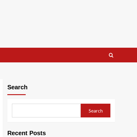
Search
Search
Recent Posts