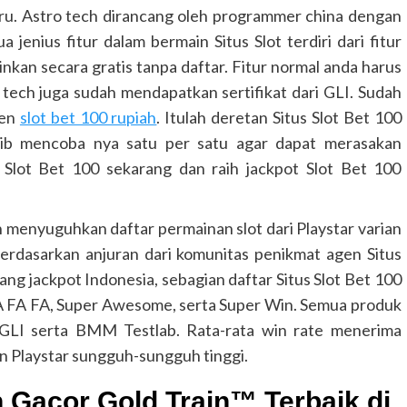
aru. Astro tech dirancang oleh programmer china dengan
jenius fitur dalam bermain Situs Slot terdiri dari fitur
nkan secara gratis tanpa daftar. Fitur normal anda harus
ech juga sudah mendapatkan sertifikat dari GLI. Sudah
gen
slot bet 100 rupiah
. Itulah deretan Situs Slot Bet 100
ajib mencoba nya satu per satu agar dapat merasakan
s Slot Bet 100 sekarang dan raih jackpot Slot Bet 100
menyuguhkan daftar permainan slot dari Playstar varian
rdasarkan anjuran dari komunitas penikmat agen Situs
ang jackpot Indonesia, sebagian daftar Situs Slot Bet 100
 FA FA FA, Super Awesome, serta Super Win. Semua produk
leh GLI serta BMM Testlab. Rata-rata win rate menerima
an Playstar sungguh-sungguh tinggi.
n Gacor Gold Train™ Terbaik di