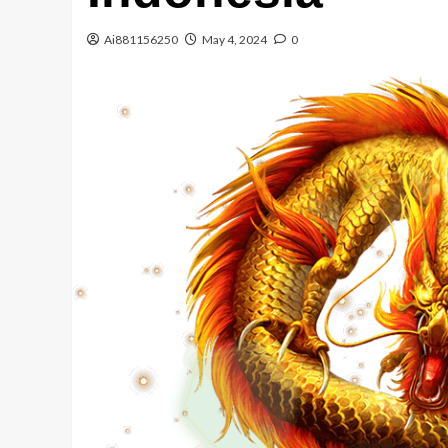
Ai881156250
May 4, 2024
0