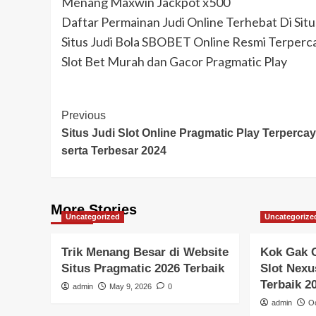
Menang Maxwin Jackpot x500
Daftar Permainan Judi Online Terhebat Di Situ
Situs Judi Bola SBOBET Online Resmi Terperc
Slot Bet Murah dan Gacor Pragmatic Play
Post
Previous
Situs Judi Slot Online Pragmatic Play Terperca
Navigation
serta Terbesar 2024
More Stories
Uncategorized
Uncategorize
Trik Menang Besar di Website
Kok Gak 
Situs Pragmatic 2026 Terbaik
Slot Nex
Terbaik 2
admin
May 9, 2026
0
admin
O