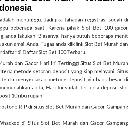
ndonesia
adalah menunggu. Jadi jika tahapan registrasi sudah di
ggu beberapa saat. Karena pihak Slot Bet 100 gacor
g anda lakukan. Biasanya, hanya butuh beberapa menit
e akun email Anda. Tugas anda klik link Slot Bet Murah dan
daftar di Daftar Slot Bet 100 Terbaru.
Murah dan Gacor Hari Ini Tertinggi Situs Slot Bet Murah
teria metode setoran deposit yang siap melayani. Situs
 tentu menyediakan metode deposit via bank besar di
uk memudahkan anda, Hari Ini sudah tersedia deposit slot
sit 10 ribu rupiah.
ombstone RIP di Situs Slot Bet Murah dan Gacor Gampang
0 Whacked di Situs Slot Bet Murah dan Gacor Gampang