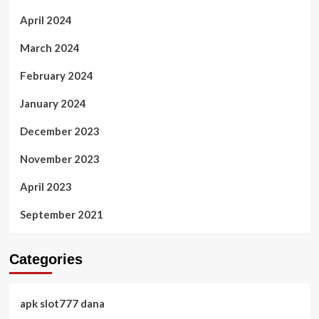
April 2024
March 2024
February 2024
January 2024
December 2023
November 2023
April 2023
September 2021
Categories
apk slot777 dana