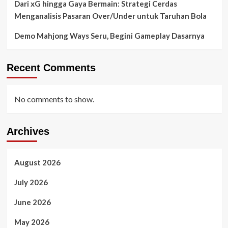
Dari xG hingga Gaya Bermain: Strategi Cerdas
Menganalisis Pasaran Over/Under untuk Taruhan Bola
Demo Mahjong Ways Seru, Begini Gameplay Dasarnya
Recent Comments
No comments to show.
Archives
August 2026
July 2026
June 2026
May 2026