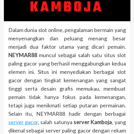
Dalam dunia slot online, pengalaman bermain yang
menyenangkan dan peluang menang besar
menjadi dua faktor utama yang dicari pemain.
NEYMAR88
muncul sebagai salah satu situs slot
paling gacor yang berhasil menggabungkan kedua
elemen ini. Situs ini menyediakan berbagai slot
gacor dengan tingkat kemenangan yang sangat
tinggi serta desain grafis memukau, membuat
pemain tidak hanya fokus pada kemenangan,
tetapi juga menikmati setiap putaran permainan.
Selain itu, NEYMAR88 hadir dengan berbagai
server gacor
, salah satunya
server Kamboja
, yang
dikenal sebagai server paling gacor dengan rekam