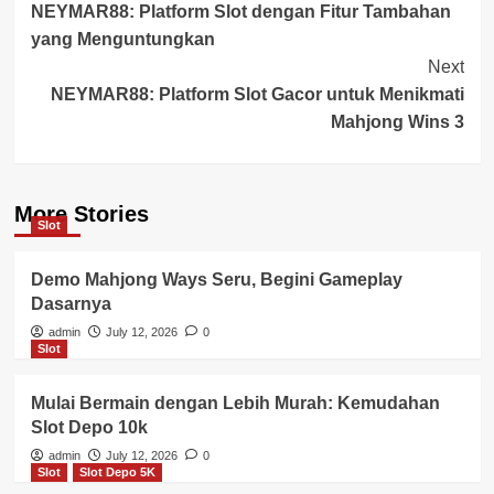
NEYMAR88: Platform Slot dengan Fitur Tambahan
Navigation
yang Menguntungkan
Next
NEYMAR88: Platform Slot Gacor untuk Menikmati
Mahjong Wins 3
More Stories
Slot
Demo Mahjong Ways Seru, Begini Gameplay
Dasarnya
admin
July 12, 2026
0
Slot
Mulai Bermain dengan Lebih Murah: Kemudahan
Slot Depo 10k
admin
July 12, 2026
0
Slot
Slot Depo 5K