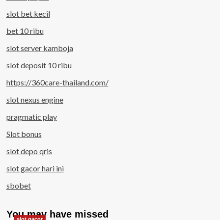
slot bet kecil
bet 10 ribu
slot server kamboja
slot deposit 10 ribu
https://360care-thailand.com/
slot nexus engine
pragmatic play
Slot bonus
slot depo qris
slot gacor hari ini
sbobet
You may have missed
slot gacor