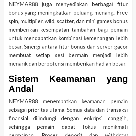
NEYMAR88 juga menyediakan berbagai fitur
bonus yang meningkatkan peluang menang. Free
spin, multiplier, wild, scatter, dan mini games bonus
memberikan kesempatan tambahan bagi pemain
untuk mendapatkan kombinasi kemenangan lebih
besar. Sinergi antara fitur bonus dan server gacor
membuat setiap sesi bermain menjadi lebih
menarik dan berpotensi memberikan hadiah besar.
Sistem Keamanan yang
Andal
NEYMAR88 menempatkan keamanan pemain
sebagai prioritas utama. Semua data dan transaksi
finansial dilindungi dengan enkripsi canggih,
sehingga pemain dapat fokus menikmati
permainan. Proses deposit dan withdraw