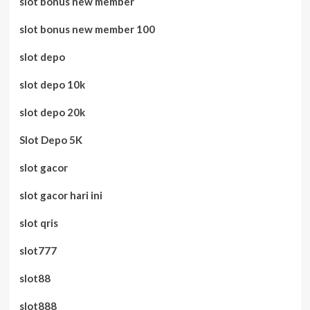
slot bonus new member
slot bonus new member 100
slot depo
slot depo 10k
slot depo 20k
Slot Depo 5K
slot gacor
slot gacor hari ini
slot qris
slot777
slot88
slot888