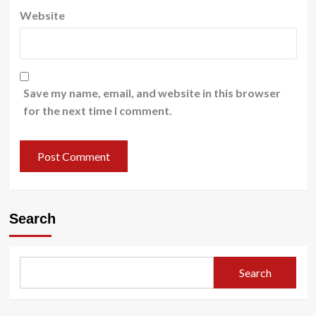
Website
Save my name, email, and website in this browser
for the next time I comment.
Search
Search