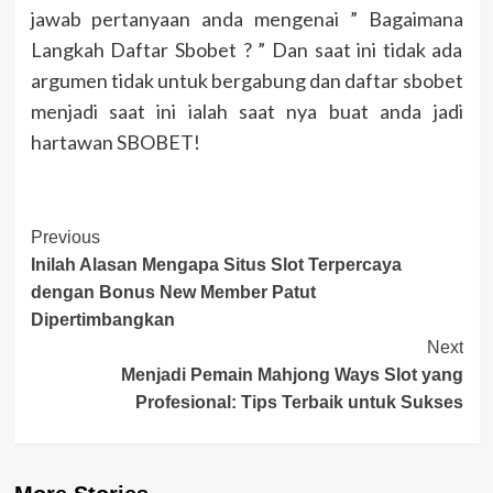
jawab pertanyaan anda mengenai ” Bagaimana
Langkah Daftar Sbobet ? ” Dan saat ini tidak ada
argumen tidak untuk bergabung dan daftar sbobet
menjadi saat ini ialah saat nya buat anda jadi
hartawan SBOBET!
Post
Previous
Inilah Alasan Mengapa Situs Slot Terpercaya
Navigation
dengan Bonus New Member Patut
Dipertimbangkan
Next
Menjadi Pemain Mahjong Ways Slot yang
Profesional: Tips Terbaik untuk Sukses