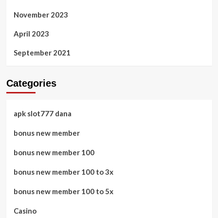
November 2023
April 2023
September 2021
Categories
apk slot777 dana
bonus new member
bonus new member 100
bonus new member 100 to 3x
bonus new member 100 to 5x
Casino