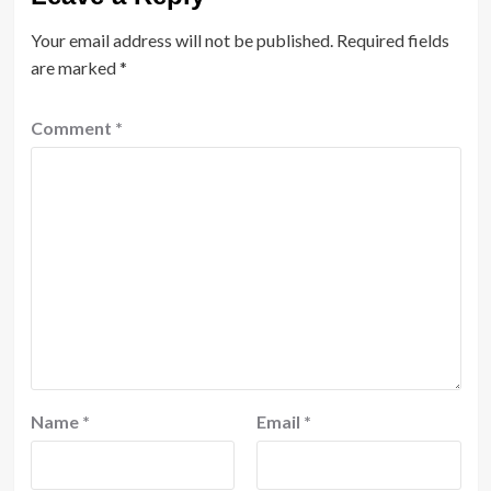
Your email address will not be published.
Required fields
are marked
*
Comment
*
Name
*
Email
*