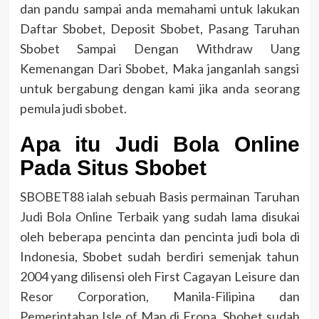
dan pandu sampai anda memahami untuk lakukan
Daftar Sbobet, Deposit Sbobet, Pasang Taruhan
Sbobet Sampai Dengan Withdraw Uang
Kemenangan Dari Sbobet, Maka janganlah sangsi
untuk bergabung dengan kami jika anda seorang
pemula judi sbobet.
Apa itu Judi Bola Online
Pada Situs Sbobet
SBOBET88 ialah sebuah Basis permainan Taruhan
Judi Bola Online Terbaik yang sudah lama disukai
oleh beberapa pencinta dan pencinta judi bola di
Indonesia, Sbobet sudah berdiri semenjak tahun
2004 yang dilisensi oleh First Cagayan Leisure dan
Resor Corporation, Manila-Filipina dan
Pemerintahan Isle of Man di Eropa, Sbobet sudah