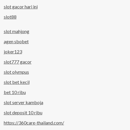
slot gacor hari ini
slot88
slot mahjong
agen sbobet
joker123
slot777 gacor
slot olympus
slot bet kecil
bet 10 ribu
slot server kamboja
slot deposit 10 ribu
https://360care-thailand.com/