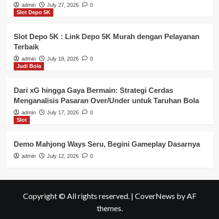
admin
July 27, 2026
0
Slot Depo 5K
Slot Depo 5K : Link Depo 5K Murah dengan Pelayanan
Terbaik
admin
July 18, 2026
0
Judi Bola
Dari xG hingga Gaya Bermain: Strategi Cerdas
Menganalisis Pasaran Over/Under untuk Taruhan Bola
admin
July 17, 2026
0
Slot
Demo Mahjong Ways Seru, Begini Gameplay Dasarnya
admin
July 12, 2026
0
Copyright © All rights reserved.
|
CoverNews
by AF
themes.