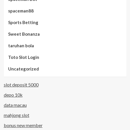
spaceman88
Sports Betting
Sweet Bonanza
taruhan bola
Toto Slot Login
Uncategorized
slot deposit 5000
depo 10k
data macau
mahjong slot
bonus new member