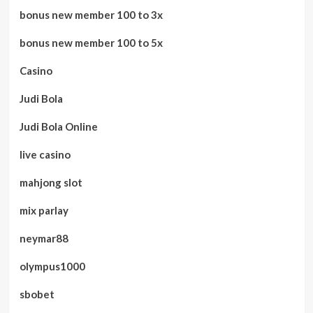
bonus new member 100 to 3x
bonus new member 100 to 5x
Casino
Judi Bola
Judi Bola Online
live casino
mahjong slot
mix parlay
neymar88
olympus1000
sbobet