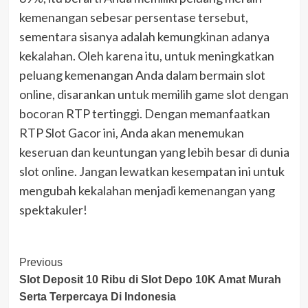
kemenangan sebesar persentase tersebut,
sementara sisanya adalah kemungkinan adanya
kekalahan. Oleh karena itu, untuk meningkatkan
peluang kemenangan Anda dalam bermain slot
online, disarankan untuk memilih game slot dengan
bocoran RTP tertinggi. Dengan memanfaatkan
RTP Slot Gacor ini, Anda akan menemukan
keseruan dan keuntungan yang lebih besar di dunia
slot online. Jangan lewatkan kesempatan ini untuk
mengubah kekalahan menjadi kemenangan yang
spektakuler!
Post
Previous
Slot Deposit 10 Ribu di Slot Depo 10K Amat Murah
Navigation
Serta Terpercaya Di Indonesia