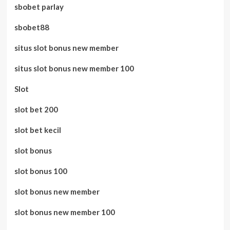
sbobet parlay
sbobet88
situs slot bonus new member
situs slot bonus new member 100
Slot
slot bet 200
slot bet kecil
slot bonus
slot bonus 100
slot bonus new member
slot bonus new member 100