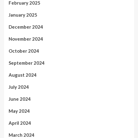
February 2025
January 2025
December 2024
November 2024
October 2024
September 2024
August 2024
July 2024
June 2024
May 2024
April 2024
March 2024