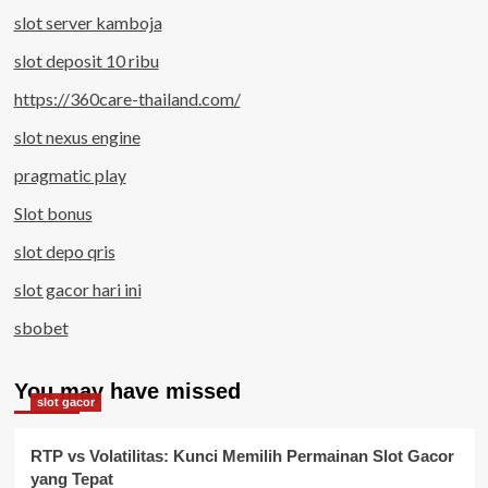
slot server kamboja
slot deposit 10 ribu
https://360care-thailand.com/
slot nexus engine
pragmatic play
Slot bonus
slot depo qris
slot gacor hari ini
sbobet
You may have missed
slot gacor
RTP vs Volatilitas: Kunci Memilih Permainan Slot Gacor
yang Tepat