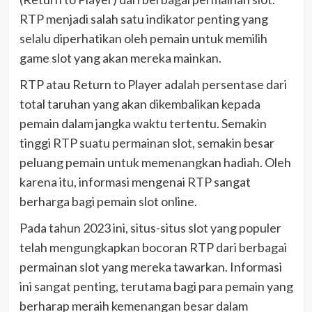
RTP menjadi salah satu indikator penting yang
selalu diperhatikan oleh pemain untuk memilih
game slot yang akan mereka mainkan.
RTP atau Return to Player adalah persentase dari
total taruhan yang akan dikembalikan kepada
pemain dalam jangka waktu tertentu. Semakin
tinggi RTP suatu permainan slot, semakin besar
peluang pemain untuk memenangkan hadiah. Oleh
karena itu, informasi mengenai RTP sangat
berharga bagi pemain slot online.
Pada tahun 2023 ini, situs-situs slot yang populer
telah mengungkapkan bocoran RTP dari berbagai
permainan slot yang mereka tawarkan. Informasi
ini sangat penting, terutama bagi para pemain yang
berharap meraih kemenangan besar dalam