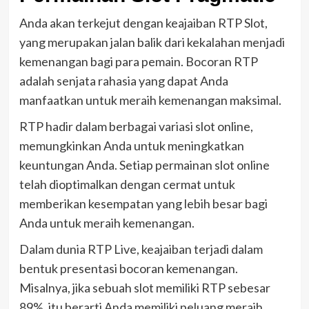
Anda akan terkejut dengan keajaiban RTP Slot,
yang merupakan jalan balik dari kekalahan menjadi
kemenangan bagi para pemain. Bocoran RTP
adalah senjata rahasia yang dapat Anda
manfaatkan untuk meraih kemenangan maksimal.
RTP hadir dalam berbagai variasi slot online,
memungkinkan Anda untuk meningkatkan
keuntungan Anda. Setiap permainan slot online
telah dioptimalkan dengan cermat untuk
memberikan kesempatan yang lebih besar bagi
Anda untuk meraih kemenangan.
Dalam dunia RTP Live, keajaiban terjadi dalam
bentuk presentasi bocoran kemenangan.
Misalnya, jika sebuah slot memiliki RTP sebesar
89%, itu berarti Anda memiliki peluang meraih