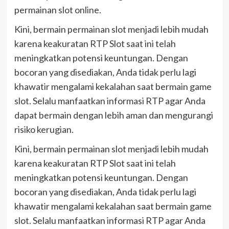
permainan slot online.
Kini, bermain permainan slot menjadi lebih mudah
karena keakuratan RTP Slot saat ini telah
meningkatkan potensi keuntungan. Dengan
bocoran yang disediakan, Anda tidak perlu lagi
khawatir mengalami kekalahan saat bermain game
slot. Selalu manfaatkan informasi RTP agar Anda
dapat bermain dengan lebih aman dan mengurangi
risiko kerugian.
Kini, bermain permainan slot menjadi lebih mudah
karena keakuratan RTP Slot saat ini telah
meningkatkan potensi keuntungan. Dengan
bocoran yang disediakan, Anda tidak perlu lagi
khawatir mengalami kekalahan saat bermain game
slot. Selalu manfaatkan informasi RTP agar Anda