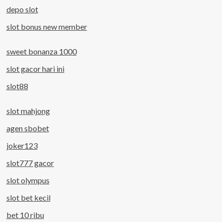
depo slot
slot bonus new member
sweet bonanza 1000
slot gacor hari ini
slot88
slot mahjong
agen sbobet
joker123
slot777 gacor
slot olympus
slot bet kecil
bet 10 ribu