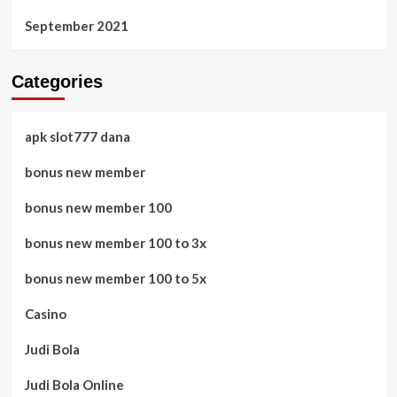
September 2021
Categories
apk slot777 dana
bonus new member
bonus new member 100
bonus new member 100 to 3x
bonus new member 100 to 5x
Casino
Judi Bola
Judi Bola Online