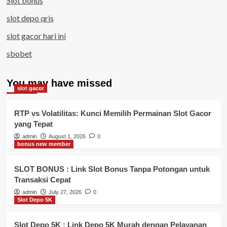
Slot bonus
slot depo qris
slot gacor hari ini
sbobet
You may have missed
slot gacor
RTP vs Volatilitas: Kunci Memilih Permainan Slot Gacor
yang Tepat
admin
August 1, 2026
0
bonus new member
SLOT BONUS : Link Slot Bonus Tanpa Potongan untuk
Transaksi Cepat
admin
July 27, 2026
0
Slot Depo 5K
Slot Depo 5K : Link Depo 5K Murah dengan Pelayanan