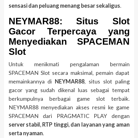
sensasi dan peluang menang besar sekaligus
.
NEYMAR88: Situs Slot
Gacor Terpercaya yang
Menyediakan SPACEMAN
Slot
Untuk menikmati pengalaman bermain
SPACEMAN Slot secara maksimal, pemain dapat
memainkannya di
NEYMAR88
, situs slot paling
gacor yang sudah dikenal luas sebagai tempat
berkumpulnya berbagai game slot terbaik.
NEYMAR88 menyediakan akses resmi ke game
SPACEMAN dari PRAGMATIC PLAY dengan
server stabil, RTP tinggi, dan layanan yang aman
serta nyaman
.