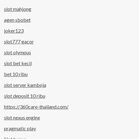
slot mahjong
agen sbobet
joker123
slot777 gacor
slot olympus
slot bet kecil
bet 10 ribu
slot server kamboja
slot deposit 10 ribu
https://360care-thailand.com/
slot nexus engine
pragmatic play