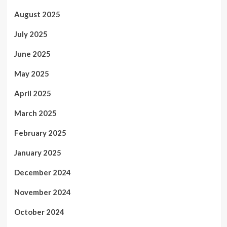
August 2025
July 2025
June 2025
May 2025
April 2025
March 2025
February 2025
January 2025
December 2024
November 2024
October 2024