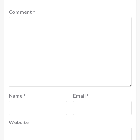
Comment
*
Name
*
Email
*
Website