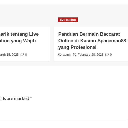
live casino
arik tentang Live
Panduan Bermain Baccarat
line yang Wajib
Online di Kasino Spaceman88
yang Profesional
arch 15, 2025
0
admin
February 20, 2025
0
elds are marked
*