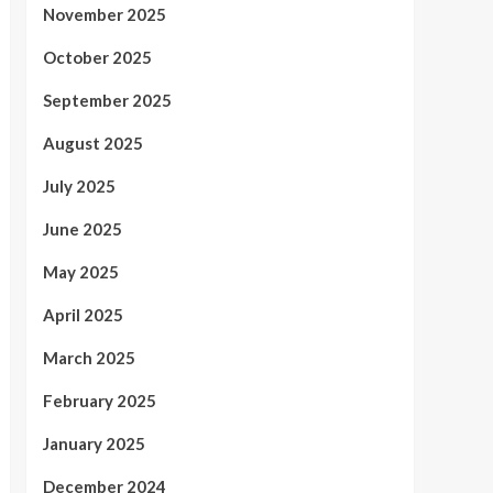
November 2025
October 2025
September 2025
August 2025
July 2025
June 2025
May 2025
April 2025
March 2025
February 2025
January 2025
December 2024