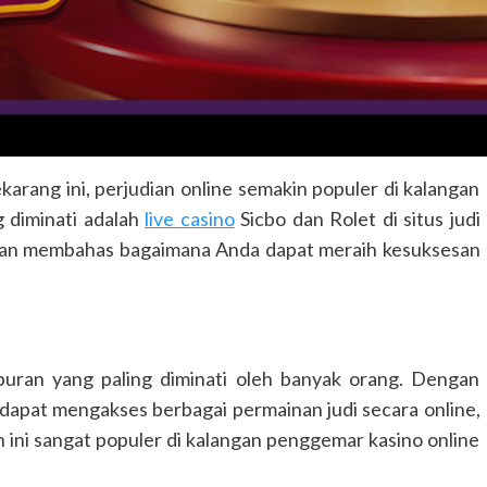
ekarang ini, perjudian online semakin populer di kalangan
g diminati adalah
live casino
Sicbo dan Rolet di situs judi
i akan membahas bagaimana Anda dapat meraih kesuksesan
iburan yang paling diminati oleh banyak orang. Dengan
dapat mengakses berbagai permainan judi secara online,
 ini sangat populer di kalangan penggemar kasino online