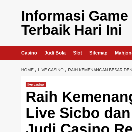
Skip
to
Informasi Game
content
Terbaik Hari Ini
Casino
Judi Bola
Slot
Sitemap
Mahjon
HOME
LIVE CASINO
RAIH KEMENANGAN BESAR DENG
live casino
Raih Kemenan
Live Sicbo dan 
Judi Casino R