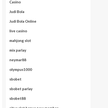
Casino
Judi Bola
Judi Bola Online
live casino
mahjong slot
mix parlay
neymar88
olympus1000
sbobet
sbobet parlay
sbobet88