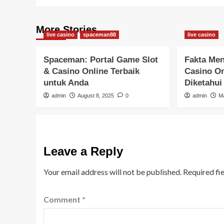
More Stories
live casino
spaceman88
live casino
Spaceman: Portal Game Slot
Fakta Men
& Casino Online Terbaik
Casino On
untuk Anda
Diketahui
admin
August 8, 2025
0
admin
M
Leave a Reply
Your email address will not be published.
Required fi
Comment
*