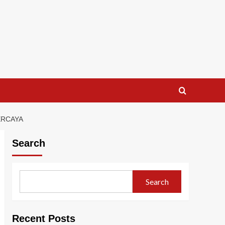
ERCAYA
Search
Search
Recent Posts