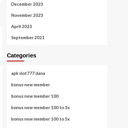
December 2023
November 2023
April 2023
September 2021
Categories
apk slot777 dana
bonus new member
bonus new member 100
bonus new member 100 to 3x
bonus new member 100 to 5x