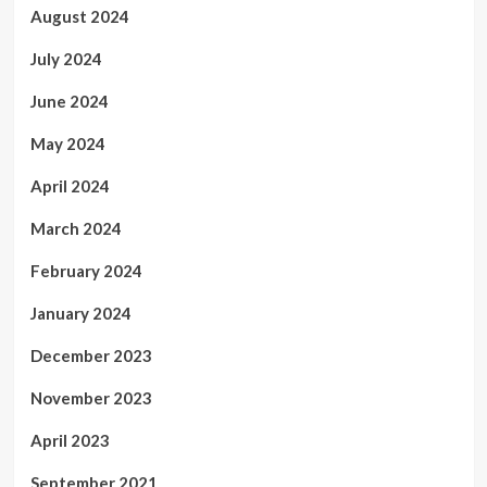
August 2024
July 2024
June 2024
May 2024
April 2024
March 2024
February 2024
January 2024
December 2023
November 2023
April 2023
September 2021