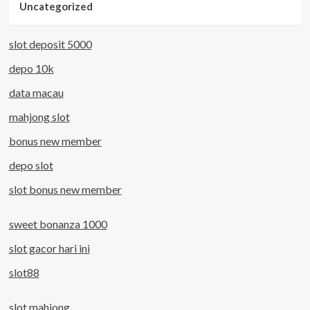
Uncategorized
slot deposit 5000
depo 10k
data macau
mahjong slot
bonus new member
depo slot
slot bonus new member
sweet bonanza 1000
slot gacor hari ini
slot88
slot mahjong