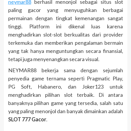
neymar88
berhasil menonjol sebagai situs slot
paling gacor yang menyuguhkan berbagai
permainan dengan tingkat kemenangan sangat
tinggi. Platform ini dikenal luas karena
menghadirkan slot-slot berkualitas dari provider
terkemuka dan memberikan pengalaman bermain
yang tak hanya menguntungkan secara finansial,
tetapi juga menyenangkan secara visual.
NEYMAR88 bekerja sama dengan sejumlah
penyedia game ternama seperti Pragmatic Play,
PG Soft, Habanero, dan Joker123 untuk
menghadirkan pilihan slot terbaik. Di antara
banyaknya pilihan game yang tersedia, salah satu
yang paling menonjol dan banyak dimainkan adalah
SLOT 777 Gacor
.