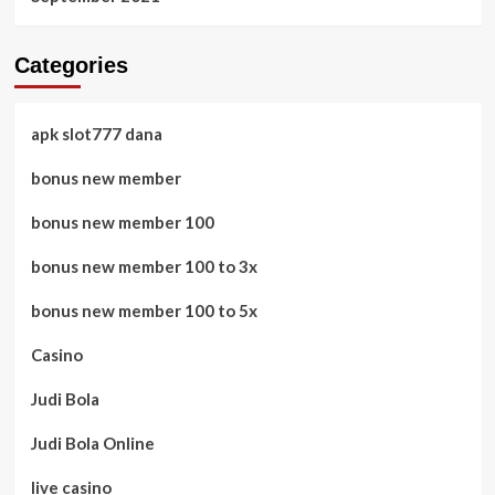
Categories
apk slot777 dana
bonus new member
bonus new member 100
bonus new member 100 to 3x
bonus new member 100 to 5x
Casino
Judi Bola
Judi Bola Online
live casino