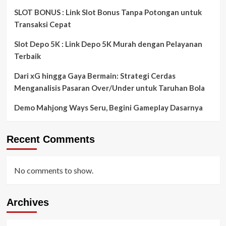
SLOT BONUS : Link Slot Bonus Tanpa Potongan untuk
Transaksi Cepat
Slot Depo 5K : Link Depo 5K Murah dengan Pelayanan
Terbaik
Dari xG hingga Gaya Bermain: Strategi Cerdas
Menganalisis Pasaran Over/Under untuk Taruhan Bola
Demo Mahjong Ways Seru, Begini Gameplay Dasarnya
Recent Comments
No comments to show.
Archives